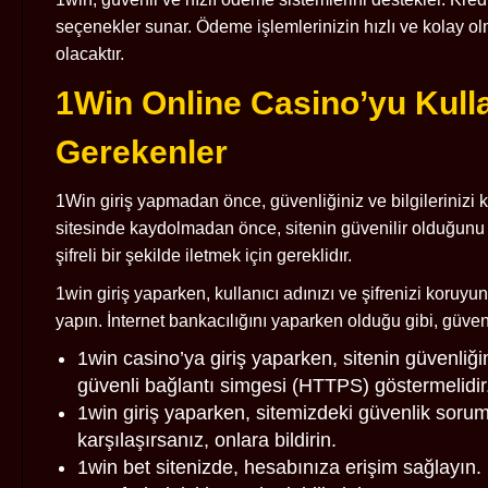
seçenekler sunar. Ödeme işlemlerinizin hızlı ve kolay o
olacaktır.
1Win Online Casino’yu Kull
Gerekenler
1Win giriş yapmadan önce, güvenliğiniz ve bilgilerinizi 
sitesinde kaydolmadan önce, sitenin güvenilir olduğunu ko
şifreli bir şekilde iletmek için gereklidır.
1win giriş yaparken, kullanıcı adınızı ve şifrenizi koruyu
yapın. İnternet bankacılığını yaparken olduğu gibi, güvenli
1win casino’ya giriş yaparken, sitenin güvenliğin
güvenli bağlantı simgesi (HTTPS) göstermelidir
1win giriş yaparken, sitemizdeki güvenlik soruml
karşılaşırsanız, onlara bildirin.
1win bet sitenizde, hesabınıza erişim sağlayın. 