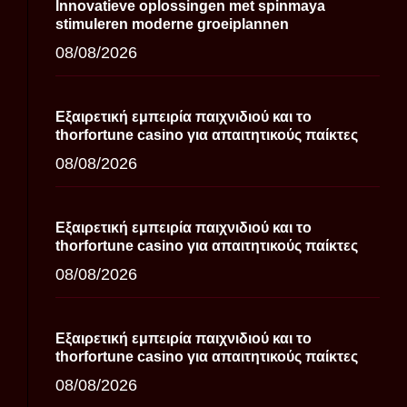
Innovatieve oplossingen met spinmaya
stimuleren moderne groeiplannen
08/08/2026
Εξαιρετική εμπειρία παιχνιδιού και το
thorfortune casino για απαιτητικούς παίκτες
08/08/2026
Εξαιρετική εμπειρία παιχνιδιού και το
thorfortune casino για απαιτητικούς παίκτες
08/08/2026
Εξαιρετική εμπειρία παιχνιδιού και το
thorfortune casino για απαιτητικούς παίκτες
08/08/2026