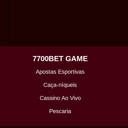
7700BET GAME
Apostas Esportivas
Caça-níqueis
Cassino Ao Vivo
Pescaria