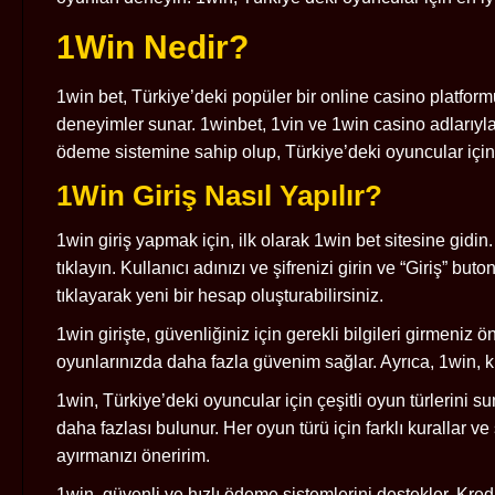
1Win Nedir?
1win bet, Türkiye’deki popüler bir online casino platformu
deneyimler sunar. 1winbet, 1vin ve 1win casino adlarıyla d
ödeme sistemine sahip olup, Türkiye’deki oyuncular için 
1Win Giriş Nasıl Yapılır?
1win giriş yapmak için, ilk olarak 1win bet sitesine gid
tıklayın. Kullanıcı adınızı ve şifrenizi girin ve “Giriş” bu
tıklayarak yeni bir hesap oluşturabilirsiniz.
1win girişte, güvenliğiniz için gerekli bilgileri girmeniz ö
oyunlarınızda daha fazla güvenim sağlar. Ayrıca, 1win, kull
1win, Türkiye’deki oyuncular için çeşitli oyun türlerini s
daha fazlası bulunur. Her oyun türü için farklı kurallar 
ayırmanızı öneririm.
1win, güvenli ve hızlı ödeme sistemlerini destekler. Kredi 