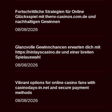
Fortschrittliche Strategien für Online
Glücksspiel mit thenv-casinos.com.de und
nachhaltigen Gewinnen
08/08/2026
Glanzvolle Gewinnchancen erwarten dich mit
https://ninlayscasino.de und einer breiten
Spielauswahl
08/08/2026
Vibrant options for online casino fans with
casinodays-in.net and secure payment
methods
08/08/2026