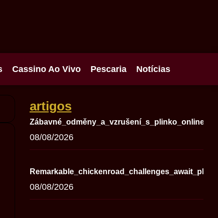
s
Cassino Ao Vivo
Pescaria
Notícias
artigos
Zábavné_odměny_a_vzrušení_s_plinko_online_če
08/08/2026
Remarkable_chickenroad_challenges_await_player
08/08/2026