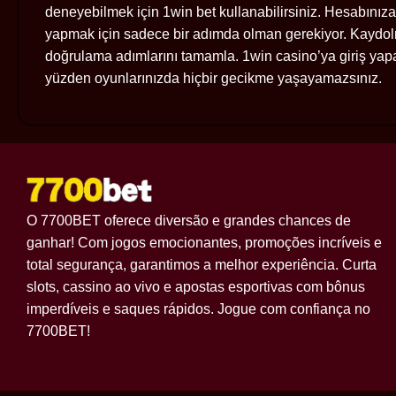
deneyebilmek için 1win bet kullanabilirsiniz. Hesabınıza pa
yapmak için sadece bir adımda olman gerekiyor. Kaydolmak
doğrulama adımlarını tamamla. 1win casino’ya giriş yapab
yüzden oyunlarınızda hiçbir gecikme yaşayamazsınız.
O 7700BET oferece diversão e grandes chances de
ganhar! Com jogos emocionantes, promoções incríveis e
total segurança, garantimos a melhor experiência. Curta
slots, cassino ao vivo e apostas esportivas com bônus
imperdíveis e saques rápidos. Jogue com confiança no
7700BET!