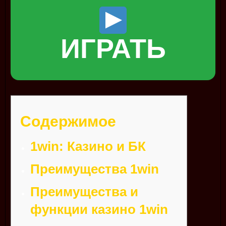
ИГРАТЬ
Содержимое
1win: Казино и БК
Преимущества 1win
Преимущества и
функции казино 1win