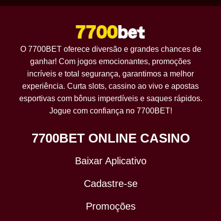
O 7700BET oferece diversão e grandes chances de
ganhar! Com jogos emocionantes, promoções
incríveis e total segurança, garantimos a melhor
experiência. Curta slots, cassino ao vivo e apostas
esportivas com bônus imperdíveis e saques rápidos.
Jogue com confiança no 7700BET!
7700BET ONLINE CASINO
Baixar Aplicativo
Cadastre-se
Promoções