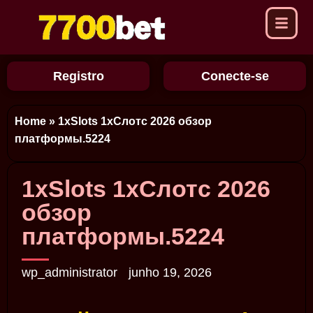
Registro
Conecte-se
Home
»
1xSlots 1хСлотс 2026 обзор
платформы.5224
1xSlots 1хСлотс 2026
обзор
платформы.5224
wp_administrator
junho 19, 2026