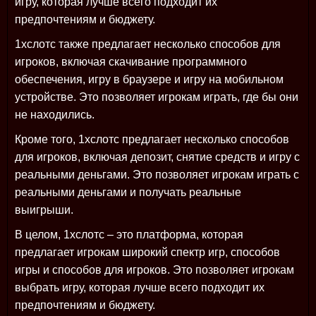
игру, которая лучше всего подходит их
предпочтениям и бюджету.
1хслотс также предлагает несколько способов для
игроков, включая скачивание программного
обеспечения, игру в браузере и игру на мобильном
устройстве. Это позволяет игрокам играть, где бы они
не находились.
Кроме того, 1хслотс предлагает несколько способов
для игроков, включая депозит, снятие средств и игру с
реальными деньгами. Это позволяет игрокам играть с
реальными деньгами и получать реальные
выигрыши.
В целом, 1хслотс – это платформа, которая
предлагает игрокам широкий спектр игр, способов
игры и способов для игроков. Это позволяет игрокам
выбрать игру, которая лучше всего подходит их
предпочтениям и бюджету.