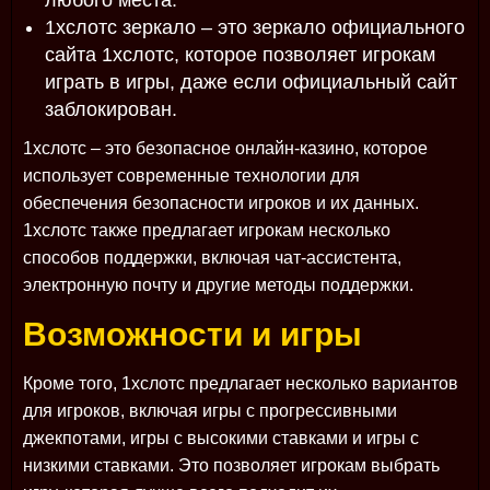
любого места.
1хслотс зеркало – это зеркало официального
сайта 1хслотс, которое позволяет игрокам
играть в игры, даже если официальный сайт
заблокирован.
1хслотс – это безопасное онлайн-казино, которое
использует современные технологии для
обеспечения безопасности игроков и их данных.
1хслотс также предлагает игрокам несколько
способов поддержки, включая чат-ассистента,
электронную почту и другие методы поддержки.
Возможности и игры
Кроме того, 1хслотс предлагает несколько вариантов
для игроков, включая игры с прогрессивными
джекпотами, игры с высокими ставками и игры с
низкими ставками. Это позволяет игрокам выбрать