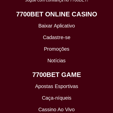
Jogue com confiança no 7700BET!
7700BET ONLINE CASINO
Baixar Aplicativo
Cadastre-se
Promoções
Notícias
7700BET GAME
Apostas Esportivas
Caça-níqueis
Cassino Ao Vivo