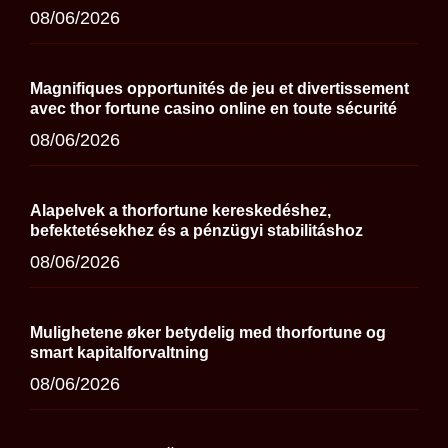
08/06/2026
Magnifiques opportunités de jeu et divertissement
avec thor fortune casino online en toute sécurité
08/06/2026
Alapelvek a thorfortune kereskedéshez,
befektetésekhez és a pénzügyi stabilitáshoz
08/06/2026
Mulighetene øker betydelig med thorfortune og
smart kapitalforvaltning
08/06/2026