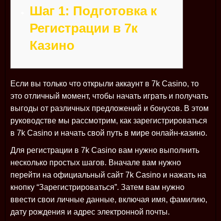
Шаг
1: Подготовка к
Регистрации в 7к
Казино
Если вы только что открыли аккаунт в 7k Casino, то
это отличный момент, чтобы начать играть и получать
выгоды от различных предложений и бонусов. В этом
руководстве мы рассмотрим, как зарегистрироваться
в 7k Casino и начать свой путь в мире онлайн-казино.
Для регистрации в 7k Casino вам нужно выполнить
несколько простых шагов. Вначале вам нужно
перейти на официальный сайт 7k Casino и нажать на
кнопку “Зарегистрироваться”. Затем вам нужно
ввести свои личные данные, включая имя, фамилию,
дату рождения и адрес электронной почты.