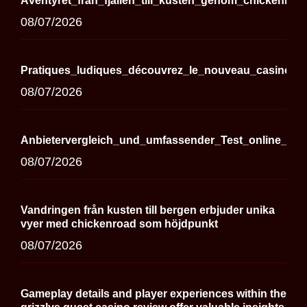
Äventyret_från_fjällen_till_kusten_genom_chickenro
08/07/2026
Pratiques_ludiques_découvrez_le_nouveau_casino_en
08/07/2026
Anbietervergleich_und_umfassender_Test_online_cas
08/07/2026
Vandringen från kusten till bergen erbjuder unika
vyer med chickenroad som höjdpunkt
08/07/2026
Gameplay details and player experiences within the