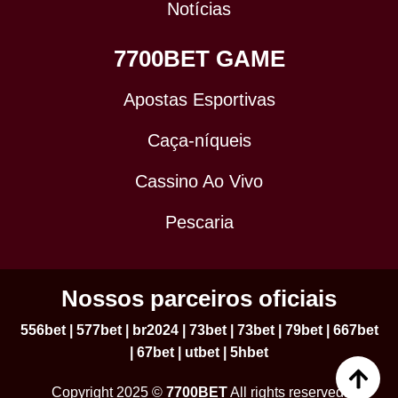
Notícias
7700BET GAME
Apostas Esportivas
Caça-níqueis
Cassino Ao Vivo
Pescaria
Nossos parceiros oficiais
556bet
|
577bet
|
br2024
|
73bet
|
73bet
|
79bet
|
667bet
|
67bet
|
utbet
|
5hbet
Copyright 2025 ©
7700BET
All rights reserved.