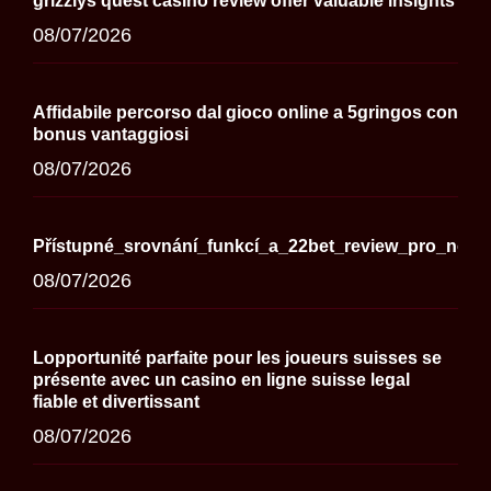
grizzlys quest casino review offer valuable insights
08/07/2026
Affidabile percorso dal gioco online a 5gringos con
bonus vantaggiosi
08/07/2026
Přístupné_srovnání_funkcí_a_22bet_review_pro_nové
08/07/2026
Lopportunité parfaite pour les joueurs suisses se
présente avec un casino en ligne suisse legal
fiable et divertissant
08/07/2026