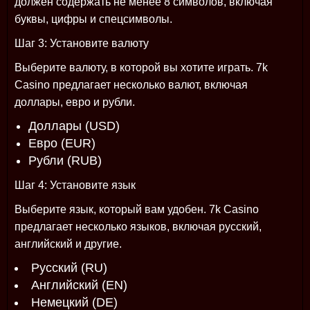
должен содержать не менее 8 символов, включая
буквы, цифры и спецсимволы.
Шаг 3: Установите валюту
Выберите валюту, в которой вы хотите играть. 7k
Casino предлагает несколько валют, включая
доллары, евро и рубли.
Доллары (USD)
Евро (EUR)
Рубли (RUB)
Шаг 4: Установите язык
Выберите язык, который вам удобен. 7k Casino
предлагает несколько языков, включая русский,
английский и другие.
Русский (RU)
Английский (EN)
Немецкий (DE)