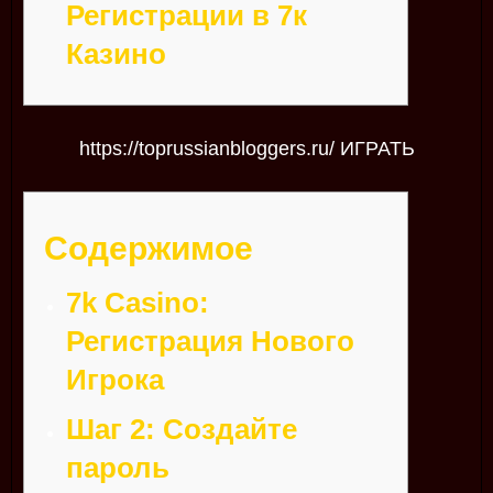
Регистрации в 7к
Казино
https://toprussianbloggers.ru/ ИГРАТЬ
Содержимое
7k
Casino:
Регистрация Нового
Игрока
Шаг
2: Создайте
пароль