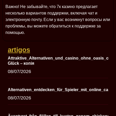
Важно! Не забывайте, что 7к казино предлагает
несколько вариантов поддержки, включая чат и
электронную почту. Если у вас возникнут вопросы или
проблемы, вы можете обратиться к поддержке за
помощью.
artigos
Attraktive_Alternativen_und_casino_ohne_oasis_onli
Glück – копія
08/07/2026
Alternativen_entdecken_für_Spieler_mit_online_casi
08/07/2026