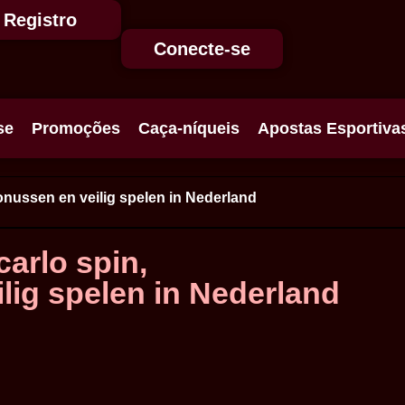
Registro
Conecte-se
se
Promoções
Caça-níqueis
Apostas Esportiva
nussen en veilig spelen in Nederland
arlo spin,
lig spelen in Nederland