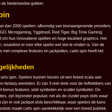
n de Nederlandse gokker.
pin
eer dan 2000 spellen, afkomstig van toonaangevende providers
n GO, Microgaming, Yggdrasil, Red Tiger, Big Time Gaming,
om hun innovatieve spellen en hoge kwaliteit graphics. Het
 waardoor er voor elke speler wel iets te vinden is. Van de
s met complexe features en jackpotten, carlo spin heeft het
gelijkheden
arlo spin. Spelers kunnen kiezen uit een breed scala aan
 en fantasy werelden. Er zijn 3-reel slots voor de liefhebbers van
et bonus features, wild symbolen en scatter symbolen. De
 zijn bijzonder populair, net als de cluster pays slots waar
zijn er ook jackpot slots beschikbaar, waar spelers de kans
eoslots maakt carlo spin aantrekkelijk voor een breed publiek.