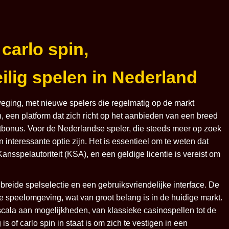
carlo spin,
ilig spelen in Nederland
weging, met nieuwe spelers die regelmatig op de markt
, een platform dat zich richt op het aanbieden van een breed
tbonus. Voor de Nederlandse speler, die steeds meer op zoek
n interessante optie zijn. Het is essentieel om te weten dat
nsspelautoriteit (KSA), en een geldige licentie is vereist om
breide spelselectie en een gebruiksvriendelijke interface. De
de speelomgeving, wat van groot belang is in de huidige markt.
 scala aan mogelijkheden, van klassieke casinospellen tot de
s of carlo spin in staat is om zich te vestigen in een