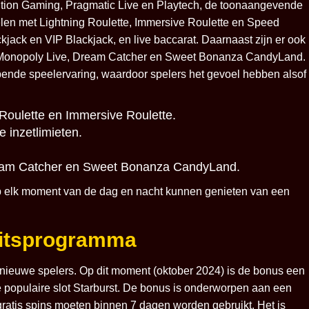
lution Gaming, Pragmatic Live en Playtech, de toonaangevende
pelen met Lightning Roulette, Immersive Roulette en Speed
ackjack en VIP Blackjack, en live baccarat. Daarnaast zijn er ook
 Monopoly Live, Dream Catcher en Sweet Bonanza CandyLand.
pende speelervaring, waardoor spelers het gevoel hebben alsof
g Roulette en Immersive Roulette.
e inzetlimieten.
eam Catcher en Sweet Bonanza CandyLand.
 op elk moment van de dag en nacht kunnen genieten van een
eitsprogramma
 nieuwe spelers. Op dit moment (oktober 2024) is de bonus een
e populaire slot Starburst. De bonus is onderworpen aan een
ratis spins moeten binnen 7 dagen worden gebruikt. Het is