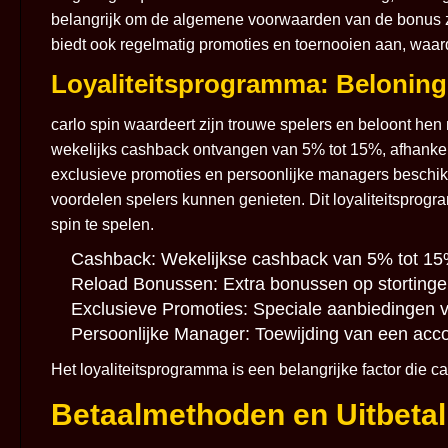
belangrijk om de algemene voorwaarden van de bonus zor
biedt ook regelmatig promoties en toernooien aan, waar
Loyaliteitsprogramma: Beloning
carlo spin waardeert zijn trouwe spelers en beloont hen
wekelijks cashback ontvangen van 5% tot 15%, afhankel
exclusieve promoties en persoonlijke managers beschikb
voordelen spelers kunnen genieten. Dit loyaliteitsprogra
spin te spelen.
Cashback: Wekelijkse cashback van 5% tot 15
Reload Bonussen: Extra bonussen op stortinge
Exclusieve Promoties: Speciale aanbiedingen v
Persoonlijke Manager: Toewijding van een acco
Het loyaliteitsprogramma is een belangrijke factor die c
Betaalmethoden en Uitbeta