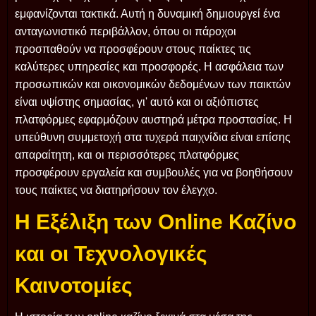
εμφανίζονται τακτικά. Αυτή η δυναμική δημιουργεί ένα
ανταγωνιστικό περιβάλλον, όπου οι πάροχοι
προσπαθούν να προσφέρουν στους παίκτες τις
καλύτερες υπηρεσίες και προσφορές. Η ασφάλεια των
προσωπικών και οικονομικών δεδομένων των παικτών
είναι υψίστης σημασίας, γι' αυτό και οι αξιόπιστες
πλατφόρμες εφαρμόζουν αυστηρά μέτρα προστασίας. Η
υπεύθυνη συμμετοχή στα τυχερά παιχνίδια είναι επίσης
απαραίτητη, και οι περισσότερες πλατφόρμες
προσφέρουν εργαλεία και συμβουλές για να βοηθήσουν
τους παίκτες να διατηρήσουν τον έλεγχο.
Η Εξέλιξη των Online Καζίνο
και οι Τεχνολογικές
Καινοτομίες