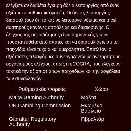
ελέγξετε αν διαθέτει έγκυρη άδεια λειτουργίας από έναν
αξιόπιστο ρυθμιστικό φορέα. Οι άδειες λειτουργίας
διασφαλίζουν ότι το καζίνο λειτουργεί νόμιμα και τηρεί
αυστηρούς κανόνες ασφάλειας και δικαιοσύνης. Ο
έλεγχος της αδειοδότησης είναι σημαντικός για να
προστατευθείτε από απάτες και να διασφαλίσετε ότι τα
παιχνίδια είναι τυχαία και αμερόληπτα. Επιπλέον, οι
αξιόπιστες πλατφόρμες συνεργάζονται με ανεξάρτητους
οργανισμούς ελέγχου, όπως η eCOGRA, που ελέγχουν
τακτικά την αξιοπιστία των παιχνιδιών και την ασφάλεια
των συναλλαγών.
Ρυθμιστικός Φορέας
Χώρα
Malta Gaming Authority
Μάλτα
UK Gambling Commission
Ηνωμένο
Βασίλειο
Gibraltar Regulatory
Γιβραλτάρ
Authority