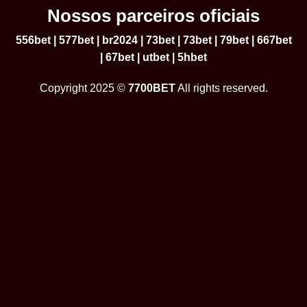
Nossos parceiros oficiais
556bet
|
577bet
|
br2024
|
73bet
|
73bet
|
79bet
|
667bet
|
67bet
|
utbet
|
5hbet
Copyright 2025 ©
7700BET
All rights reserved.