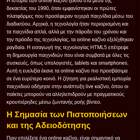
Η ιστορία των online καζίνο ξεκινά στα μέσα της
δεκαετίας του 1990, όταν εμφανίστηκαν οι πρώτες
πλατφόρμες που προσέφεραν τυχερά παιχνίδια μέσω του
διαδικτύου. Αρχικά, η τεχνολογία ήταν περιορισμένη και
τα παιχνίδια απλά, αλλά με την πάροδο του χρόνου και
την πρόοδο της τεχνολογίας, τα online καζίνο εξελίχθηκαν
ραγδαία. Η εισαγωγή της τεχνολογίας HTML5 επέτρεψε
τη δημιουργία παιχνιδιών που είναι συμβατά με όλες τις
συσκευές, όπως υπολογιστές, tablets και smartphones.
Αυτή η ευελιξία έκανε τα online καζίνο πιο προσβάσιμα
σε ένα ευρύτερο κοινό. Η ζήτηση για ρεαλιστική εμπειρία
παιχνιδιού οδήγησε στην ανάπτυξη live καζίνο, όπου οι
παίκτες μπορούν να αλληλεπιδρούν με πραγματικούς
κρουπιέρηδες μέσω ζωντανής ροής βίντεο.
Η Σημασία των Πιστοποιήσεων
και της Αδειοδότησης
Πριν επιλέξετε ένα online καζίνο, είναι σημαντικό να