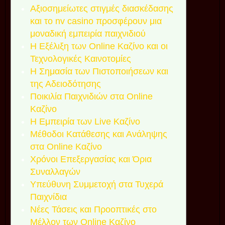
Αξιοσημείωτες στιγμές διασκέδασης
και το nv casino προσφέρουν μια
μοναδική εμπειρία παιχνιδιού
Η Εξέλιξη των Online Καζίνο και οι
Τεχνολογικές Καινοτομίες
Η Σημασία των Πιστοποιήσεων και
της Αδειοδότησης
Ποικιλία Παιχνιδιών στα Online
Καζίνο
Η Εμπειρία των Live Καζίνο
Μέθοδοι Κατάθεσης και Ανάληψης
στα Online Καζίνο
Χρόνοι Επεξεργασίας και Όρια
Συναλλαγών
Υπεύθυνη Συμμετοχή στα Τυχερά
Παιχνίδια
Νέες Τάσεις και Προοπτικές στο
Μέλλον των Online Καζίνο