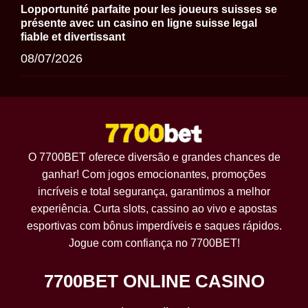
Lopportunité parfaite pour les joueurs suisses se
présente avec un casino en ligne suisse legal
fiable et divertissant
08/07/2026
O 7700BET oferece diversão e grandes chances de
ganhar! Com jogos emocionantes, promoções
incríveis e total segurança, garantimos a melhor
experiência. Curta slots, cassino ao vivo e apostas
esportivas com bônus imperdíveis e saques rápidos.
Jogue com confiança no 7700BET!
7700BET ONLINE CASINO