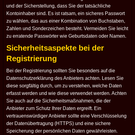
und der Sicherstellung, dass Sie der tatsächliche
Kontoinhaber sind. Es ist ratsam, ein sicheres Passwort
zu wählen, das aus einer Kombination von Buchstaben,
Zahlen und Sonderzeichen besteht. Vermeiden Sie leicht
zu erratende Passwörter wie Geburtsdaten oder Namen.
Sicherheitsaspekte bei der
Registrierung
Bei der Registrierung sollten Sie besonders auf die
Datenschutzerklärung des Anbieters achten. Lesen Sie
diese sorgfältig durch, um zu verstehen, welche Daten
erfasst werden und wie diese verwendet werden. Achten
Sie auch auf die Sicherheitsmaßnahmen, die der
Anbieter zum Schutz Ihrer Daten ergreift. Ein
vertrauenswürdiger Anbieter sollte eine Verschlüsselung
der Datenübertragung (HTTPS) und eine sichere
Speicherung der persönlichen Daten gewährleisten.