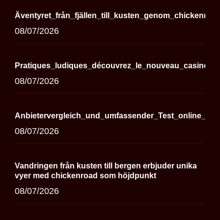
Äventyret_från_fjällen_till_kusten_genom_chickenro
08/07/2026
Pratiques_ludiques_découvrez_le_nouveau_casino_en
08/07/2026
Anbietervergleich_und_umfassender_Test_online_cas
08/07/2026
Vandringen från kusten till bergen erbjuder unika
vyer med chickenroad som höjdpunkt
08/07/2026