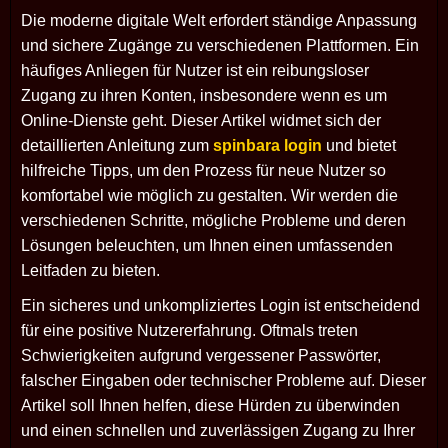
Die moderne digitale Welt erfordert ständige Anpassung
und sichere Zugänge zu verschiedenen Plattformen. Ein
häufiges Anliegen für Nutzer ist ein reibungsloser
Zugang zu ihren Konten, insbesondere wenn es um
Online-Dienste geht. Dieser Artikel widmet sich der
detaillierten Anleitung zum
spinbara login
und bietet
hilfreiche Tipps, um den Prozess für neue Nutzer so
komfortabel wie möglich zu gestalten. Wir werden die
verschiedenen Schritte, mögliche Probleme und deren
Lösungen beleuchten, um Ihnen einen umfassenden
Leitfaden zu bieten.
Ein sicheres und unkompliziertes Login ist entscheidend
für eine positive Nutzererfahrung. Oftmals treten
Schwierigkeiten aufgrund vergessener Passwörter,
falscher Eingaben oder technischer Probleme auf. Dieser
Artikel soll Ihnen helfen, diese Hürden zu überwinden
und einen schnellen und zuverlässigen Zugang zu Ihrer