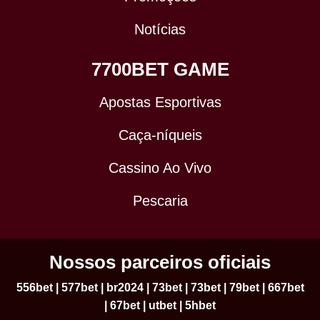
Notícias
7700BET GAME
Apostas Esportivas
Caça-níqueis
Cassino Ao Vivo
Pescaria
Nossos parceiros oficiais
556bet
|
577bet
|
br2024
|
73bet
|
73bet
|
79bet
|
667bet
|
67bet
|
utbet
|
5hbet