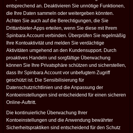
entsprechend an. Deaktivieren Sie unnötige Funktionen,
die Ihre Daten sammeln oder weitergeben könnten.
Achten Sie auch auf die Berechtigungen, die Sie
Drittanbieter-Apps erteilen, wenn Sie diese mit Ihrem
Spinbara Account verbinden. Überprüfen Sie regelmäßig
Ihre Kontoaktivität und melden Sie verdächtige
Aktivitäten umgehend an den Kundensupport. Durch
proaktives Handeln und sorgfältige Überwachung
können Sie Ihre Privatsphäre schützen und sicherstellen,
dass Ihr Spinbara Account vor unbefugtem Zugriff
geschützt ist. Die Sensibilisierung für
Datenschutzrichtlinien und die Anpassung der
Kontoeinstellungen sind entscheidend für einen sicheren
Online-Auftritt.
Die kontinuierliche Überwachung Ihrer
Kontoeinstellungen und die Anwendung bewährter
Sicherheitspraktiken sind entscheidend für den Schutz