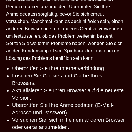
Benutzernamen anzumelden. Überprüfen Sie Ihre
Anmeldedaten sorgfältig, bevor Sie sich erneut
versuchen. Manchmal kann es auch hilfreich sein, einen
anderen Browser oder ein anderes Gerät zu verwenden,
um festzustellen, ob das Problem weiterhin besteht.
Sollten Sie weiterhin Probleme haben, wenden Sie sich
an den Kundensupport von Spinbara, der Ihnen bei der
Lösung des Problems behilflich sein kann.
Überprüfen Sie Ihre Internetverbindung.
Löschen Sie Cookies und Cache Ihres
Browsers.
Aktualisieren Sie Ihren Browser auf die neueste
Version.
Überprüfen Sie Ihre Anmeldedaten (E-Mail-
Adresse und Passwort).
Versuchen Sie, sich mit einem anderen Browser
oder Gerät anzumelden.