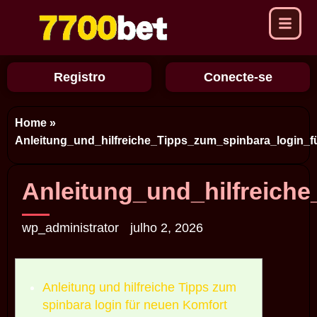
Registro
Conecte-se
Home
»
Anleitung_und_hilfreiche_Tipps_zum_spinbara_login_
Anleitung_und_hilfreich
wp_administrator
julho 2, 2026
Anleitung und hilfreiche Tipps zum
spinbara login für neuen Komfort