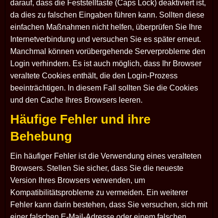
darauf, dass die Feststelltaste (Caps Lock) deaktiviert ist,
da dies zu falschen Eingaben führen kann. Sollten diese
einfachen Maßnahmen nicht helfen, überprüfen Sie Ihre
Internetverbindung und versuchen Sie es später erneut.
Manchmal können vorübergehende Serverprobleme den
Login verhindern. Es ist auch möglich, dass Ihr Browser
veraltete Cookies enthält, die den Login-Prozess
beeinträchtigen. In diesem Fall sollten Sie die Cookies
und den Cache Ihres Browsers leeren.
Häufige Fehler und ihre
Behebung
Ein häufiger Fehler ist die Verwendung eines veralteten
Browsers. Stellen Sie sicher, dass Sie die neueste
Version Ihres Browsers verwenden, um
Kompatibilitätsprobleme zu vermeiden. Ein weiterer
Fehler kann darin bestehen, dass Sie versuchen, sich mit
einer falschen E-Mail-Adresse oder einem falschen