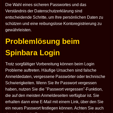
Die Wahl eines sicheren Passwortes und das
Verständnis der Datenschutzerklärung sind
entscheidende Schritte, um Ihre persönlichen Daten zu
schützen und eine reibungslose Kontoregistrierung zu
gewährleisten.
Problemlösung beim
Spinbara Login
Trotz sorgfältiger Vorbereitung können beim Login
Probleme auftreten. Häufige Ursachen sind falsche
Anmeldedaten, vergessene Passwörter oder technische
Schwierigkeiten. Wenn Sie Ihr Passwort vergessen
haben, nutzen Sie die "Passwort vergessen"-Funktion,
die auf den meisten Anmeldeseiten verfügbar ist. Sie
erhalten dann eine E-Mail mit einem Link, über den Sie
ein neues Passwort festlegen können. Achten Sie auch