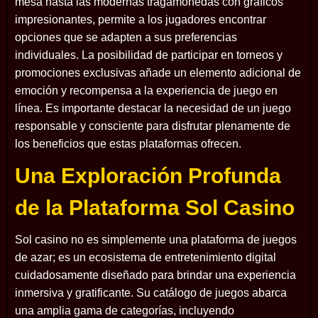
mesa hasta las modernas tragamonedas con gráficos
impresionantes, permite a los jugadores encontrar
opciones que se adapten a sus preferencias
individuales. La posibilidad de participar en torneos y
promociones exclusivas añade un elemento adicional de
emoción y recompensa a la experiencia de juego en
línea. Es importante destacar la necesidad de un juego
responsable y consciente para disfrutar plenamente de
los beneficios que estas plataformas ofrecen.
Una Exploración Profunda
de la Plataforma Sol Casino
Sol casino no es simplemente una plataforma de juegos
de azar; es un ecosistema de entretenimiento digital
cuidadosamente diseñado para brindar una experiencia
inmersiva y gratificante. Su catálogo de juegos abarca
una amplia gama de categorías, incluyendo