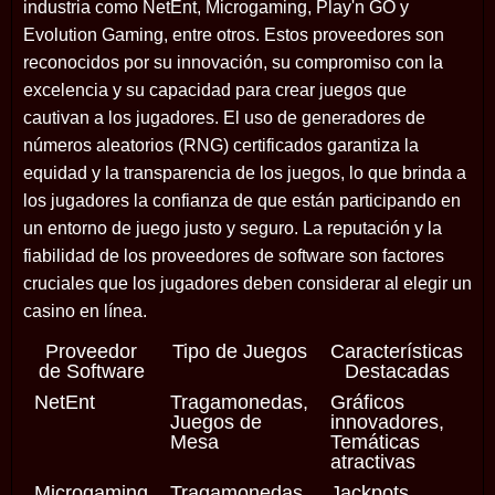
industria como NetEnt, Microgaming, Play'n GO y
Evolution Gaming, entre otros. Estos proveedores son
reconocidos por su innovación, su compromiso con la
excelencia y su capacidad para crear juegos que
cautivan a los jugadores. El uso de generadores de
números aleatorios (RNG) certificados garantiza la
equidad y la transparencia de los juegos, lo que brinda a
los jugadores la confianza de que están participando en
un entorno de juego justo y seguro. La reputación y la
fiabilidad de los proveedores de software son factores
cruciales que los jugadores deben considerar al elegir un
casino en línea.
Proveedor
Tipo de Juegos
Características
de Software
Destacadas
NetEnt
Tragamonedas,
Gráficos
Juegos de
innovadores,
Mesa
Temáticas
atractivas
Microgaming
Tragamonedas
Jackpots