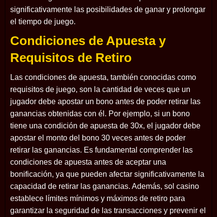
significativamente las posibilidades de ganar y prolongar
el tiempo de juego.
Condiciones de Apuesta y
Requisitos de Retiro
Las condiciones de apuesta, también conocidas como
requisitos de juego, son la cantidad de veces que un
jugador debe apostar un bono antes de poder retirar las
ganancias obtenidas con él. Por ejemplo, si un bono
tiene una condición de apuesta de 30x, el jugador debe
apostar el monto del bono 30 veces antes de poder
retirar las ganancias. Es fundamental comprender las
condiciones de apuesta antes de aceptar una
bonificación, ya que pueden afectar significativamente la
capacidad de retirar las ganancias. Además, sol casino
establece límites mínimos y máximos de retiro para
garantizar la seguridad de las transacciones y prevenir el