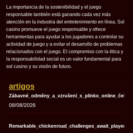
La importancia de la sostenibilidad y el juego
responsable también está ganando cada vez más
atención en la industria del entretenimiento en línea. Sol
casino promueve el juego responsable y ofrece
herramientas para ayudar a los jugadores a controlar su
actividad de juego y a evitar el desarrollo de problemas
relacionados con el juego. El compromiso con la ética y
la responsabilidad social es un valor fundamental para
sol casino y su visión de futuro.
artigos
Zábavné_odměny_a_vzrušení_s_plinko_online_čekají
08/08/2026
Remarkable_chickenroad_challenges_await_players_se