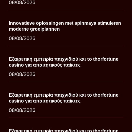
08/08/2026
Innovatieve oplossingen met spinmaya stimuleren
moderne groeiplannen
08/08/2026
Εξαιρετική εμπειρία παιχνιδιού και το thorfortune
casino για απαιτητικούς παίκτες
08/08/2026
Εξαιρετική εμπειρία παιχνιδιού και το thorfortune
casino για απαιτητικούς παίκτες
08/08/2026
Εξαιρετική εμπειρία παιχνιδιού και το thorfortune