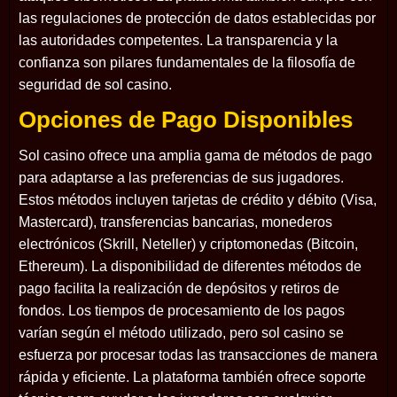
las regulaciones de protección de datos establecidas por
las autoridades competentes. La transparencia y la
confianza son pilares fundamentales de la filosofía de
seguridad de sol casino.
Opciones de Pago Disponibles
Sol casino ofrece una amplia gama de métodos de pago
para adaptarse a las preferencias de sus jugadores.
Estos métodos incluyen tarjetas de crédito y débito (Visa,
Mastercard), transferencias bancarias, monederos
electrónicos (Skrill, Neteller) y criptomonedas (Bitcoin,
Ethereum). La disponibilidad de diferentes métodos de
pago facilita la realización de depósitos y retiros de
fondos. Los tiempos de procesamiento de los pagos
varían según el método utilizado, pero sol casino se
esfuerza por procesar todas las transacciones de manera
rápida y eficiente. La plataforma también ofrece soporte