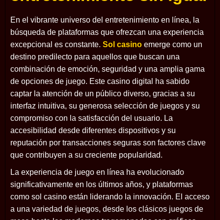
En el vibrante universo del entretenimiento en línea, la
búsqueda de plataformas que ofrezcan una experiencia
excepcional es constante.
Sol casino
emerge como un
destino predilecto para aquellos que buscan una
combinación de emoción, seguridad y una amplia gama
de opciones de juego. Este casino digital ha sabido
captar la atención de un público diverso, gracias a su
interfaz intuitiva, su generosa selección de juegos y su
compromiso con la satisfacción del usuario. La
accesibilidad desde diferentes dispositivos y su
reputación por transacciones seguras son factores clave
que contribuyen a su creciente popularidad.
La experiencia de juego en línea ha evolucionado
significativamente en los últimos años, y plataformas
como sol casino están liderando la innovación. El acceso
a una variedad de juegos, desde los clásicos juegos de