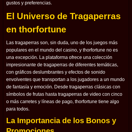
gustos y preferencias.
El Universo de Tragaperras
en thorfortune
Las tragaperras son, sin duda, uno de los juegos más
populares en el mundo del casino, y thorfortune no es
una excepción. La plataforma ofrece una colección
impresionante de tragaperras de diferentes temáticas,
con gráficos deslumbrantes y efectos de sonido
envolventes que transportan a los jugadores a un mundo
de fantasía y emoción. Desde tragaperras clásicas con
símbolos de frutas hasta tragaperras de video con cinco
o más carretes y líneas de pago, thorfortune tiene algo
para todos.
La Importancia de los Bonos y
Promociones