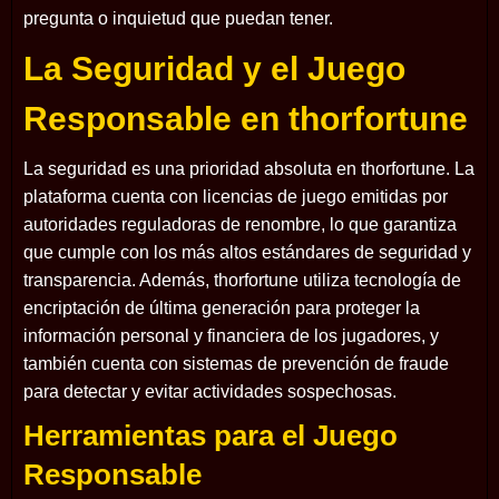
pregunta o inquietud que puedan tener.
La Seguridad y el Juego
Responsable en thorfortune
La seguridad es una prioridad absoluta en thorfortune. La
plataforma cuenta con licencias de juego emitidas por
autoridades reguladoras de renombre, lo que garantiza
que cumple con los más altos estándares de seguridad y
transparencia. Además, thorfortune utiliza tecnología de
encriptación de última generación para proteger la
información personal y financiera de los jugadores, y
también cuenta con sistemas de prevención de fraude
para detectar y evitar actividades sospechosas.
Herramientas para el Juego
Responsable