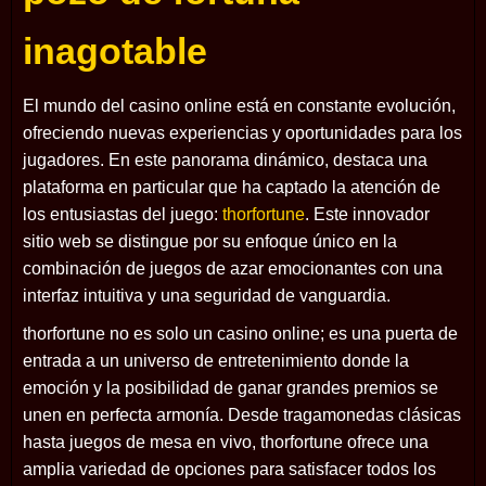
inagotable
El mundo del casino online está en constante evolución,
ofreciendo nuevas experiencias y oportunidades para los
jugadores. En este panorama dinámico, destaca una
plataforma en particular que ha captado la atención de
los entusiastas del juego:
thorfortune
. Este innovador
sitio web se distingue por su enfoque único en la
combinación de juegos de azar emocionantes con una
interfaz intuitiva y una seguridad de vanguardia.
thorfortune no es solo un casino online; es una puerta de
entrada a un universo de entretenimiento donde la
emoción y la posibilidad de ganar grandes premios se
unen en perfecta armonía. Desde tragamonedas clásicas
hasta juegos de mesa en vivo, thorfortune ofrece una
amplia variedad de opciones para satisfacer todos los