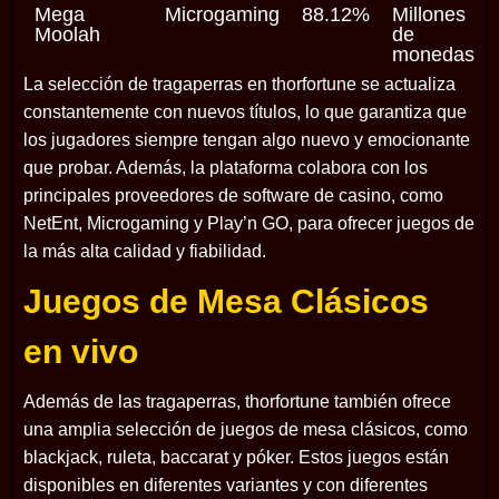
Mega
Microgaming
88.12%
Millones
Moolah
de
monedas
La selección de tragaperras en thorfortune se actualiza
constantemente con nuevos títulos, lo que garantiza que
los jugadores siempre tengan algo nuevo y emocionante
que probar. Además, la plataforma colabora con los
principales proveedores de software de casino, como
NetEnt, Microgaming y Play’n GO, para ofrecer juegos de
la más alta calidad y fiabilidad.
Juegos de Mesa Clásicos
en vivo
Además de las tragaperras, thorfortune también ofrece
una amplia selección de juegos de mesa clásicos, como
blackjack, ruleta, baccarat y póker. Estos juegos están
disponibles en diferentes variantes y con diferentes