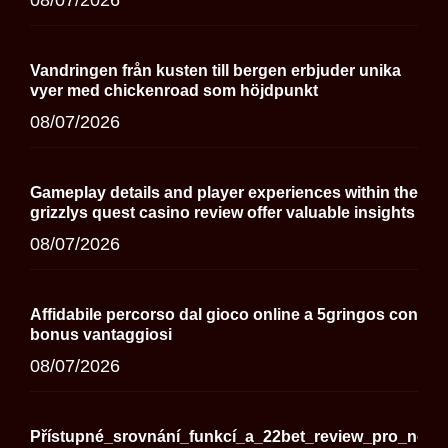
08/07/2026
Vandringen från kusten till bergen erbjuder unika
vyer med chickenroad som höjdpunkt
08/07/2026
Gameplay details and player experiences within the
grizzlys quest casino review offer valuable insights
08/07/2026
Affidabile percorso dal gioco online a 5gringos con
bonus vantaggiosi
08/07/2026
Přístupné_srovnání_funkcí_a_22bet_review_pro_nové