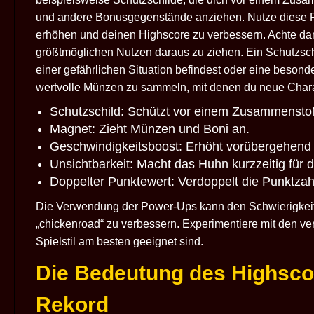
und andere Bonusgegenstände anziehen. Nutze diese 
erhöhen und deinen Highscore zu verbessern. Achte da
größtmöglichen Nutzen daraus zu ziehen. Ein Schutzschi
einer gefährlichen Situation befindest oder eine besonde
wertvolle Münzen zu sammeln, mit denen du neue Charak
Schutzschild: Schützt vor einem Zusammensto
Magnet: Zieht Münzen und Boni an.
Geschwindigkeitsboost: Erhöht vorübergehend 
Unsichtbarkeit: Macht das Huhn kurzzeitig für d
Doppelter Punktewert: Verdoppelt die Punktzah
Die Verwendung der Power-Ups kann den Schwierigkeitsg
„chickenroad“ zu verbessern. Experimentiere mit den v
Spielstil am besten geeignet sind.
Die Bedeutung des Highsco
Rekord