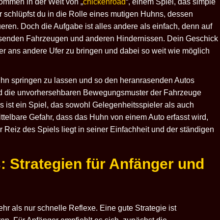
kommen in der Welt von „
chickenroad
“, einem Spiel, das simple
 schlüpfst du in die Rolle eines mutigen Huhns, dessen
ueren. Doch die Aufgabe ist alles andere als einfach, denn auf
asenden Fahrzeugen und anderen Hindernissen. Dein Geschick
er ans andere Ufer zu bringen und dabei so weit wie möglich
Huhn springen zu lassen und so den heranrasenden Autos
nd die unvorhersehbaren Bewegungsmuster der Fahrzeuge
ist ein Spiel, das sowohl Gelegenheitsspieler als auch
ttelbare Gefahr, dass das Huhn von einem Auto erfasst wird,
r Reiz des Spiels liegt in seiner Einfachheit und der ständigen
 Strategien für Anfänger und
hr als nur schnelle Reflexe. Eine gute Strategie ist