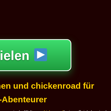
ielen
nen und chickenroad für
-Abenteurer