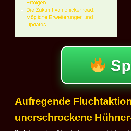
Erfolgen
Die Zukunft von chickenroad:
Mögliche Erweiterungen und
Updates
Sp
Aufregende Fluchtaktio
unerschrockene Hühner