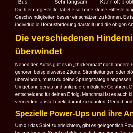
Bus
Sehr langsam
Kann oft pro
Die hier dargestellte Tabelle soll eine kleine Hilfestel
Geschwindigkeiten besser einschätzen zu können. Es ist
individuelle Herausforderung darstellt und die obigen A
Die verschiedenen Hinderni
überwindet
Neben den Autos gibt es in „chickenroad“ noch andere 
gehören beispielsweise Zäune, Stromleitungen oder plö
überwinden, musst du deine Sprungstrategie anpassen 
Umgebung genau und antizipiere mögliche Gefahren. Die
entscheidend für deinen Erfolg. Manchmal ist es auch 
vermeiden, anstatt direkt darauf zuzulaufen. Geduld 
Spezielle Power-Ups und ihre 
Um dir das Spiel zu erleichtern, gibt es gelegentlich 
beispielsweise Schutzschilde, die dich vor einem Zus