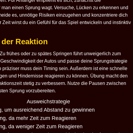
en. Für Anfänger empfiehlt es sich, zunächst die
 man einen Sprung wagt. Versuche, Lücken zu erkennen und
meide es, unnötige Risiken einzugehen und konzentriere dich
 Zeit wirst du ein Gefühl für das Spiel entwickeln und instinktiv
 der Reaktion
. Zu frühes oder zu spätes Springen führt unweigerlich zum
e Geschwindigkeit der Autos und passe deine Sprungstrategie
o präziser muss dein Timing sein. Außerdem ist eine schnelle
ngen und Hindernisse reagieren zu können. Übung macht den
aktionszeit stetig zu verbessern. Nutze die Pausen zwischen
ten Sprung vorzubereiten.
Ausweichstrategie
g, um ausreichend Abstand zu gewinnen
ung, da mehr Zeit zum Reagieren
ng, da weniger Zeit zum Reagieren