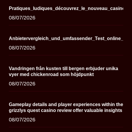
Pratiques_ludiques_découvrez_le_nouveau_casino_en
08/07/2026
Anbietervergleich_und_umfassender_Test_online_cas
08/07/2026
Vandringen från kusten till bergen erbjuder unika
vyer med chickenroad som höjdpunkt
08/07/2026
Gameplay details and player experiences within the
grizzlys quest casino review offer valuable insights
08/07/2026