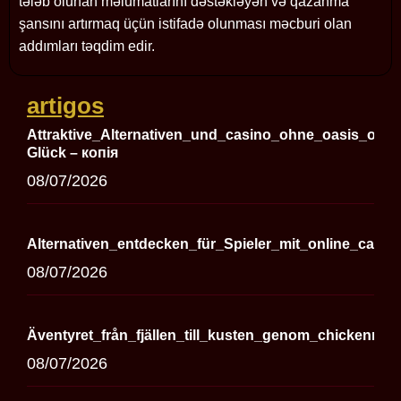
tələb olunan məlumatlarını dəstəkləyən və qazanma
şansını artırmaq üçün istifadə olunması məcburi olan
addımları təqdim edir.
artigos
Attraktive_Alternativen_und_casino_ohne_oasis_onli
Glück – копія
08/07/2026
Alternativen_entdecken_für_Spieler_mit_online_casi
08/07/2026
Äventyret_från_fjällen_till_kusten_genom_chickenro
08/07/2026