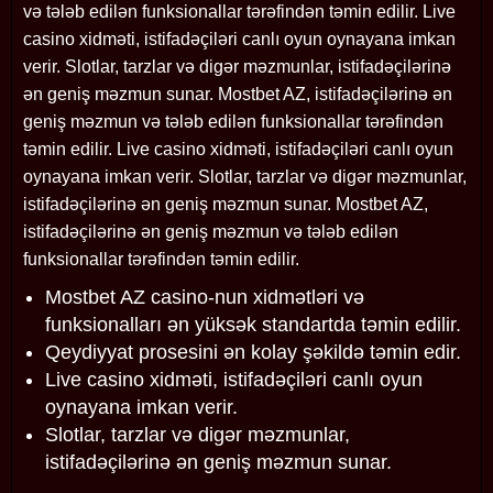
və tələb edilən funksionallar tərəfindən təmin edilir. Live
casino xidməti, istifadəçiləri canlı oyun oynayana imkan
verir. Slotlar, tarzlar və digər məzmunlar, istifadəçilərinə
ən geniş məzmun sunar. Mostbet AZ, istifadəçilərinə ən
geniş məzmun və tələb edilən funksionallar tərəfindən
təmin edilir. Live casino xidməti, istifadəçiləri canlı oyun
oynayana imkan verir. Slotlar, tarzlar və digər məzmunlar,
istifadəçilərinə ən geniş məzmun sunar. Mostbet AZ,
istifadəçilərinə ən geniş məzmun və tələb edilən
funksionallar tərəfindən təmin edilir.
Mostbet AZ casino-nun xidmətləri və
funksionalları ən yüksək standartda təmin edilir.
Qeydiyyat prosesini ən kolay şəkildə təmin edir.
Live casino xidməti, istifadəçiləri canlı oyun
oynayana imkan verir.
Slotlar, tarzlar və digər məzmunlar,
istifadəçilərinə ən geniş məzmun sunar.