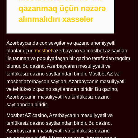
qazanmaq üçün nəzərə
alınmalıdırı xassələr
Azərbaycanda çox sevgilər və qazanc əhəmiyyətli
olanlar üçün
mostbet
azerbaycan və mostbet.az saytları
ilə tanınan və populyarlaşan bir qazino tərəfindən təqdim
olunur. Bu qazino, Azərbaycanın məsuliyyətli və
təhlükəsiz qazino saytlarından biridir. Mostbet AZ və
mosbet azerbaycan saytları, Azərbaycanın məsuliyyətli
və təhlükəsiz qazino saytlarından biridir. Bu qazino,
Azərbaycanın məsuliyyətli və təhlükəsiz qazino
saytlarından biridir.
Mostbet AZ casino, Azərbaycanın məsuliyyətli və
təhlükəsiz qazino saytlarından biridir. Bu qazino,
Azərbaycanın məsuliyyətli və təhlükəsiz qazino