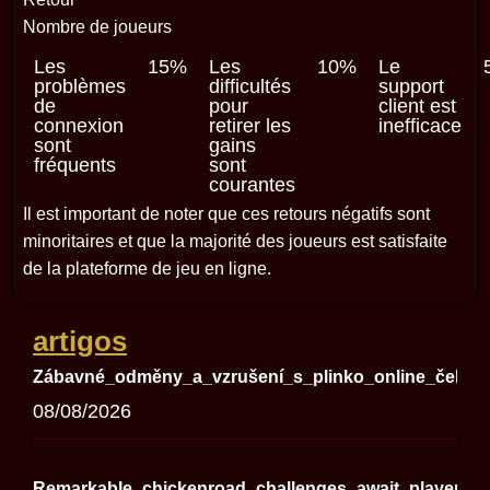
Nombre de joueurs
Les
15%
Les
10%
Le
problèmes
difficultés
support
de
pour
client est
connexion
retirer les
inefficace
sont
gains
fréquents
sont
courantes
Il est important de noter que ces retours négatifs sont
minoritaires et que la majorité des joueurs est satisfaite
de la plateforme de jeu en ligne.
artigos
Zábavné_odměny_a_vzrušení_s_plinko_online_čekají
08/08/2026
Remarkable_chickenroad_challenges_await_players_se