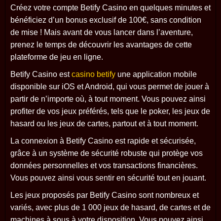
Créez votre compte Betify Casino en quelques minutes et
bénéficiez d’un bonus exclusif de 100€, sans condition
de mise ! Mais avant de vous lancer dans l’aventure,
prenez le temps de découvrir les avantages de cette
plateforme de jeu en ligne.
Betify Casino est
casino betify
une application mobile
disponible sur iOS et Android, qui vous permet de jouer à
partir de n’importe où, à tout moment. Vous pouvez ainsi
profiter de vos jeux préférés, tels que le poker, les jeux de
hasard ou les jeux de cartes, partout et à tout moment.
La connexion à Betify Casino est rapide et sécurisée,
grâce à un système de sécurité robuste qui protège vos
données personnelles et vos transactions financières.
Vous pouvez ainsi vous sentir en sécurité tout en jouant.
Les jeux proposés par Betify Casino sont nombreux et
variés, avec plus de 1 000 jeux de hasard, de cartes et de
machines à sous à votre disposition. Vous pouvez ainsi