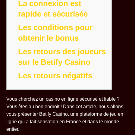
La connexion est
rapide et sécurisée
Les conditions pour
obtenir le bonus
Les retours des joueurs
sur le Betify Casino
Les retours négatifs
Vous cherchez un casino en ligne sécurisé et fiable ?
Vous êtes au bon endroit ! Dans cet article, nous allons
vous présenter Betify Casino, une plateforme de jeu en
ligne qui a fait sensation en France et dans le monde
entier.