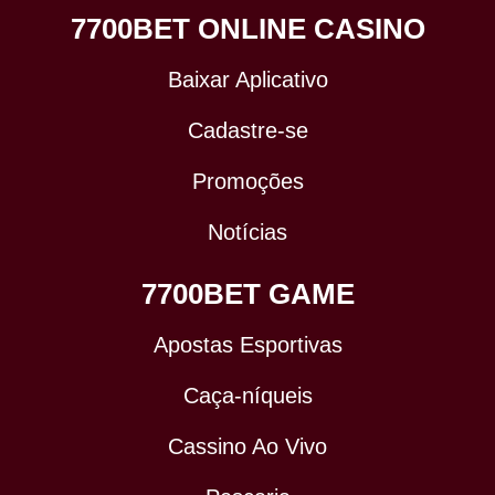
7700BET ONLINE CASINO
Baixar Aplicativo
Cadastre-se
Promoções
Notícias
7700BET GAME
Apostas Esportivas
Caça-níqueis
Cassino Ao Vivo