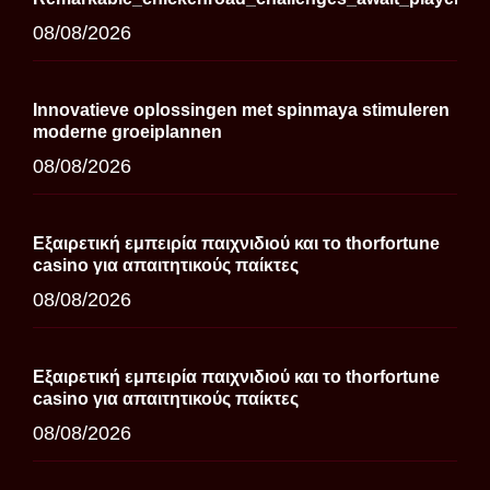
08/08/2026
Innovatieve oplossingen met spinmaya stimuleren
moderne groeiplannen
08/08/2026
Εξαιρετική εμπειρία παιχνιδιού και το thorfortune
casino για απαιτητικούς παίκτες
08/08/2026
Εξαιρετική εμπειρία παιχνιδιού και το thorfortune
casino για απαιτητικούς παίκτες
08/08/2026