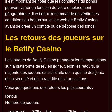
Il est important de noter que les conditions du bonus
peuvent varier en fonction de votre emplacement
géographique. Il est donc recommandé de vérifier les
conditions du bonus sur le site web de Betify Casino
avant de créer un compte ou de déposer des fonds.
Les retours des joueurs sur
le Betify Casino
Les joueurs de Betify Casino partagent leurs impressions
sur la plateforme de jeu en ligne. Selon les retours, la
majorité des joueurs est satisfaite de la qualité des jeux,
de la sécurité et de la rapidité des transactions.
Voici quelques-uns des retours les plus courants :
Retour
Nombre de joueurs
Les jeux
80%
La
75%
Les