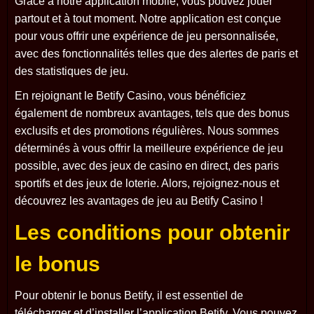
Grâce à notre application mobile, vous pouvez jouer
partout et à tout moment. Notre application est conçue
pour vous offrir une expérience de jeu personnalisée,
avec des fonctionnalités telles que des alertes de paris et
des statistiques de jeu.
En rejoignant le Betify Casino, vous bénéficiez
également de nombreux avantages, tels que des bonus
exclusifs et des promotions régulières. Nous sommes
déterminés à vous offrir la meilleure expérience de jeu
possible, avec des jeux de casino en direct, des paris
sportifs et des jeux de loterie. Alors, rejoignez-nous et
découvrez les avantages de jeu au Betify Casino !
Les conditions pour obtenir
le bonus
Pour obtenir le bonus Betify, il est essentiel de
télécharger et d’installer l’application Betify. Vous pouvez