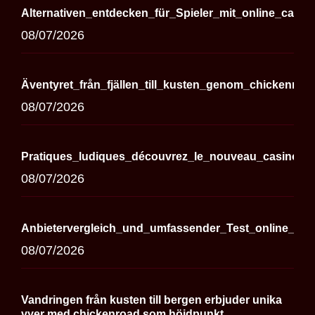
Alternativen_entdecken_für_Spieler_mit_online_casi
08/07/2026
Äventyret_från_fjällen_till_kusten_genom_chickenro
08/07/2026
Pratiques_ludiques_découvrez_le_nouveau_casino_en
08/07/2026
Anbietervergleich_und_umfassender_Test_online_cas
08/07/2026
Vandringen från kusten till bergen erbjuder unika
vyer med chickenroad som höjdpunkt