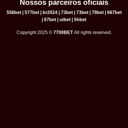
Nossos parceiros oficiais
556bet
|
577bet
|
br2024
|
73bet
|
73bet
|
79bet
|
667bet
|
67bet
|
utbet
|
5hbet
Copyright 2025 ©
7700BET
All rights reserved.