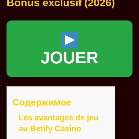
Bonus exclusif (2026)
JOUER
Содержимое
Les avantages de jeu
au Betify Casino