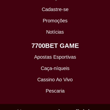
Cadastre-se
Promoções
Notícias
7700BET GAME
Apostas Esportivas
Caça-níqueis
Cassino Ao Vivo
Pescaria