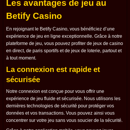
Les avantages de jeu au
Betify Casino
En rejoignant le Betify Casino, vous bénéficiez d’une
expérience de jeu en ligne exceptionnelle. Grâce à notre
plateforme de jeu, vous pouvez profiter de jeux de casino
en direct, de paris sportifs et de jeux de loterie, partout et
à tout moment.
La connexion est rapide et
sécurisée
Notre connexion est conçue pour vous offrir une
expérience de jeu fluide et sécurisée. Nous utilisons les
dernières technologies de sécurité pour protéger vos
données et vos transactions. Vous pouvez ainsi vous
concentrer sur votre jeu sans vous soucier de la sécurité.