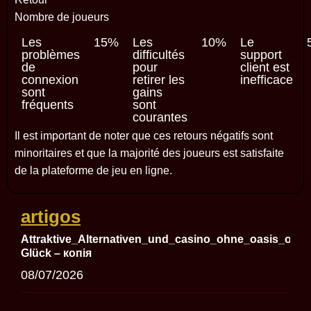
Nombre de joueurs
Les
15%
Les
10%
Le
problèmes
difficultés
support
de
pour
client est
connexion
retirer les
inefficace
sont
gains
fréquents
sont
courantes
Il est important de noter que ces retours négatifs sont
minoritaires et que la majorité des joueurs est satisfaite
de la plateforme de jeu en ligne.
artigos
Attraktive_Alternativen_und_casino_ohne_oasis_onli
Glück – копія
08/07/2026