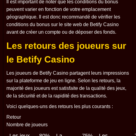
Il est important de noter que les conditions du bonus
peuvent varier en fonction de votre emplacement
géographique. Il est donc recommandé de vérifier les
conditions du bonus sur le site web de Betify Casino
avant de créer un compte ou de déposer des fonds.
Les retours des joueurs sur
le Betify Casino
Les joueurs de Betify Casino partagent leurs impressions
sur la plateforme de jeu en ligne. Selon les retours, la
majorité des joueurs est satisfaite de la qualité des jeux,
de la sécurité et de la rapidité des transactions.
Voici quelques-uns des retours les plus courants :
Retour
Nombre de joueurs
Les jeux
80%
La
75%
Les