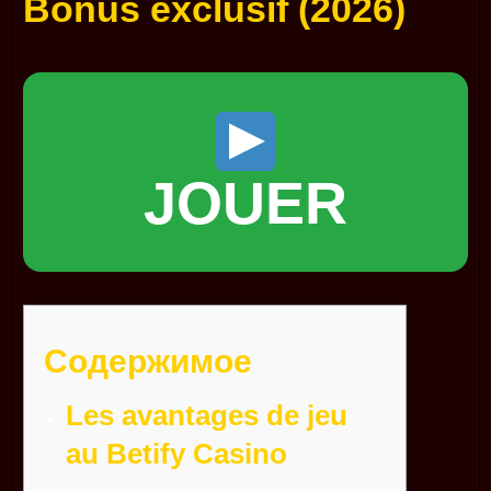
Bonus exclusif (2026)
JOUER
Содержимое
Les avantages de jeu
au Betify Casino