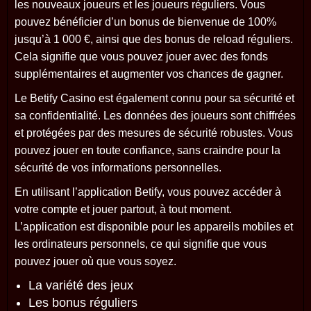
les nouveaux joueurs et les joueurs réguliers. Vous
pouvez bénéficier d’un bonus de bienvenue de 100%
jusqu’à 1 000 €, ainsi que des bonus de reload réguliers.
Cela signifie que vous pouvez jouer avec des fonds
supplémentaires et augmenter vos chances de gagner.
Le Betify Casino est également connu pour sa sécurité et
sa confidentialité. Les données des joueurs sont chiffrées
et protégées par des mesures de sécurité robustes. Vous
pouvez jouer en toute confiance, sans craindre pour la
sécurité de vos informations personnelles.
En utilisant l’application Betify, vous pouvez accéder à
votre compte et jouer partout, à tout moment.
L’application est disponible pour les appareils mobiles et
les ordinateurs personnels, ce qui signifie que vous
pouvez jouer où que vous soyez.
La variété des jeux
Les bonus réguliers