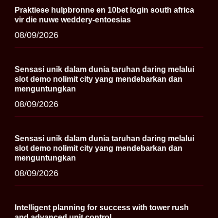
Praktiese hulpbronne en 10bet login south africa
vir die nuwe weddery-entoesias
08/09/2026
Sensasi unik dalam dunia taruhan daring melalui
slot demo nolimit city yang mendebarkan dan
menguntungkan
08/09/2026
Sensasi unik dalam dunia taruhan daring melalui
slot demo nolimit city yang mendebarkan dan
menguntungkan
08/09/2026
Intelligent planning for success with tower rush
and advanced unit control