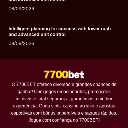
08/09/2026
Intelligent planning for success with tower rush
and advanced unit control
08/09/2026
O 7700BET oferece diversão e grandes chances de
ganhar! Com jogos emocionantes, promoções
incríveis e total segurança, garantimos a melhor
experiência. Curta slots, cassino ao vivo e apostas
esportivas com bônus imperdíveis e saques rápidos.
Jogue com confiança no 7700BET!