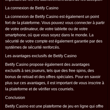
La connexion de Betify Casino
La connexion de Betify Casino est également un point
fort de la plateforme. Vous pouvez vous connecter à partir
de votre ordinateur, de votre tablette ou de votre
smartphone, où que vous soyez dans le monde. La
sécurité de votre compte est également garantie par des
systèmes de sécurité renforcés.
Les avantages exclusifs de Betify Casino
Betify Casino propose également des avantages
exclusifs à ses joueurs, tels que des free spins, des
bonus de reload et des offres spéciales. Pour en savoir
plus sur ces avantages, il est important de vous inscrire à
la plateforme et de vérifier vos courriels.
Conclusion
Betify Casino est une plateforme de jeu en ligne qui offre