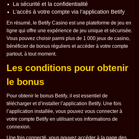
La sécurité et la confidentialité
L’accès à votre compte via l’application Betify
En résumé, le Betify Casino est une plateforme de jeu en
ligne qui offre une expérience de jeu unique et sécurisée.
Vous pouvez choisir parmi plus de 1 000 jeux de casino,
bénéficier de bonus réguliers et accéder à votre compte
partout, à tout moment.
Les conditions pour obtenir
le bonus
Pour obtenir le bonus Betify, il est essentiel de
télécharger et d’installer l’application Betify. Une fois
l’application installée, vous pouvez vous connecter à
votre compte Betify en utilisant vos informations de
connexion.
Une fois connecté, vous pouvez accéder à la page des