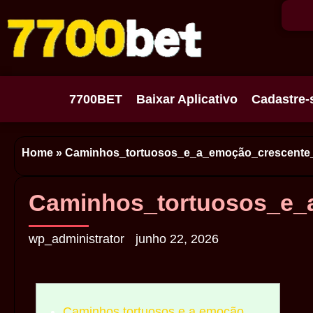
7700BET
Baixar Aplicativo
Cadastre-
Home
»
Caminhos_tortuosos_e_a_emoção_crescente
Caminhos_tortuosos_e_
wp_administrator
junho 22, 2026
Caminhos tortuosos e a emoção