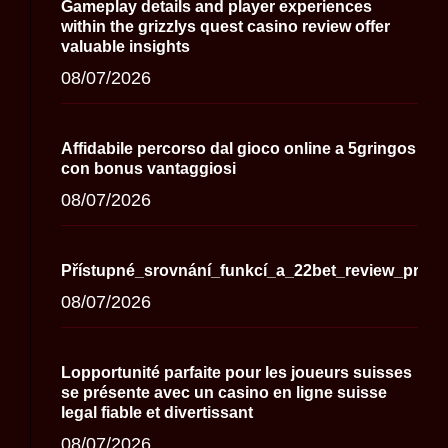
Gameplay details and player experiences
within the grizzlys quest casino review offer
valuable insights
08/07/2026
Affidabile percorso dal gioco online a 5gringos
con bonus vantaggiosi
08/07/2026
Přístupné_srovnání_funkcí_a_22bet_review_pro_
08/07/2026
Lopportunité parfaite pour les joueurs suisses
se présente avec un casino en ligne suisse
legal fiable et divertissant
08/07/2026