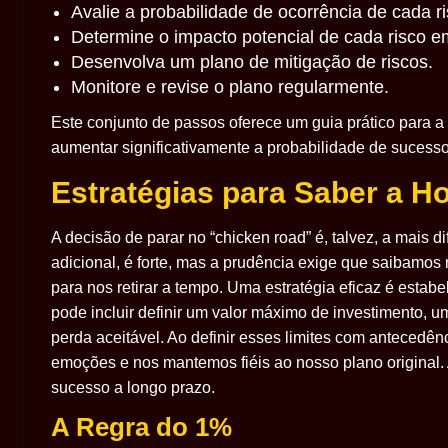
Avalie a probabilidade de ocorrência de cada ri
Determine o impacto potencial de cada risco e
Desenvolva um plano de mitigação de riscos.
Monitore e revise o plano regularmente.
Este conjunto de passos oferece um guia prático para a 
aumentar significativamente a probabilidade de sucesso
Estratégias para Saber a Ho
A decisão de parar no “chicken road” é, talvez, a mais d
adicional, é forte, mas a prudência exige que saibamos 
para nos retirar a tempo. Uma estratégia eficaz é estabe
pode incluir definir um valor máximo de investimento,
perda aceitável. Ao definir esses limites com antecedê
emoções e nos mantemos fiéis ao nosso plano original. A
sucesso a longo prazo.
A Regra do 1%