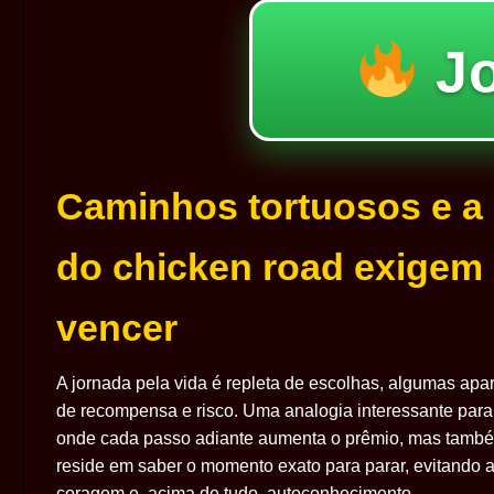
J
Caminhos tortuosos e a
do chicken road exigem 
vencer
A jornada pela vida é repleta de escolhas, algumas ap
de recompensa e risco. Uma analogia interessante para
onde cada passo adiante aumenta o prêmio, mas também 
reside em saber o momento exato para parar, evitando a
coragem e, acima de tudo, autoconhecimento.