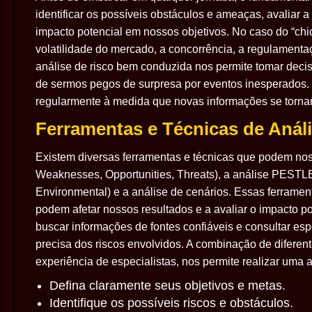
identificar os possíveis obstáculos e ameaças, avaliar 
impacto potencial em nossos objetivos. No caso do “chic
volatilidade do mercado, a concorrência, a regulamen
análise de risco bem conduzida nos permite tomar dec
de sermos pegos de surpresa por eventos inesperados. 
regularmente à medida que novas informações se torna
Ferramentas e Técnicas de Anál
Existem diversas ferramentas e técnicas que podem nos 
Weaknesses, Opportunities, Threats), a análise PESTLE 
Environmental) e a análise de cenários. Essas ferrament
podem afetar nossos resultados e a avaliar o impacto pot
buscar informações de fontes confiáveis e consultar esp
precisa dos riscos envolvidos. A combinação de diferen
experiência de especialistas, nos permite realizar uma a
Defina claramente seus objetivos e metas.
Identifique os possíveis riscos e obstáculos.