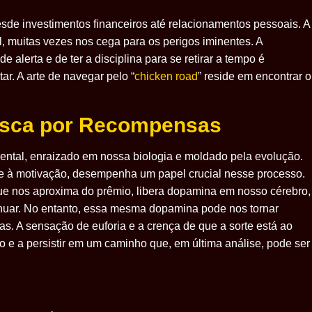
desde investimentos financeiros até relacionamentos pessoais. A
l, muitas vezes nos cega para os perigos iminentes. A
e alerta e de ter a disciplina para se retirar a tempo é
r. A arte de navegar pelo “
chicken road
” reside em encontrar o
Busca por Recompensas
ntal, enraizado em nossa biologia e moldado pela evolução.
e à motivação, desempenha um papel crucial nesse processo.
e nos aproxima do prêmio, libera dopamina em nosso cérebro,
inuar. No entanto, essa mesma dopamina pode nos tornar
as. A sensação de euforia e a crença de que a sorte está ao
o e a persistir em um caminho que, em última análise, pode ser