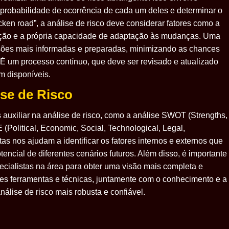
a probabilidade de ocorrência de cada um deles e determinar o
ken road”, a análise de risco deve considerar fatores como a
tação e a própria capacidade de adaptação às mudanças. Uma
isões mais informadas e preparadas, minimizando as chances
É um processo contínuo, que deve ser revisado e atualizado
m disponíveis.
ise de Risco
auxiliar na análise de risco, como a análise SWOT (Strengths,
(Political, Economic, Social, Technological, Legal,
as nos ajudam a identificar os fatores internos e externos que
encial de diferentes cenários futuros. Além disso, é importante
ecialistas na área para obter uma visão mais completa e
tes ferramentas e técnicas, juntamente com o conhecimento e a
nálise de risco mais robusta e confiável.