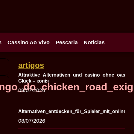
s
Cassino Ao Vivo
Pescaria
Notícias
artigos
Attraktive_Alternativen_und_casino_ohne_oasis_
Glück – копія
ngo_do_chicken_road_exi
08/07/2026
Alternativen_entdecken_für_Spieler_mit_online_
08/07/2026