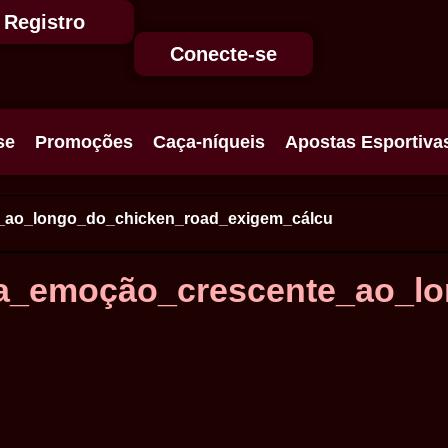
Registro
Conecte-se
se
Promoções
Caça-níqueis
Apostas Esportiva
_ao_longo_do_chicken_road_exigem_cálcu
a_emoção_crescente_ao_lo