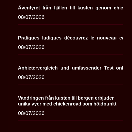
Äventyret_från_fjällen_till_kusten_genom_chick
08/07/2026
Pratiques_ludiques_découvrez_le_nouveau_casin
08/07/2026
Anbietervergleich_und_umfassender_Test_online
08/07/2026
Vandringen från kusten till bergen erbjuder
unika vyer med chickenroad som höjdpunkt
08/07/2026