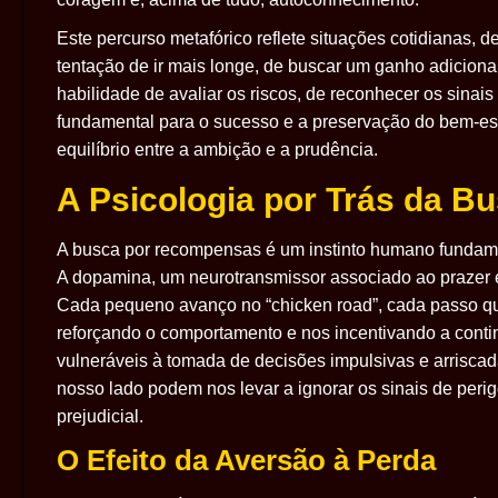
Este percurso metafórico reflete situações cotidianas, 
tentação de ir mais longe, de buscar um ganho adiciona
habilidade de avaliar os riscos, de reconhecer os sinais d
fundamental para o sucesso e a preservação do bem-esta
equilíbrio entre a ambição e a prudência.
A Psicologia por Trás da 
A busca por recompensas é um instinto humano fundame
A dopamina, um neurotransmissor associado ao prazer 
Cada pequeno avanço no “chicken road”, cada passo qu
reforçando o comportamento e nos incentivando a cont
vulneráveis à tomada de decisões impulsivas e arriscad
nosso lado podem nos levar a ignorar os sinais de perig
prejudicial.
O Efeito da Aversão à Perda