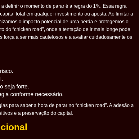
a definir o momento de parar é a regra do 1%. Essa regra
pital total em qualquer investimento ou aposta. Ao limitar a
imizamos o impacto potencial de uma perda e protegemos o
xto do “chicken road”, onde a tentação de ir mais longe pode
os força a ser mais cautelosos e a avaliar cuidadosamente os
isco.
l.
 seja forte.
tégia conforme necessário.
gias para saber a hora de parar no “chicken road”. A adesão a
tivos e a preservação do capital.
cional