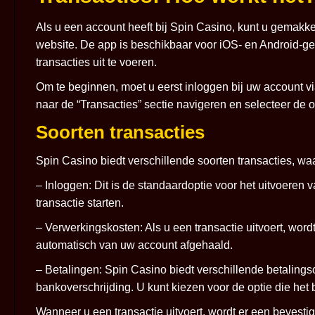
Als u een account heeft bij Spin Casino, kunt u gemakke
website. De app is beschikbaar voor iOS- en Android-ge
transacties uit te voeren.
Om te beginnen, moet u eerst inloggen bij uw account v
naar de “Transacties” sectie navigeren en selecteer de op
Soorten transacties
Spin Casino biedt verschillende soorten transacties, wa
– Inloggen: Dit is de standaardoptie voor het uitvoeren
transactie starten.
– Verwerkingskosten: Als u een transactie uitvoert, wo
automatisch van uw account afgehaald.
– Betalingen: Spin Casino biedt verschillende betalingsop
bankoverschrijding. U kunt kiezen voor de optie die het b
Wanneer u een transactie uitvoert, wordt er een bevestig