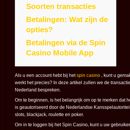
Soorten transacties
Betalingen: Wat zijn de
opties?
Betalingen via de Spin
Casino Mobile App
Als u een account hebt bij het
spin casino
, kunt u gemak
werkt het precies? In deze artikel zullen we de transact
Nederland bespreken.
Om te beginnen, is het belangrijk om op te merken dat he
is geautoriseerd door de Nederlandse Kansspelautoritei
slots, blackjack, roulette en poker.
Om in te loggen bij het Spin Casino, kunt u uw gebrui