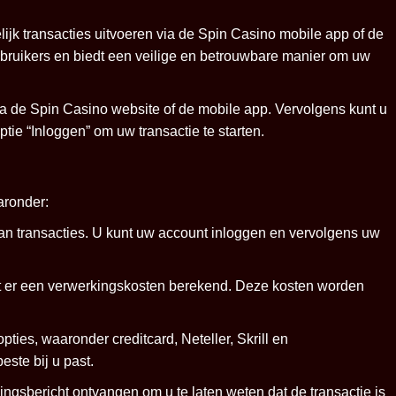
lijk transacties uitvoeren via de Spin Casino mobile app of de
bruikers en biedt een veilige en betrouwbare manier om uw
ia de Spin Casino website of de mobile app. Vervolgens kunt u
tie “Inloggen” om uw transactie te starten.
aronder:
 van transacties. U kunt uw account inloggen en vervolgens uw
rdt er een verwerkingskosten berekend. Deze kosten worden
ties, waaronder creditcard, Neteller, Skrill en
este bij u past.
ingsbericht ontvangen om u te laten weten dat de transactie is