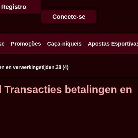
Registro
Conecte-se
se
Promoções
Caça-níqueis
Apostas Esportiva
n en verwerkingstijden.28 (4)
 Transacties betalingen en