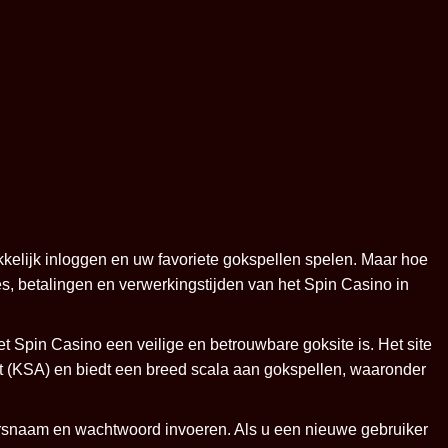
kelijk inloggen en uw favoriete gokspellen spelen. Maar hoe
ies, betalingen en verwerkingstijden van het Spin Casino in
t Spin Casino een veilige en betrouwbare goksite is. Het site
t (KSA) en biedt een breed scala aan gokspellen, waaronder
kersnaam en wachtwoord invoeren. Als u een nieuwe gebruiker