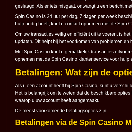
geslaagd. Als er iets misgaat, ontvangt u een bericht me
Spin Casino is 24 uur per dag, 7 dagen per week beschik
hulp nodig heeft, kunt u contact opnemen met de Spin C
Om uw transacties veilig en efficiënt uit te voeren, is h
updaten. Dit helpt bij het voorkomen van problemen en 
Met Spin Casino kunt u gemakkelijk transacties uitvoere
opnemen met de Spin Casino klantenservice voor hulp 
Betalingen: Wat zijn de opti
Als u een account heeft bij Spin Casino, kunt u verschi
Het is belangrijk om te weten dat de beschikbare opties
waarop u uw account heeft aangemaakt.
De meest voorkomende betalingsopties zijn:
Betalingen via de Spin Casino 