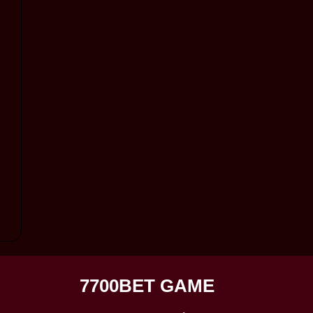
7700BET GAME