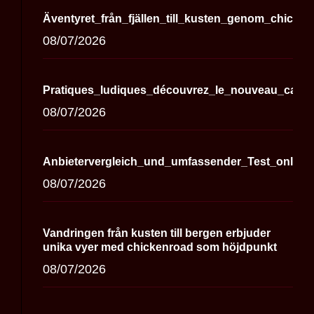
Äventyret_från_fjällen_till_kusten_genom_chick
08/07/2026
Pratiques_ludiques_découvrez_le_nouveau_casin
08/07/2026
Anbietervergleich_und_umfassender_Test_online
08/07/2026
Vandringen från kusten till bergen erbjuder
unika vyer med chickenroad som höjdpunkt
08/07/2026