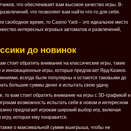
иков, что обеспечивает вам высокое качество игры. В-
развлечений, что позволяет вам найти что-то для себя.
и свободное время, то Casino Yard – это идеальное место
ножество интересных игровых автоматов и развлечений,
ссики до новинок
ам стоит обратить внимание на классические игры, такие
е и инновационные игры, которые предлагает Ярд-Казино.
 линиями, всегда были популярны и остаются таковыми до
ать большие суммы денег и испытать свою удачу.
е, то вам стоит обратить внимание на игры с 3D-графикой и
грокам возможность испытать себя в новом и интересном
азино предлагает игрокам широкий выбор игр, включая
 игру, которая ему понравится.
а также о максимальной сумме выигрыша, чтобы не