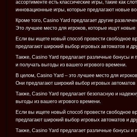
ассортименте есть классические игры, такие как слот
инновационные игры, которые предлагают новые во
Кроме того, Casino Yard предлагает другие развлече
Это лучшее место для игроков, которые ищут новые
Если вы ищете новый способ провести свободное вре
предлагают широкий выбор игровых автоматов и дру
Также, Casino Yard предлагает различные бонусы и 
и получать выгоды из вашего игрового времени.
В целом, Casino Yard – это лучшее место для игроко
Они предлагают широкий выбор игровых автоматов и
Также, Casino Yard предлагает безопасную и надежн
выгоды из вашего игрового времени.
Если вы ищете новый способ провести свободное вре
предлагают широкий выбор игровых автоматов и дру
Также, Casino Yard предлагает различные бонусы и 