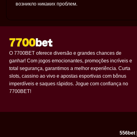
возникло никаких проблем.
O 7700BET oferece diversão e grandes chances de
ganhar! Com jogos emocionantes, promoções incríveis e
total segurança, garantimos a melhor experiência. Curta
slots, cassino ao vivo e apostas esportivas com bônus
imperdíveis e saques rápidos. Jogue com confiança no
7700BET!
556bet