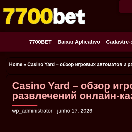
7700BET
Baixar Aplicativo
Cadastre-
Home
»
Casino Yard – обзор игровых автоматов и 
Casino Yard – обзор иг
развлечений онлайн-ка
wp_administrator
junho 17, 2026