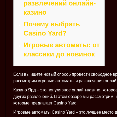
развлечений онлайн-
казино
Почему выбрать
Casino Yard?
Игровые автоматы: от
классики до новинок
Если вы ищете новый способ провести свободное вре
рассмотрим игровые автоматы и развлечения онлайн
Казино Ярд – это популярное онлайн-казино, котор
других развлечений. В этом обзоре мы рассмотрим 
которые предлагает Casino Yard.
Игровые автоматы Casino Yard – это лучшее место д