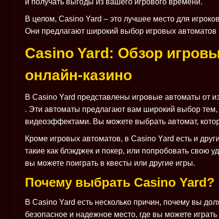
и получать выгоды из вашего игрового времени.
В целом, Casino Yard – это лучшее место для игроко
Они предлагают широкий выбор игровых автоматов и
Casino Yard: Обзор игров
онлайн-казино
В Casino Yard представлены игровые автоматы от из
. Эти автоматы предлагают вам широкий выбор тем, 
видеоэффектами. Вы можете выбрать автомат, которы
Кроме игровых автоматов, в Casino Yard есть и друг
такие как блэкджек и покер, или попробовать свою уд
вы можете поиграть в квесты или другие игры.
Почему выбрать Casino Yard?
В Casino Yard есть несколько причин, почему вы дол
безопасное и надежное место, где вы можете играть 