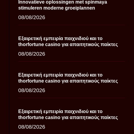
Innovatieve oplossingen met spinmaya
stimuleren moderne groeiplannen
08/08/2026
Εξαιρετική εμπειρία παιχνιδιού και το
thorfortune casino για απαιτητικούς παίκτες
08/08/2026
Εξαιρετική εμπειρία παιχνιδιού και το
thorfortune casino για απαιτητικούς παίκτες
08/08/2026
Εξαιρετική εμπειρία παιχνιδιού και το
thorfortune casino για απαιτητικούς παίκτες
08/08/2026