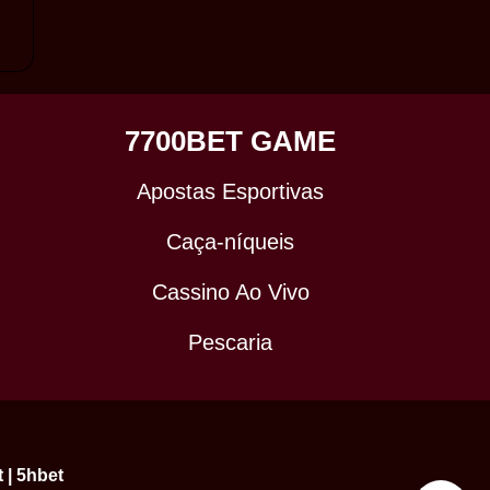
7700BET GAME
Apostas Esportivas
Caça-níqueis
Cassino Ao Vivo
Pescaria
t
|
5hbet