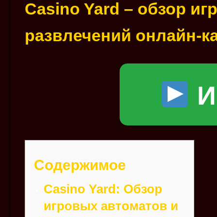
Casino Yard – обзор и
развлечений онлайн-к
И
Содержимое
Casino Yard: Обзор
игровых автоматов и