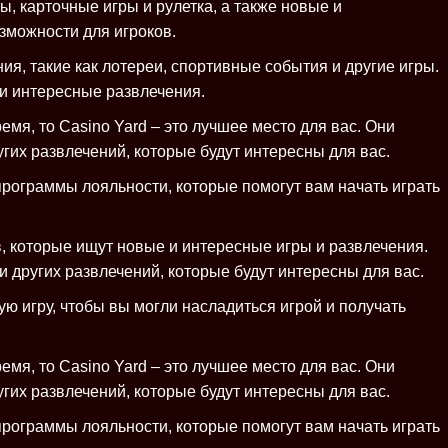
ы, карточные игры и рулетка, а также новые и
зможности для игроков.
ния, такие как лотереи, спортивные события и другие игры.
 и интересные развлечения.
мя, то Casino Yard – это лучшее место для вас. Они
гих развлечений, которые будут интересны для вас.
программы лояльности, которые помогут вам начать играть
в, которые ищут новые и интересные игры и развлечения.
 других развлечений, которые будут интересны для вас.
ую игру, чтобы вы могли насладиться игрой и получать
мя, то Casino Yard – это лучшее место для вас. Они
гих развлечений, которые будут интересны для вас.
программы лояльности, которые помогут вам начать играть