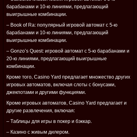
барабанами и 10-ю линиями, предлагающий
выигрышные комбинации.
– Book of Ra: популярный игровой автомат с 5-ю
барабанами и 10-ю линиями, предлагающий
выигрышные комбинации.
– Gonzo’s Quest: игровой автомат с 5-ю барабанами и
20-ю линиями, предлагающий выигрышные
комбинации.
Кроме того, Casino Yard предлагает множество других
игровых автоматов, включая слоты с бонусами,
джекпотами и другими функциями.
Кроме игровых автоматов, Casino Yard предлагает и
другие развлечения, включая:
– Таблицы для игры в покер и бэккар.
– Казино с живым дилером.