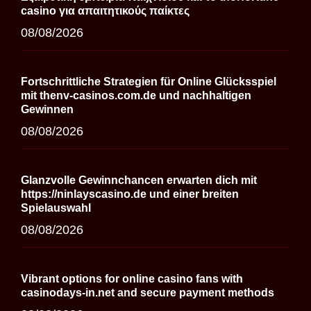
casino για απαιτητικούς παίκτες
08/08/2026
Fortschrittliche Strategien für Online Glücksspiel
mit thenv-casinos.com.de und nachhaltigen
Gewinnen
08/08/2026
Glanzvolle Gewinnchancen erwarten dich mit
https://ninlayscasino.de und einer breiten
Spielauswahl
08/08/2026
Vibrant options for online casino fans with
casinodays-in.net and secure payment methods