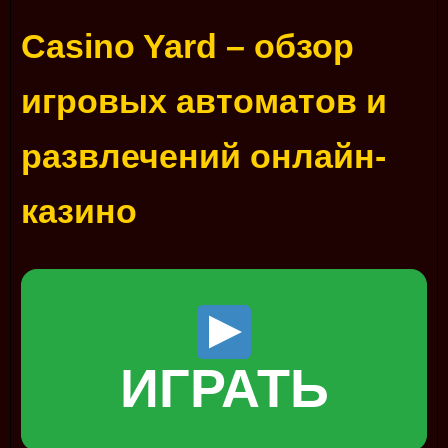
Casino Yard – обзор
игровых автоматов и
развлечений онлайн-
казино
ИГРАТЬ