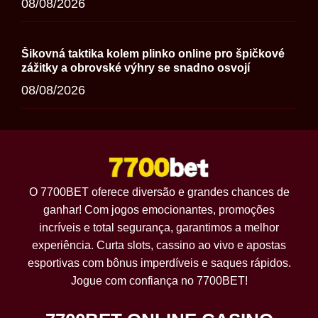
08/08/2026
Šikovná taktika kolem plinko online pro špičkové
zážitky a obrovské výhry se snadno osvojí
08/08/2026
O 7700BET oferece diversão e grandes chances de
ganhar! Com jogos emocionantes, promoções
incríveis e total segurança, garantimos a melhor
experiência. Curta slots, cassino ao vivo e apostas
esportivas com bônus imperdíveis e saques rápidos.
Jogue com confiança no 7700BET!