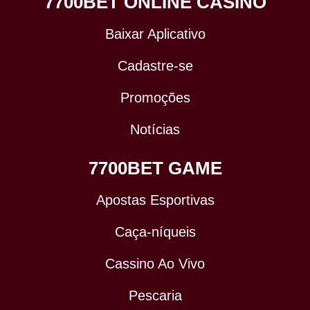
7700BET ONLINE CASINO
Baixar Aplicativo
Cadastre-se
Promoções
Notícias
7700BET GAME
Apostas Esportivas
Caça-níqueis
Cassino Ao Vivo
Pescaria