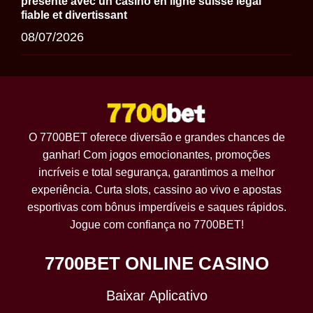
présente avec un casino en ligne suisse legal
fiable et divertissant
08/07/2026
O 7700BET oferece diversão e grandes chances de
ganhar! Com jogos emocionantes, promoções
incríveis e total segurança, garantimos a melhor
experiência. Curta slots, cassino ao vivo e apostas
esportivas com bônus imperdíveis e saques rápidos.
Jogue com confiança no 7700BET!
7700BET ONLINE CASINO
Baixar Aplicativo