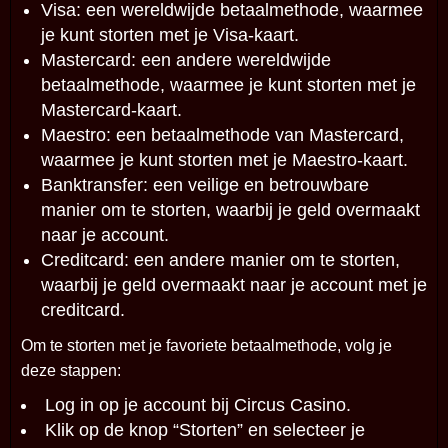
Visa: een wereldwijde betaalmethode, waarmee
je kunt storten met je Visa-kaart.
Mastercard: een andere wereldwijde
betaalmethode, waarmee je kunt storten met je
Mastercard-kaart.
Maestro: een betaalmethode van Mastercard,
waarmee je kunt storten met je Maestro-kaart.
Banktransfer: een veilige en betrouwbare
manier om te storten, waarbij je geld overmaakt
naar je account.
Creditcard: een andere manier om te storten,
waarbij je geld overmaakt naar je account met je
creditcard.
Om te storten met je favoriete betaalmethode, volg je
deze stappen:
Log in op je account bij Circus Casino.
Klik op de knop “Storten” en selecteer je