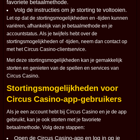
favoriete betaalmethode.
Volg de instructies om je storting te voltooien.
Let op dat de stortingsmogelijkheden en -tijden kunnen
variëren, afhankelijk van je betaalmethode en je
accountstatus. Als je twijfels hebt over de
stortingsmogelijkheden of -tijden, neem dan contact op
met het Circus Casino-clientservice.
Met deze stortingsmogelijkheden kan je gemakkelijk
storten en genieten van de spellen en services van
Circus Casino.
Stortingsmogelijkheden voor
Circus Casino-app-gebruikers
Als je een account hebt bij Circus Casino en je de app
gebruikt, kan je ook storten met je favoriete
betaalmethode. Volg deze stappen:
Open de Circus Casino-app en log in op je