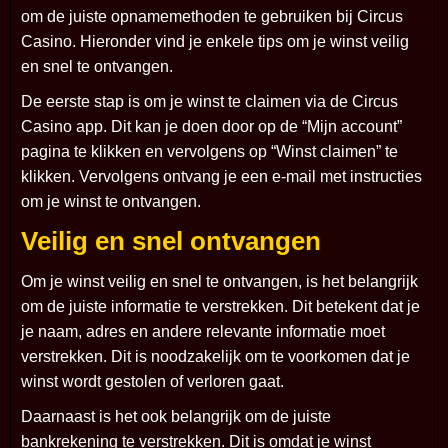
om de juiste opnamemethoden te gebruiken bij Circus
Casino. Hieronder vind je enkele tips om je winst veilig
en snel te ontvangen.
De eerste stap is om je winst te claimen via de Circus
Casino app. Dit kan je doen door op de “Mijn account”
pagina te klikken en vervolgens op “Winst claimen” te
klikken. Vervolgens ontvang je een e-mail met instructies
om je winst te ontvangen.
Veilig en snel ontvangen
Om je winst veilig en snel te ontvangen, is het belangrijk
om de juiste informatie te verstrekken. Dit betekent dat je
je naam, adres en andere relevante informatie moet
verstrekken. Dit is noodzakelijk om te voorkomen dat je
winst wordt gestolen of verloren gaat.
Daarnaast is het ook belangrijk om de juiste
bankrekening te verstrekken. Dit is omdat je winst