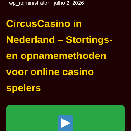
wp_administrator
julho 2, 2026
CircusCasino in
Nederland – Stortings-
en opnamemethoden
voor online casino
spelers