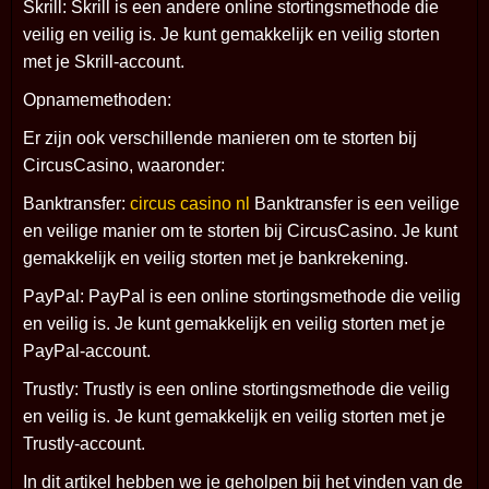
Skrill: Skrill is een andere online stortingsmethode die
veilig en veilig is. Je kunt gemakkelijk en veilig storten
met je Skrill-account.
Opnamemethoden:
Er zijn ook verschillende manieren om te storten bij
CircusCasino, waaronder:
Banktransfer:
circus casino nl
Banktransfer is een veilige
en veilige manier om te storten bij CircusCasino. Je kunt
gemakkelijk en veilig storten met je bankrekening.
PayPal: PayPal is een online stortingsmethode die veilig
en veilig is. Je kunt gemakkelijk en veilig storten met je
PayPal-account.
Trustly: Trustly is een online stortingsmethode die veilig
en veilig is. Je kunt gemakkelijk en veilig storten met je
Trustly-account.
In dit artikel hebben we je geholpen bij het vinden van de