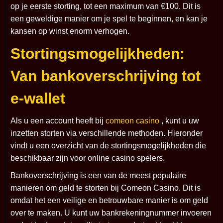
op je eerste storting, tot een maximum van €100. Dit is
een geweldige manier om je spel te beginnen, en kan je
kansen op winst enorm verhogen.
Stortingsmogelijkheden:
Van bankoverschrijving tot
e-wallet
Als u een account heeft bij
comeon casino
, kunt u uw
inzetten storten via verschillende methoden. Hieronder
vindt u een overzicht van de stortingsmogelijkheden die
beschikbaar zijn voor online casino spelers.
Bankoverschrijving is een van de meest populaire
manieren om geld te storten bij Comeon Casino. Dit is
omdat het een veilige en betrouwbare manier is om geld
over te maken. U kunt uw bankrekeningnummer invoeren