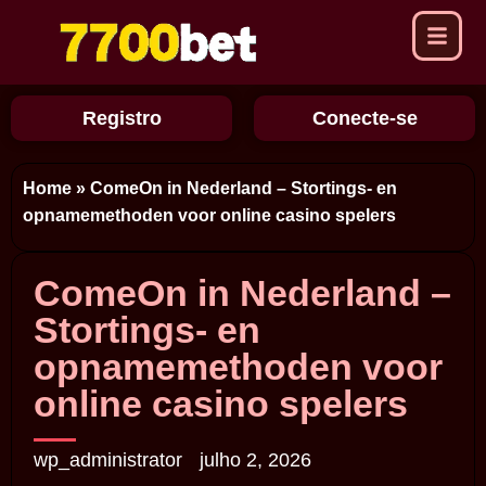
Registro
Conecte-se
Home
»
ComeOn in Nederland – Stortings- en
opnamemethoden voor online casino spelers
ComeOn in Nederland –
Stortings- en
opnamemethoden voor
online casino spelers
wp_administrator
julho 2, 2026