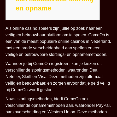
en opname
Als online casino spelers zijn jullie op zoek naar een
veilig en betrouwbaar platform om te spelen. ComeOn is
een van de meest populaire online casinos in Nederland,
met een brede verscheidenheid aan spellen en een
veilige en betrouwbare stortings- en opnamemethoden.
Wanneer je bij ComeOn registreert, kan je kiezen uit
verschillende stortingsmethoden, waaronder iDeal,
Neteller, Skrill en Visa. Deze methoden zijn allemaal
veilig en betrouwbaar, en zorgen ervoor dat je geld veilig
bij ComeOn wordt gestort.
Naast stortingsmethoden, biedt ComeOn ook
verschillende opnamemethoden aan, waaronder PayPal,
bankoverschrijding en Western Union. Deze methoden