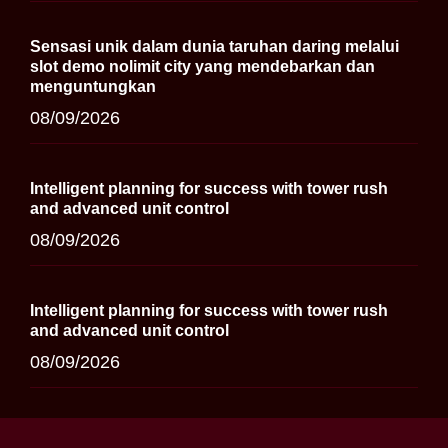
Sensasi unik dalam dunia taruhan daring melalui
slot demo nolimit city yang mendebarkan dan
menguntungkan
08/09/2026
Intelligent planning for success with tower rush
and advanced unit control
08/09/2026
Intelligent planning for success with tower rush
and advanced unit control
08/09/2026