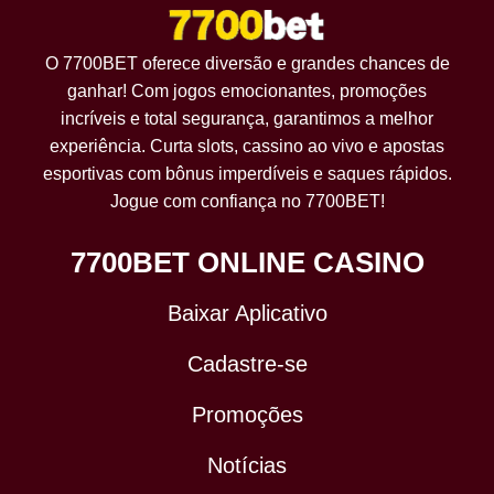
O 7700BET oferece diversão e grandes chances de
ganhar! Com jogos emocionantes, promoções
incríveis e total segurança, garantimos a melhor
experiência. Curta slots, cassino ao vivo e apostas
esportivas com bônus imperdíveis e saques rápidos.
Jogue com confiança no 7700BET!
7700BET ONLINE CASINO
Baixar Aplicativo
Cadastre-se
Promoções
Notícias