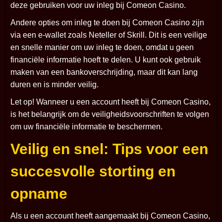
deze gebruiken voor uw inleg bij Comeon Casino.
Andere opties om inleg te doen bij Comeon Casino zijn
via een e-wallet zoals Neteller of Skrill. Dit is een veilige
en snelle manier om uw inleg te doen, omdat u geen
financiële informatie hoeft te delen. U kunt ook gebruik
maken van een bankoverschrijding, maar dit kan lang
duren en is minder veilig.
Let op! Wanneer u een account heeft bij Comeon Casino,
is het belangrijk om de veiligheidsvoorschriften te volgen
om uw financiële informatie te beschermen.
Veilig en snel: Tips voor een
succesvolle storting en
opname
Als u een account heeft aangemaakt bij Comeon Casino,