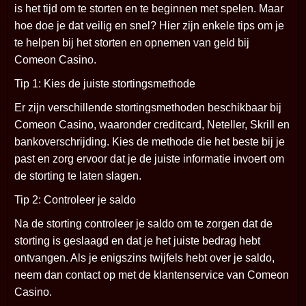
is het tijd om te storten en te beginnen met spelen. Maar
hoe doe je dat veilig en snel? Hier zijn enkele tips om je
te helpen bij het storten en opnemen van geld bij
Comeon Casino.
Tip 1: Kies de juiste stortingsmethode
Er zijn verschillende stortingsmethoden beschikbaar bij
Comeon Casino, waaronder creditcard, Neteller, Skrill en
bankoverschrijding. Kies de methode die het beste bij je
past en zorg ervoor dat je de juiste informatie invoert om
de storting te laten slagen.
Tip 2: Controleer je saldo
Na de storting controleer je saldo om te zorgen dat de
storting is geslaagd en dat je het juiste bedrag hebt
ontvangen. Als je enigszins twijfels hebt over je saldo,
neem dan contact op met de klantenservice van Comeon
Casino.