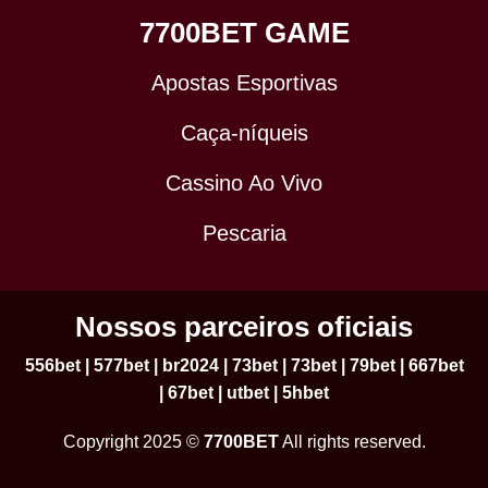
7700BET GAME
Apostas Esportivas
Caça-níqueis
Cassino Ao Vivo
Pescaria
Nossos parceiros oficiais
556bet
|
577bet
|
br2024
|
73bet
|
73bet
|
79bet
|
667bet
|
67bet
|
utbet
|
5hbet
Copyright 2025 ©
7700BET
All rights reserved.