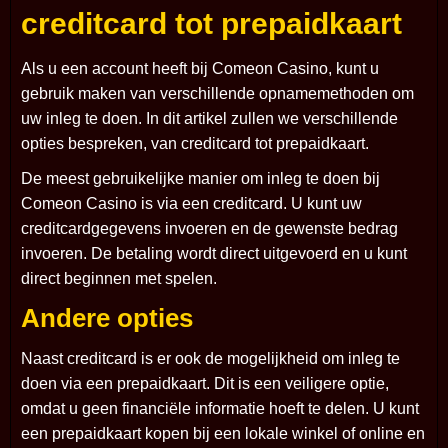
creditcard tot prepaidkaart
Als u een account heeft bij Comeon Casino, kunt u
gebruik maken van verschillende opnamemethoden om
uw inleg te doen. In dit artikel zullen we verschillende
opties bespreken, van creditcard tot prepaidkaart.
De meest gebruikelijke manier om inleg te doen bij
Comeon Casino is via een creditcard. U kunt uw
creditcardgegevens invoeren en de gewenste bedrag
invoeren. De betaling wordt direct uitgevoerd en u kunt
direct beginnen met spelen.
Andere opties
Naast creditcard is er ook de mogelijkheid om inleg te
doen via een prepaidkaart. Dit is een veiligere optie,
omdat u geen financiële informatie hoeft te delen. U kunt
een prepaidkaart kopen bij een lokale winkel of online en