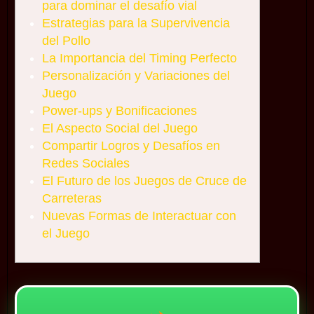
para dominar el desafío vial
Estrategias para la Supervivencia
del Pollo
La Importancia del Timing Perfecto
Personalización y Variaciones del
Juego
Power-ups y Bonificaciones
El Aspecto Social del Juego
Compartir Logros y Desafíos en
Redes Sociales
El Futuro de los Juegos de Cruce de
Carreteras
Nuevas Formas de Interactuar con
el Juego