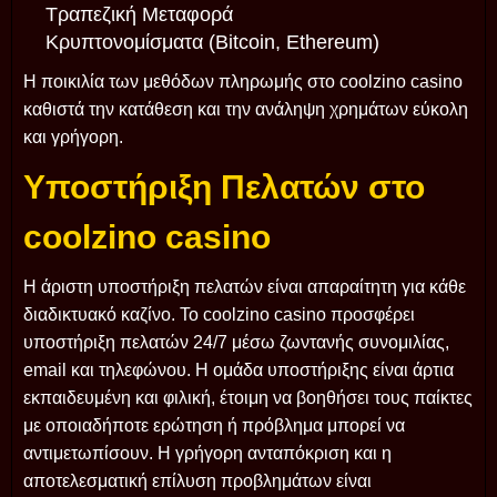
Τραπεζική Μεταφορά
Κρυπτονομίσματα (Bitcoin, Ethereum)
Η ποικιλία των μεθόδων πληρωμής στο coolzino casino
καθιστά την κατάθεση και την ανάληψη χρημάτων εύκολη
και γρήγορη.
Υποστήριξη Πελατών στο
coolzino casino
Η άριστη υποστήριξη πελατών είναι απαραίτητη για κάθε
διαδικτυακό καζίνο. Το coolzino casino προσφέρει
υποστήριξη πελατών 24/7 μέσω ζωντανής συνομιλίας,
email και τηλεφώνου. Η ομάδα υποστήριξης είναι άρτια
εκπαιδευμένη και φιλική, έτοιμη να βοηθήσει τους παίκτες
με οποιαδήποτε ερώτηση ή πρόβλημα μπορεί να
αντιμετωπίσουν. Η γρήγορη ανταπόκριση και η
αποτελεσματική επίλυση προβλημάτων είναι