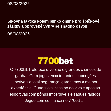
08/08/2026
Šikovná taktika kolem plinko online pro špičkové
zážitky a obrovské výhry se snadno osvojí
08/08/2026
O 7700BET oferece diversão e grandes chances de
ganhar! Com jogos emocionantes, promoções
incríveis e total segurança, garantimos a melhor
experiência. Curta slots, cassino ao vivo e apostas
esportivas com bônus imperdíveis e saques rápidos.
Jogue com confiança no 7700BET!