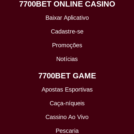
7700BET ONLINE CASINO
Baixar Aplicativo
Cadastre-se
Promoções
Notícias
7700BET GAME
Apostas Esportivas
Caça-níqueis
Cassino Ao Vivo
Pescaria