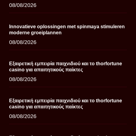
08/08/2026
Innovatieve oplossingen met spinmaya stimuleren
moderne groeiplannen
08/08/2026
Εξαιρετική εμπειρία παιχνιδιού και το thorfortune
casino για απαιτητικούς παίκτες
08/08/2026
Εξαιρετική εμπειρία παιχνιδιού και το thorfortune
casino για απαιτητικούς παίκτες
08/08/2026