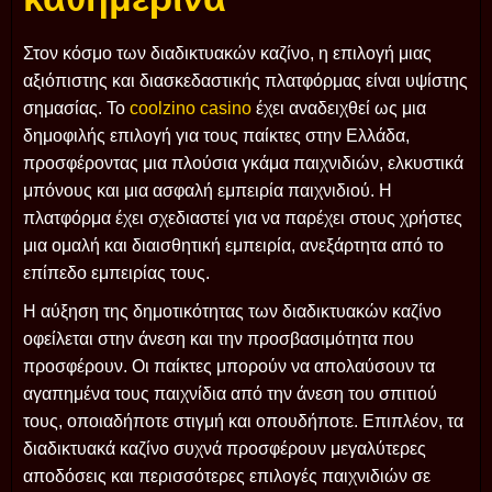
Στον κόσμο των διαδικτυακών καζίνο, η επιλογή μιας
αξιόπιστης και διασκεδαστικής πλατφόρμας είναι υψίστης
σημασίας. Το
coolzino casino
έχει αναδειχθεί ως μια
δημοφιλής επιλογή για τους παίκτες στην Ελλάδα,
προσφέροντας μια πλούσια γκάμα παιχνιδιών, ελκυστικά
μπόνους και μια ασφαλή εμπειρία παιχνιδιού. Η
πλατφόρμα έχει σχεδιαστεί για να παρέχει στους χρήστες
μια ομαλή και διαισθητική εμπειρία, ανεξάρτητα από το
επίπεδο εμπειρίας τους.
Η αύξηση της δημοτικότητας των διαδικτυακών καζίνο
οφείλεται στην άνεση και την προσβασιμότητα που
προσφέρουν. Οι παίκτες μπορούν να απολαύσουν τα
αγαπημένα τους παιχνίδια από την άνεση του σπιτιού
τους, οποιαδήποτε στιγμή και οπουδήποτε. Επιπλέον, τα
διαδικτυακά καζίνο συχνά προσφέρουν μεγαλύτερες
αποδόσεις και περισσότερες επιλογές παιχνιδιών σε