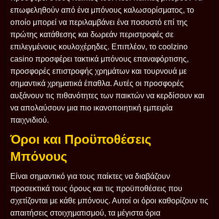
επωφεληθούν από ένα μπόνους καλωσορίσματος, το
οποίο μπορεί να περιλαμβάνει ένα ποσοστό επί της
πρώτης κατάθεσης και δωρεάν περιστροφές σε
επιλεγμένους κουλοχέρηδες. Επιπλέον, το coolzino
casino προσφέρει τακτικά μπόνους επαναφόρτισης,
προσφορές επιστροφής χρημάτων και τουρνουά με
σημαντικά χρηματικά έπαθλα. Αυτές οι προσφορές
αυξάνουν τις πιθανότητες των παικτών να κερδίσουν και
να απολαύσουν μια πιο ικανοποιητική εμπειρία
παιχνιδιού.
Όροι και Προϋποθέσεις
Μπόνους
Είναι σημαντικό για τους παίκτες να διαβάζουν
προσεκτικά τους όρους και τις προϋποθέσεις που
σχετίζονται με κάθε μπόνους. Αυτοί οι όροι καθορίζουν τις
απαιτήσεις στοιχηματισμού, τα μέγιστα όρια