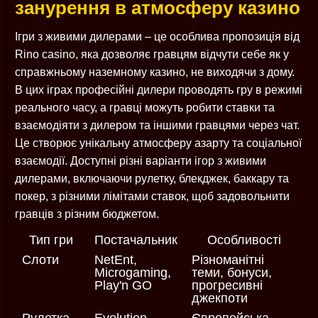
занурення в атмосферу казино
Ігри з живими дилерами – це особлива пропозиція від
Rino casino, яка дозволяє гравцям відчути себе як у
справжньому наземному казино, не виходячи з дому.
В цих іграх професійні дилери проводять гру в режимі
реального часу, а гравці можуть робити ставки та
взаємодіяти з дилером та іншими гравцями через чат.
Це створює унікальну атмосферу азарту та соціальної
взаємодії. Доступні різні варіанти ігор з живими
дилерами, включаючи рулетку, блекджек, баккару та
покер, з різними лімітами ставок, щоб задовольнити
гравців з різним бюджетом.
Тип гри
Постачальник
Особливості
Слоти
NetEnt,
Різноманітні
Microgaming,
теми, бонуси,
Play'n GO
прогресивні
джекпоти