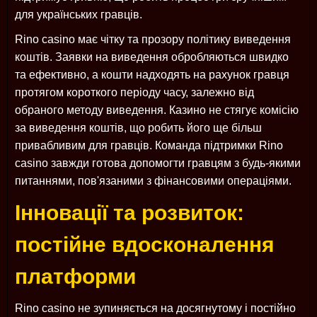
для українських гравців.
Rino casino має чітку та прозору політику виведення
коштів. Заявки на виведення обробляються швидко
та ефективно, а кошти надходять на рахунок гравця
протягом короткого періоду часу, залежно від
обраного методу виведення. Казино не стягує комісію
за виведення коштів, що робить його ще більш
привабливим для гравців. Команда підтримки Rino
casino завжди готова допомогти гравцям з будь-якими
питаннями, пов'язаними з фінансовими операціями.
Інновації та розвиток:
постійне вдосконалення
платформи
Rino casino не зупиняється на досягнутому і постійно