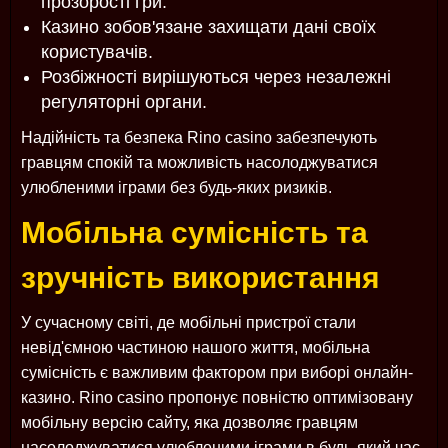
прозорості гри.
Казино зобов'язане захищати дані своїх
користувачів.
Розбіжності вирішуються через незалежні
регуляторні органи.
Надійність та безпека Rino casino забезпечують
гравцям спокій та можливість насолоджуватися
улюбленими іграми без будь-яких ризиків.
Мобільна сумісність та
зручність використання
У сучасному світі, де мобільні пристрої стали
невід'ємною частиною нашого життя, мобільна
сумісність є важливим фактором при виборі онлайн-
казино. Rino casino пропонує повністю оптимізовану
мобільну версію сайту, яка дозволяє гравцям
насолоджуватися улюбленими іграми в будь-який час