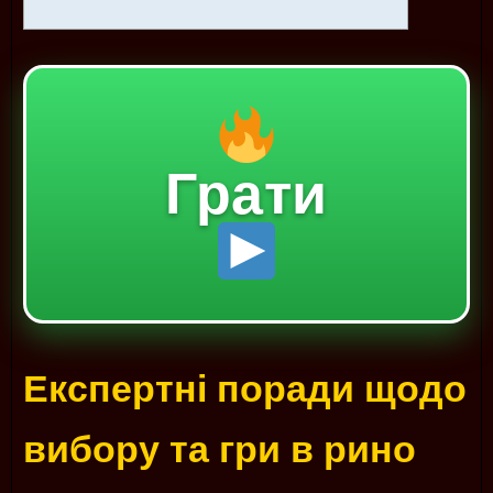
Грати
Експертні поради щодо
вибору та гри в рино