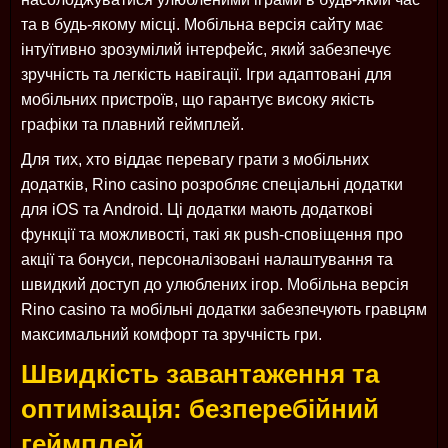
та в будь-якому місці. Мобільна версія сайту має
інтуїтивно зрозумілий інтерфейс, який забезпечує
зручність та легкість навігації. Ігри адаптовані для
мобільних пристроїв, що гарантує високу якість
графіки та плавний геймплей.
Для тих, хто віддає перевагу грати з мобільних
додатків, Rino casino розробляє спеціальні додатки
для iOS та Android. Ці додатки мають додаткові
функції та можливості, такі як push-сповіщення про
акції та бонуси, персоналізовані налаштування та
швидкий доступ до улюблених ігор. Мобільна версія
Rino casino та мобільні додатки забезпечують гравцям
максимальний комфорт та зручність гри.
Швидкість завантаження та
оптимізація: безперебійний
геймплей