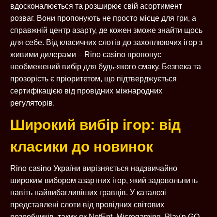
вдосконалюється та розширює свій асортимент
розваг. Вони пропонують не просто місце для гри, а
справжній центр азарту, де кожен зможе знайти щось
для себе. Від класичних слотів до захоплюючих ігор з
живими дилерами – Rino casino пропонує
необмежений вибір для будь-якого смаку. Безпека та
прозорість є пріоритетом, що підтверджується
сертифікацією від провідних міжнародних
регуляторів.
Широкий вибір ігор: від
класики до новинок
Rino casino України вирізняється надзвичайно
широким вибором азартних ігор, який задовольнить
навіть найвибагливіших гравців. У каталозі
представлені слоти від провідних світових
розробників, таких як NetEnt, Microgaming, Play'n GO