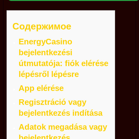
Содержимое
EnergyCasino
bejelentkezési
útmutatója: fiók elérése
lépésről lépésre
App elérése
Regisztráció vagy
bejelentkezés indítása
Adatok megadása vagy
bejelentkezés