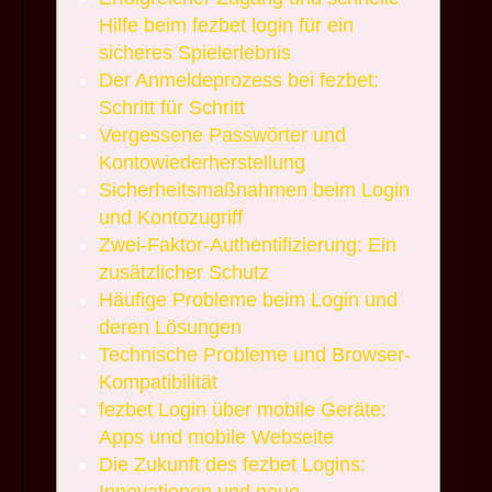
Hilfe beim fezbet login für ein
sicheres Spielerlebnis
Der Anmeldeprozess bei fezbet:
Schritt für Schritt
Vergessene Passwörter und
Kontowiederherstellung
Sicherheitsmaßnahmen beim Login
und Kontozugriff
Zwei-Faktor-Authentifizierung: Ein
zusätzlicher Schutz
Häufige Probleme beim Login und
deren Lösungen
Technische Probleme und Browser-
Kompatibilität
fezbet Login über mobile Geräte:
Apps und mobile Webseite
Die Zukunft des fezbet Logins:
Innovationen und neue