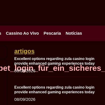
s
Cassino Ao Vivo
Pescaria
Notícias
artigos
Excellent options regarding zula casino login
provide enhanced gaming experiences today
et_login_für_ein_sicheres
08/09/2026
Excellent options regarding zula casino login
provide enhanced gaming experiences today
08/09/2026