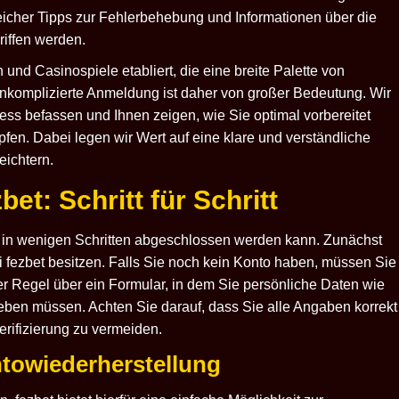
freicher Tipps zur Fehlerbehebung und Informationen über die
iffen werden.
n und Casinospiele etabliert, die eine breite Palette von
 unkomplizierte Anmeldung ist daher von großer Bedeutung. Wir
ess befassen und Ihnen zeigen, wie Sie optimal vorbereitet
pfen. Dabei legen wir Wert auf eine klare und verständliche
eichtern.
et: Schritt für Schritt
der in wenigen Schritten abgeschlossen werden kann. Zunächst
i fezbet besitzen. Falls Sie noch kein Konto haben, müssen Sie
 der Regel über ein Formular, in dem Sie persönliche Daten wie
en müssen. Achten Sie darauf, dass Sie alle Angaben korrekt
rifizierung zu vermeiden.
towiederherstellung