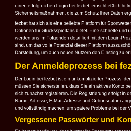
einen erfolgreichen Login bei fezbet, einschließlich hil
Sicherheitsmaßnahmen, die zum Schutz Ihrer Daten ergr
fezbet hat sich als eine beliebte Plattform für Sportwette
Optionen für Glücksspielfans bietet. Eine schnelle und
werden uns im Folgenden detailliert mit dem Login-Proz
sind, um das volle Potenzial dieser Plattform auszuschö
Darstellung, um auch neuen Nutzern den Einstieg zu erl
Der Anmeldeprozess bei fezb
Der Login bei fezbet ist ein unkomplizierter Prozess, 
müssen Sie sicherstellen, dass Sie ein aktives Konto be
sich zunächst registrieren. Die Registrierung erfolgt in
Name, Adresse, E-Mail-Adresse und Geburtsdatum angeb
und vollständig machen, um spätere Probleme bei der Ve
Vergessene Passwörter und Kon