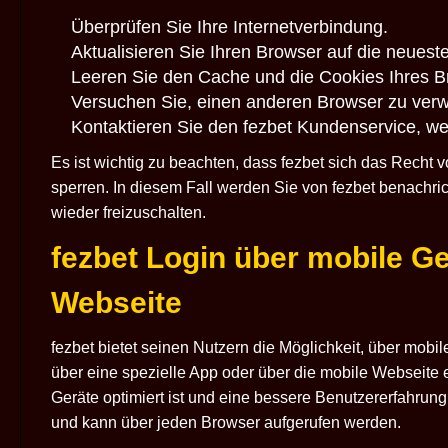
Überprüfen Sie Ihre Internetverbindung.
Aktualisieren Sie Ihren Browser auf die neueste
Leeren Sie den Cache und die Cookies Ihres B
Versuchen Sie, einen anderen Browser zu ver
Kontaktieren Sie den fezbet Kundenservice, we
Es ist wichtig zu beachten, dass fezbet sich das Recht v
sperren. In diesem Fall werden Sie von fezbet benachricht
wieder freizuschalten.
fezbet Login über mobile G
Webseite
fezbet bietet seinen Nutzern die Möglichkeit, über mobi
über eine spezielle App oder über die mobile Webseite er
Geräte optimiert ist und eine bessere Benutzererfahrung
und kann über jeden Browser aufgerufen werden.