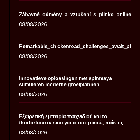
Zábavné_odměny_a_vzrušení_s_plinko_online_če
08/08/2026
Remarkable_chickenroad_challenges_await_player
08/08/2026
Innovatieve oplossingen met spinmaya
stimuleren moderne groeiplannen
08/08/2026
Εξαιρετική εμπειρία παιχνιδιού και το
thorfortune casino για απαιτητικούς παίκτες
08/08/2026