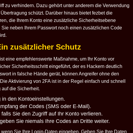
ff zu verhindern. Dazu gehört unter anderem die Verwendung
Übertragung schützt. Darüber hinaus bietet fezbet die
ieren, die Ihrem Konto eine zusätzliche Sicherheitsebene
en Sie neben Ihrem Passwort noch einen zusätzlichen Code
rd.
Ein zusätzlicher Schutz
) ist eine empfehlenswerte Maßnahme, um Ihr Konto vor
icher Sicherheitsschritt eingeführt, der es Hackern deutlich
sswort in falsche Hände gerät, können Angreifer ohne den
 Die Aktivierung von 2FA ist in der Regel einfach und schnell
auf die Sicherheit.
g in den Kontoeinstellungen.
Empfang der Codes (SMS oder E-Mail).
alls Sie den Zugriff auf Ihr Konto verlieren.
eben Sie niemals Ihre Codes an Dritte weiter.
en, wenn Sie Ihre Login-Daten eingeben. Geben Sie Ihre Daten