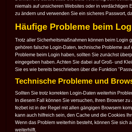
niemals auf unsicheren Websites oder in verdächtigen E
zu ändern und verwenden Sie ein sicheres Passwort, das
Häufige Probleme beim Log
Trotz aller Sicherheitsmaßnahmen können beim Login g
gehören falsche Login-Daten, technische Probleme auf
Probleme beim Login haben, sollten Sie zunächst überpr
eingegeben haben. Achten Sie dabei auf Groß- und Kle
Sie es wie bereits beschrieben über die Funktion "Pass
Technische Probleme und Brows
Sollten Sie trotz korrekten Login-Daten weiterhin Prob
In diesem Fall können Sie versuchen, Ihren Browser zu
fezbet ist in der Regel mit allen gängigen Browsern kom
kann auch hilfreich sein, den Cache und die Cookies Ih
Wenn das Problem weiterhin besteht, können Sie sich 
weiterhilft.