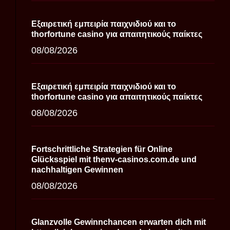
Εξαιρετική εμπειρία παιχνιδιού και το
thorfortune casino για απαιτητικούς παίκτες
08/08/2026
Εξαιρετική εμπειρία παιχνιδιού και το
thorfortune casino για απαιτητικούς παίκτες
08/08/2026
Fortschrittliche Strategien für Online
Glücksspiel mit thenv-casinos.com.de und
nachhaltigen Gewinnen
08/08/2026
Glanzvolle Gewinnchancen erwarten dich mit