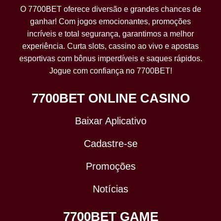
O 7700BET oferece diversão e grandes chances de
ganhar! Com jogos emocionantes, promoções
incríveis e total segurança, garantimos a melhor
experiência. Curta slots, cassino ao vivo e apostas
esportivas com bônus imperdíveis e saques rápidos.
Jogue com confiança no 7700BET!
7700BET ONLINE CASINO
Baixar Aplicativo
Cadastre-se
Promoções
Notícias
7700BET GAME