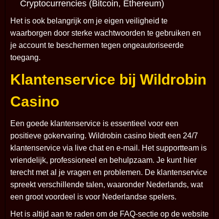
Cryptocurrencies (Bitcoin, Ethereum)
Het is ook belangrijk om je eigen veiligheid te
waarborgen door sterke wachtwoorden te gebruiken en
je account te beschermen tegen ongeautoriseerde
toegang.
Klantenservice bij Wildrobin
Casino
Een goede klantenservice is essentieel voor een
positieve gokervaring. Wildrobin casino biedt een 24/7
klantenservice via live chat en e-mail. Het supportteam is
vriendelijk, professioneel en behulpzaam. Je kunt hier
terecht met al je vragen en problemen. De klantenservice
spreekt verschillende talen, waaronder Nederlands, wat
een groot voordeel is voor Nederlandse spelers.
Het is altijd aan te raden om de FAQ-sectie op de website