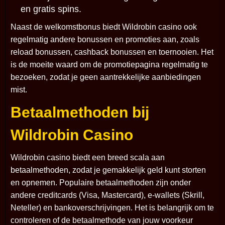
en gratis spins.
Naast de welkomstbonus biedt Wildrobin casino ook
regelmatig andere bonussen en promoties aan, zoals
reload bonussen, cashback bonussen en toernooien. Het
is de moeite waard om de promotiepagina regelmatig te
bezoeken, zodat je geen aantrekkelijke aanbiedingen
mist.
Betaalmethoden bij
Wildrobin Casino
Wildrobin casino biedt een breed scala aan
betaalmethoden, zodat je gemakkelijk geld kunt storten
en opnemen. Populaire betaalmethoden zijn onder
andere creditcards (Visa, Mastercard), e-wallets (Skrill,
Neteller) en bankoverschrijvingen. Het is belangrijk om te
controleren of de betaalmethode van jouw voorkeur