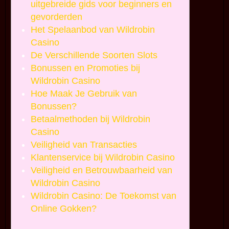
uitgebreide gids voor beginners en
gevorderden
Het Spelaanbod van Wildrobin
Casino
De Verschillende Soorten Slots
Bonussen en Promoties bij
Wildrobin Casino
Hoe Maak Je Gebruik van
Bonussen?
Betaalmethoden bij Wildrobin
Casino
Veiligheid van Transacties
Klantenservice bij Wildrobin Casino
Veiligheid en Betrouwbaarheid van
Wildrobin Casino
Wildrobin Casino: De Toekomst van
Online Gokken?