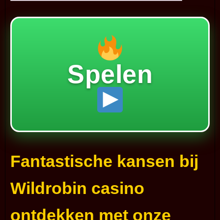
Spelen
Fantastische kansen bij
Wildrobin casino
ontdekken met onze