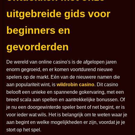
uitgebreide gids voor
beginners en
gevorderden
De wereld van online casino's is de afgelopen jaren
enorm gegroeid, en er komen voortdurend nieuwe
spelers op de markt. Eén van de nieuwere namen die
aan populariteit wint, is
wildrobin casino
. Dit casino
belooft een unieke en spannende gokervaring, met een
breed scala aan spellen en aantrekkelijke bonussen. Of
je nu een doorgewinterde speler bent of net begint, er is
voor ieder wat wils. Het is belangrijk om te weten waar je
aan begint en welke mogelijkheden er zijn, voordat je je
stort op het spel.