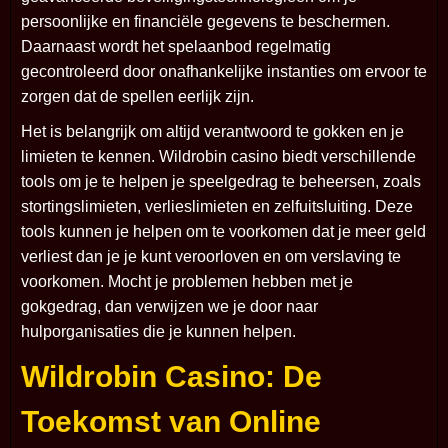
persoonlijke en financiële gegevens te beschermen.
Daarnaast wordt het spelaanbod regelmatig
gecontroleerd door onafhankelijke instanties om ervoor te
zorgen dat de spellen eerlijk zijn.
Het is belangrijk om altijd verantwoord te gokken en je
limieten te kennen. Wildrobin casino biedt verschillende
tools om je te helpen je speelgedrag te beheersen, zoals
stortingslimieten, verlieslimieten en zelfuitsluiting. Deze
tools kunnen je helpen om te voorkomen dat je meer geld
verliest dan je je kunt veroorloven en om verslaving te
voorkomen. Mocht je problemen hebben met je
gokgedrag, dan verwijzen we je door naar
hulporganisaties die je kunnen helpen.
Wildrobin Casino: De
Toekomst van Online