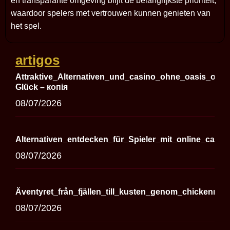
en transparante omgeving blijft de belangrijkste prioriteit,
waardoor spelers met vertrouwen kunnen genieten van
het spel.
artigos
Attraktive_Alternativen_und_casino_ohne_oasis_onli
Glück – копія
08/07/2026
Alternativen_entdecken_für_Spieler_mit_online_casi
08/07/2026
Äventyret_från_fjällen_till_kusten_genom_chickenro
08/07/2026