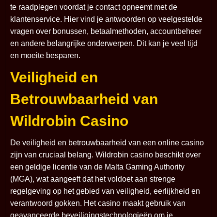
te raadplegen voordat je contact opneemt met de
klantenservice. Hier vind je antwoorden op veelgestelde
vragen over bonussen, betaalmethoden, accountbeheer
en andere belangrijke onderwerpen. Dit kan je veel tijd
en moeite besparen.
Veiligheid en
Betrouwbaarheid van
Wildrobin Casino
De veiligheid en betrouwbaarheid van een online casino
zijn van cruciaal belang. Wildrobin casino beschikt over
een geldige licentie van de Malta Gaming Authority
(MGA), wat aangeeft dat het voldoet aan strenge
regelgeving op het gebied van veiligheid, eerlijkheid en
verantwoord gokken. Het casino maakt gebruik van
geavanceerde beveiligingstechnologieën om je