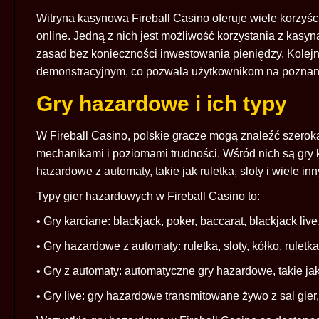
Witryna kasynowa Fireball Casino oferuje wiele korzyści
online. Jedną z nich jest możliwość korzystania z kasy
zasad bez konieczności inwestowania pieniędzy. Kolejn
demonstracyjnym, co pozwala użytkownikom na poznanie
Gry hazardowe i ich typy
W Fireball Casino, polskie gracze mogą znaleźć szeroką
mechanikami i poziomami trudności. Wśród nich są gry kar
hazardowe z automaty, takie jak ruletka, sloty i wiele inn
Typy gier hazardowych w Fireball Casino to:
• Gry karciane: blackjack, poker, baccarat, blackjack live,
• Gry hazardowe z automaty: ruletka, sloty, kółko, ruletka l
• Gry z automaty: automatyczne gry hazardowe, takie jak k
• Gry live: gry hazardowe transmitowane żywo z sal gier, t