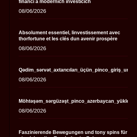
financí a moderních investicích
08/06/2026
Absolument essentiel, linvestissement avec
thorfortune et les clés dun avenir prospère
08/06/2026
Qədim_sərvət_axtarıcıları_üçün_pinco_giriş_unika
08/06/2026
Möhtəşəm_sərgüzəşt_pinco_azerbaycan_yükle_il
08/06/2026
Faszinierende Bewegungen und tony spins für