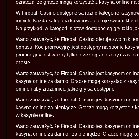
oznacza, że gracze mogą korzystać z kasyna online na
W Fireball Casino dostępne są różne kategorie kasynowe, t
innych. Każda kategoria kasynowa oferuje swoim klient
Na przykład, w kategorii slotów dostępne są gry takie ja
Warto zauważyć, że Fireball Casino oferuje swoim klien
bonusu. Kod promocyjny jest dostępny na stronie kasyna
promocyjny jest ważny tylko przez ograniczony czas, c
czasie.
Warto zauważyć, że Fireball Casino jest kasynem online
kasyna online za darmo. Gracze mogą korzystać z kasyn
online i aby zrozumieć, jakie gry są dostępne.
Warto zauważyć, że Fireball Casino jest kasynem online
kasyna online za pieniądze. Gracze mogą korzystać z ka
w kasynie online.
Warto zauważyć, że Fireball Casino jest kasynem online
kasyna online za darmo i za pieniądze. Gracze mogą kor