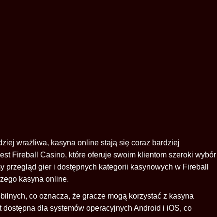
ziej wrażliwa, kasyna online stają się coraz bardziej
st Fireball Casino, które oferuje swoim klientom szeroki wybór
y przegląd gier i dostępnych kategorii kasynowych w Fireball
zego kasyna online.
obilnych, co oznacza, że gracze mogą korzystać z kasyna
st dostępna dla systemów operacyjnych Android i iOS, co