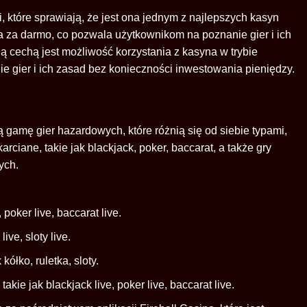
, które sprawiają, że jest ona jednym z najlepszych kasyn
na za darmo, co pozwala użytkownikom na poznanie gier i ich
ą cechą jest możliwość korzystania z kasyna w trybie
 gier i ich zasad bez konieczności inwestowania pieniędzy.
 gamę gier hazardowych, które różnią się od siebie typami,
ciane, takie jak blackjack, poker, baccarat, a także gry
ych.
 poker live, baccarat live.
ive, sloty live.
ółko, ruletka, sloty.
akie jak blackjack live, poker live, baccarat live.