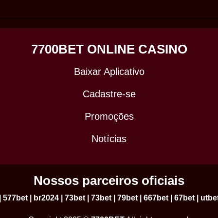
7700BET ONLINE CASINO
Baixar Aplicativo
Cadastre-se
Promoções
Notícias
Nossos parceiros oficiais
|
577bet
|
br2024
|
73bet
|
73bet
|
79bet
|
667bet
|
67bet
|
utbe