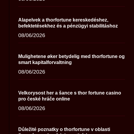
Alapelvek a thorfortune kereskedéshez,
befektetésekhez és a pénzügyi stabilitáshoz
08/06/2026
Mulighetene øker betydelig med thorfortune og
smart kapitalforvaltning
08/06/2026
Velkorysost her a šance s thor fortune casino
pro české hráče online
08/06/2026
Důležité poznatky o thorfortune v oblasti