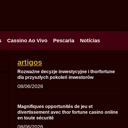
s
Cassino Ao Vivo
Pescaria
Notícias
artigos
Rozważne decyzje inwestycyjne i thorfortune
dla przyszłych pokoleń inwestorów
08/06/2026
Magnifiques opportunités de jeu et
divertissement avec thor fortune casino online
en toute sécurité
08/06/2026