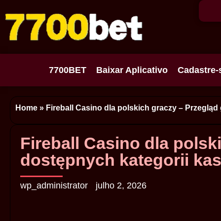
7700BET
Baixar Aplicativo
Cadastre-
Home
»
Fireball Casino dla polskich graczy – Przegląd
Fireball Casino dla polsk
dostępnych kategorii k
wp_administrator
julho 2, 2026