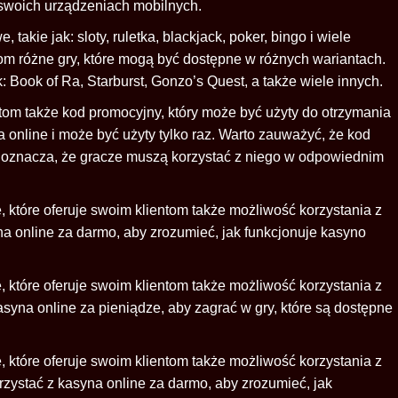
 swoich urządzeniach mobilnych.
akie jak: sloty, ruletka, blackjack, poker, bingo i wiele
om różne gry, które mogą być dostępne w różnych wariantach.
k: Book of Ra, Starburst, Gonzo’s Quest, a także wiele innych.
tom także kod promocyjny, który może być użyty do otrzymania
 online i może być użyty tylko raz. Warto zauważyć, że kod
o oznacza, że gracze muszą korzystać z niego w odpowiednim
, które oferuje swoim klientom także możliwość korzystania z
a online za darmo, aby zrozumieć, jak funkcjonuje kasyno
, które oferuje swoim klientom także możliwość korzystania z
syna online za pieniądze, aby zagrać w gry, które są dostępne
, które oferuje swoim klientom także możliwość korzystania z
zystać z kasyna online za darmo, aby zrozumieć, jak