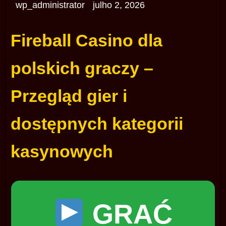
wp_administrator
julho 2, 2026
Fireball Casino dla
polskich graczy –
Przegląd gier i
dostępnych kategorii
kasynowych
GRAĆ