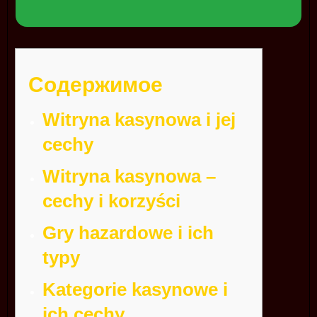
Содержимое
Witryna kasynowa i jej
cechy
Witryna kasynowa –
cechy i korzyści
Gry hazardowe i ich
typy
Kategorie kasynowe i
ich cechy