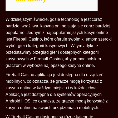
W dzisiejszym świecie, gdzie technologia jest coraz
bardziej wrażliwa, kasyna online stają się coraz bardziej
popularne. Jednym z najpopularniejszych kasyn online
jest Fireball Casino, które oferuje swoim klientom szeroki
wybór gier i kategorii kasynowych. W tym artykule
przedstawimy przegląd gier i dostępnych kategorii
kasynowych w Fireball Casino, aby pomóc polskim
graczom w wyborze najlepszego kasyna online.
Fireball Casino aplikacja jest dostępna dla urządzeń
mobilnych, co oznacza, że gracze mogą korzystać z
kasyna online w każdym miejscu i w każdej chwili.
Aplikacja jest dostępna dla systemów operacyjnych
Android i iOS, co oznacza, że gracze mogą korzystać z
kasyna online na swoich urządzeniach mobilnych.
W Fireball Casino dostępne są różne kategorie