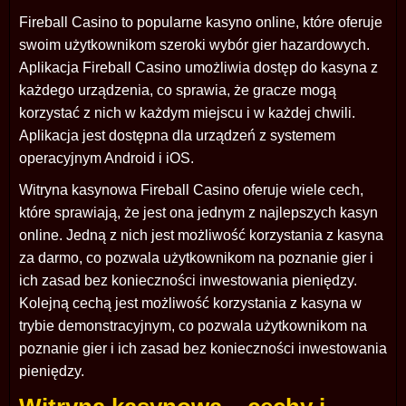
Fireball Casino to popularne kasyno online, które oferuje
swoim użytkownikom szeroki wybór gier hazardowych.
Aplikacja Fireball Casino umożliwia dostęp do kasyna z
każdego urządzenia, co sprawia, że gracze mogą
korzystać z nich w każdym miejscu i w każdej chwili.
Aplikacja jest dostępna dla urządzeń z systemem
operacyjnym Android i iOS.
Witryna kasynowa Fireball Casino oferuje wiele cech,
które sprawiają, że jest ona jednym z najlepszych kasyn
online. Jedną z nich jest możliwość korzystania z kasyna
za darmo, co pozwala użytkownikom na poznanie gier i
ich zasad bez konieczności inwestowania pieniędzy.
Kolejną cechą jest możliwość korzystania z kasyna w
trybie demonstracyjnym, co pozwala użytkownikom na
poznanie gier i ich zasad bez konieczności inwestowania
pieniędzy.