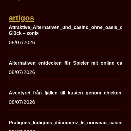
artigos
Attraktive_Alternativen_und_casino_ohne_oasis_onli
Glück – копія
08/07/2026
Alternativen_entdecken_für_Spieler_mit_online_casi
08/07/2026
Äventyret_från_fjällen_till_kusten_genom_chickenro
08/07/2026
Pratiques_ludiques_découvrez_le_nouveau_casino_en