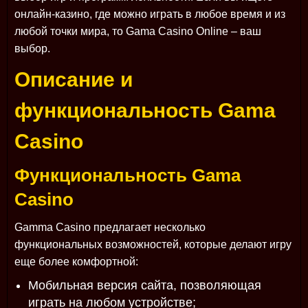
онлайн-казино, где можно играть в любое время и из
любой точки мира, то Gama Casino Online – ваш
выбор.
Описание и
функциональность Gama
Casino
Функциональность Gama
Casino
Gamma Casino предлагает несколько
функциональных возможностей, которые делают игру
еще более комфортной:
Мобильная версия сайта, позволяющая
играть на любом устройстве;