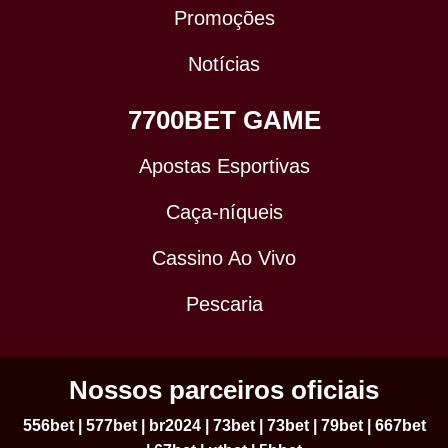
Promoções
Notícias
7700BET GAME
Apostas Esportivas
Caça-níqueis
Cassino Ao Vivo
Pescaria
Nossos parceiros oficiais
556bet
|
577bet
|
br2024
|
73bet
|
73bet
|
79bet
|
667bet