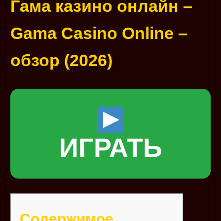
Гама казино онлайн –
Gama Casino Online –
обзор (2026)
ИГРАТЬ
Содержимое