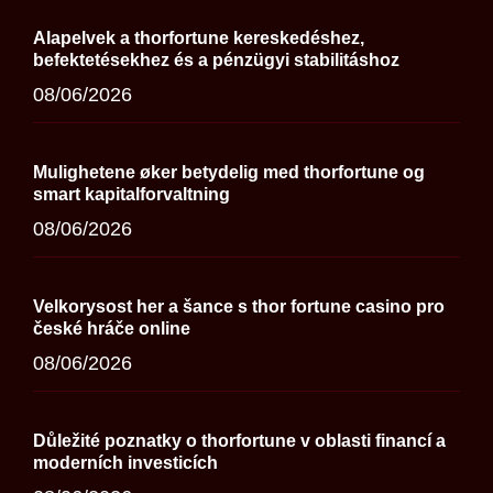
Alapelvek a thorfortune kereskedéshez,
befektetésekhez és a pénzügyi stabilitáshoz
08/06/2026
Mulighetene øker betydelig med thorfortune og
smart kapitalforvaltning
08/06/2026
Velkorysost her a šance s thor fortune casino pro
české hráče online
08/06/2026
Důležité poznatky o thorfortune v oblasti financí a
moderních investicích