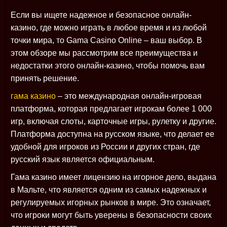
Если вы ищете надежное и безопасное онлайн-
казино, где можно играть в любое время и из любой
точки мира, то Gama Casino Online – ваш выбор. В
этом обзоре мы рассмотрим все преимущества и
недостатки этого онлайн-казино, чтобы помочь вам
принять решение.
гама казино
– это международная онлайн-игровая
платформа, которая предлагает игрокам более 1 000
игр, включая слоты, карточные игры, рулетку и другие.
Платформа доступна на русском языке, что делает ее
удобной для игроков из России и других стран, где
русский язык является официальным.
Гама казино имеет лицензию на игорное дело, выдана
в Мальте, что является одним из самых надежных и
регулируемых игорных рынков в мире. Это означает,
что игроки могут быть уверены в безопасности своих