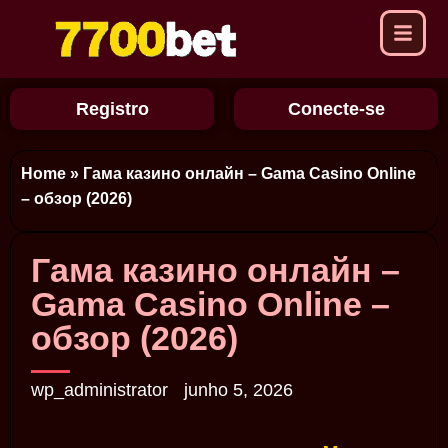
Registro
Conecte-se
Home
»
Гама казино онлайн – Gama Casino Online
– обзор (2026)
Гама казино онлайн –
Gama Casino Online –
обзор (2026)
wp_administrator
junho 5, 2026