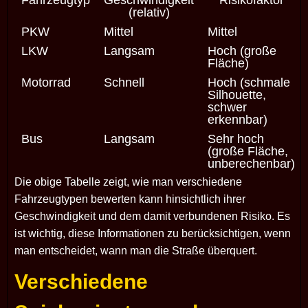
Fahrzeugtyp
Geschwindigkeit
Risikofaktor
(relativ)
PKW
Mittel
Mittel
LKW
Langsam
Hoch (große
Fläche)
Motorrad
Schnell
Hoch (schmale
Silhouette,
schwer
erkennbar)
Bus
Langsam
Sehr hoch
(große Fläche,
unberechenbar)
Die obige Tabelle zeigt, wie man verschiedene
Fahrzeugtypen bewerten kann hinsichtlich ihrer
Geschwindigkeit und dem damit verbundenen Risiko. Es
ist wichtig, diese Informationen zu berücksichtigen, wenn
man entscheidet, wann man die Straße überquert.
Verschiedene