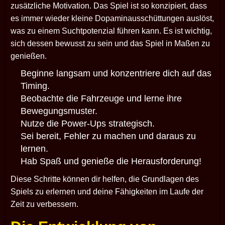
zusätzliche Motivation. Das Spiel ist so konzipiert, dass
es immer wieder kleine Dopaminausschüttungen auslöst,
was zu einem Suchtpotenzial führen kann. Es ist wichtig,
sich dessen bewusst zu sein und das Spiel in Maßen zu
genießen.
Beginne langsam und konzentriere dich auf das
Timing.
Beobachte die Fahrzeuge und lerne ihre
Bewegungsmuster.
Nutze die Power-Ups strategisch.
Sei bereit, Fehler zu machen und daraus zu
lernen.
Hab Spaß und genieße die Herausforderung!
Diese Schritte können dir helfen, die Grundlagen des
Spiels zu erlernen und deine Fähigkeiten im Laufe der
Zeit zu verbessern.