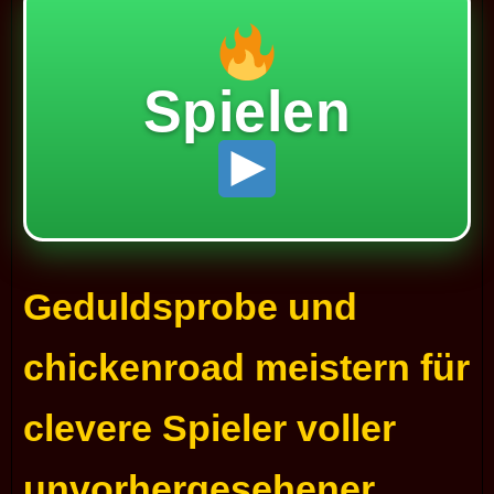
Spielen
Geduldsprobe und
chickenroad meistern für
clevere Spieler voller
unvorhergesehener