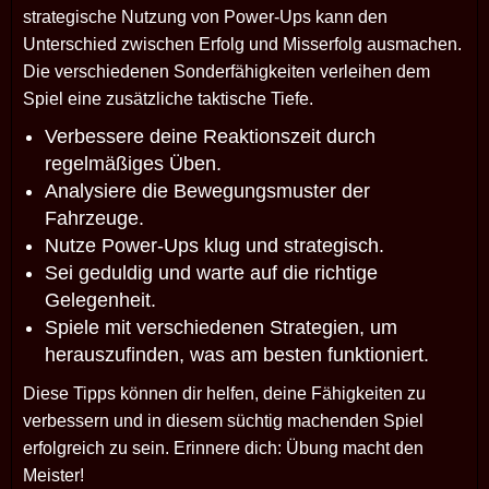
strategische Nutzung von Power-Ups kann den
Unterschied zwischen Erfolg und Misserfolg ausmachen.
Die verschiedenen Sonderfähigkeiten verleihen dem
Spiel eine zusätzliche taktische Tiefe.
Verbessere deine Reaktionszeit durch
regelmäßiges Üben.
Analysiere die Bewegungsmuster der
Fahrzeuge.
Nutze Power-Ups klug und strategisch.
Sei geduldig und warte auf die richtige
Gelegenheit.
Spiele mit verschiedenen Strategien, um
herauszufinden, was am besten funktioniert.
Diese Tipps können dir helfen, deine Fähigkeiten zu
verbessern und in diesem süchtig machenden Spiel
erfolgreich zu sein. Erinnere dich: Übung macht den
Meister!