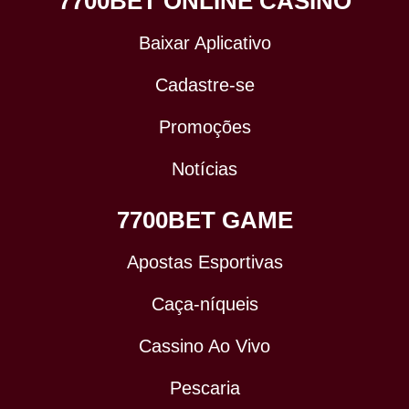
7700BET ONLINE CASINO
Baixar Aplicativo
Cadastre-se
Promoções
Notícias
7700BET GAME
Apostas Esportivas
Caça-níqueis
Cassino Ao Vivo
Pescaria