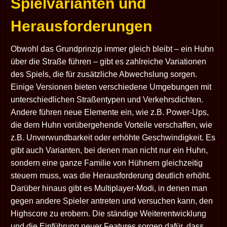
Spielvarianten und
Herausforderungen
Obwohl das Grundprinzip immer gleich bleibt – ein Huhn
über die Straße führen – gibt es zahlreiche Variationen
des Spiels, die für zusätzliche Abwechslung sorgen.
Einige Versionen bieten verschiedene Umgebungen mit
unterschiedlichen Straßentypen und Verkehrsdichten.
Andere führen neue Elemente ein, wie z.B. Power-Ups,
die dem Huhn vorübergehende Vorteile verschaffen, wie
z.B. Unverwundbarkeit oder erhöhte Geschwindigkeit. Es
gibt auch Varianten, bei denen man nicht nur ein Huhn,
sondern eine ganze Familie von Hühnern gleichzeitig
steuern muss, was die Herausforderung deutlich erhöht.
Darüber hinaus gibt es Multiplayer-Modi, in denen man
gegen andere Spieler antreten und versuchen kann, den
Highscore zu erobern. Die ständige Weiterentwicklung
und die Einführung neuer Features sorgen dafür, dass