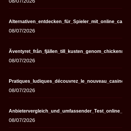
08/07/2026
Alternativen_entdecken_für_Spieler_mit_online_casi
08/07/2026
Äventyret_från_fjällen_till_kusten_genom_chickenro
08/07/2026
Pratiques_ludiques_découvrez_le_nouveau_casino_en
08/07/2026
Anbietervergleich_und_umfassender_Test_online_cas
08/07/2026