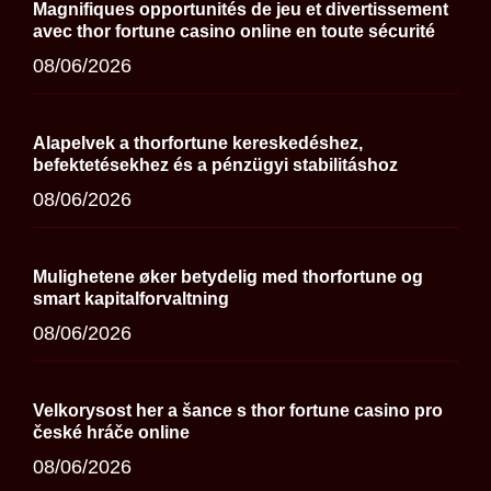
Magnifiques opportunités de jeu et divertissement
avec thor fortune casino online en toute sécurité
08/06/2026
Alapelvek a thorfortune kereskedéshez,
befektetésekhez és a pénzügyi stabilitáshoz
08/06/2026
Mulighetene øker betydelig med thorfortune og
smart kapitalforvaltning
08/06/2026
Velkorysost her a šance s thor fortune casino pro
české hráče online
08/06/2026