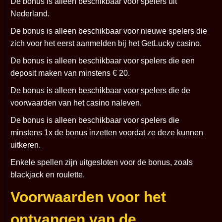
De bonus is alleen beschikbaar voor spelers uit
Nederland.
De bonus is alleen beschikbaar voor nieuwe spelers die
zich voor het eerst aanmelden bij het GetLucky casino.
De bonus is alleen beschikbaar voor spelers die een
deposit maken van minstens € 20.
De bonus is alleen beschikbaar voor spelers die de
voorwaarden van het casino naleven.
De bonus is alleen beschikbaar voor spelers die
minstens 1x de bonus inzetten voordat ze deze kunnen
uitkeren.
Enkele spellen zijn uitgesloten voor de bonus, zoals
blackjack en roulette.
Voorwaarden voor het
ontvangen van de