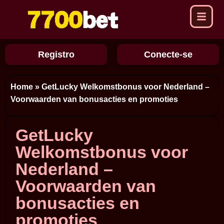
Registro
Conecte-se
Home
»
GetLucky Welkomstbonus voor Nederland –
Voorwaarden van bonusacties en promoties
GetLucky
Welkomstbonus voor
Nederland –
Voorwaarden van
bonusacties en
promoties