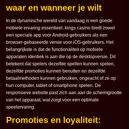
waar en wanneer je wilt
In de dynamische wereld van vandaag is een goede
mobiele ervaring essentieel. kings casino biedt zowel
een speciale app voor Android-gebruikers als een
browser-gebaseerde versie voor iOS-gebruikers. Het
belangrijkste is dat de functionaliteit op mobiele
apparaten identiek is aan die op de desktopversie. Dit
betekent dat spelers dezelfde spellen kunnen spelen,
dezelfde promoties kunnen benutten en dezelfde
betaalmethoden kunnen gebruiken, ongeacht of ze op
hun computer, tablet of smartphone spelen. De
responsieve website past zich aan aan de schermgrootte
van het apparaat, wat zorgt voor een optimale
speelervaring.
Promoties en loyaliteit: