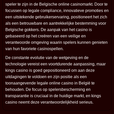
speler te zijn in de Belgische online casinomarkt. Door te
focussen op legale compliance, innovatieve promoties en
een uitstekende gebruikerservaring, positioneert het zich
als een betrouwbare en aantrekkelijke bestemming voor
Belgische gokkers. De aanpak van het casino is
gebaseerd op het creëren van een veilige en
verantwoorde omgeving waarin spelers kunnen genieten
van hun favoriete casinospellen.
De constante evolutie van de wetgeving en de
technologie vereist een voortdurende aanpassing, maar
kings casino is goed gepositioneerd om aan deze
uitdagingen te voldoen en zijn positie als een
toonaangevende legale online casino in België te
behouden. De focus op spelersbescherming en
transparantie is cruciaal in de huidige markt, en kings
casino neemt deze verantwoordelijkheid serieus.