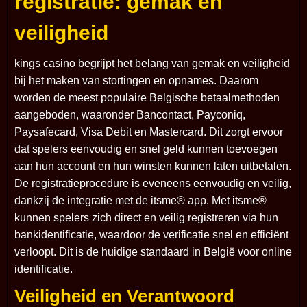
registratie: gemak en
veiligheid
kings casino begrijpt het belang van gemak en veiligheid
bij het maken van stortingen en opnames. Daarom
worden de meest populaire Belgische betaalmethoden
aangeboden, waaronder Bancontact, Payconiq,
Paysafecard, Visa Debit en Mastercard. Dit zorgt ervoor
dat spelers eenvoudig en snel geld kunnen toevoegen
aan hun account en hun winsten kunnen laten uitbetalen.
De registratieprocedure is eveneens eenvoudig en veilig,
dankzij de integratie met de itsme® app. Met itsme®
kunnen spelers zich direct en veilig registreren via hun
bankidentificatie, waardoor de verificatie snel en efficiënt
verloopt. Dit is de huidige standaard in België voor online
identificatie.
Veiligheid en Verantwoord