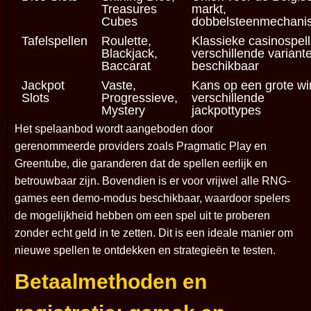
Treasures
markt,
Cubes
dobbelsteenmechani
Tafelspellen
Roulette,
Klassieke casinospell
Blackjack,
verschillende variant
Baccarat
beschikbaar
Jackpot
Vaste,
Kans op een grote wi
Slots
Progressieve,
verschillende
Mystery
jackpottypes
Het spelaanbod wordt aangeboden door
gerenommeerde providers zoals Pragmatic Play en
Greentube, die garanderen dat de spellen eerlijk en
betrouwbaar zijn. Bovendien is er voor vrijwel alle RNG-
games een demo-modus beschikbaar, waardoor spelers
de mogelijkheid hebben om een spel uit te proberen
zonder echt geld in te zetten. Dit is een ideale manier om
nieuwe spellen te ontdekken en strategieën te testen.
Betaalmethoden en