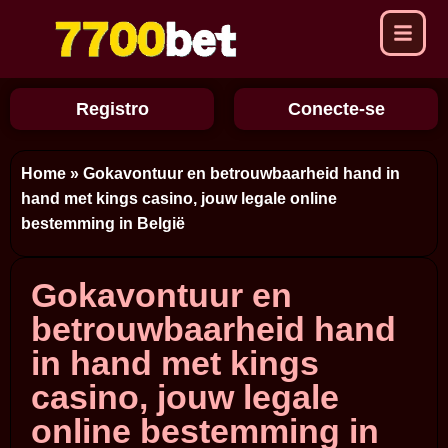
Registro
Conecte-se
Home
»
Gokavontuur en betrouwbaarheid hand in
hand met kings casino, jouw legale online
bestemming in België
Gokavontuur en
betrouwbaarheid hand
in hand met kings
casino, jouw legale
online bestemming in