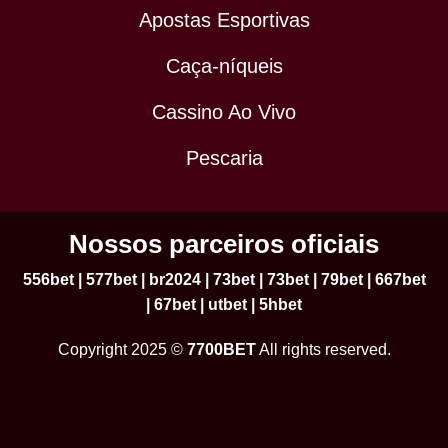
Apostas Esportivas
Caça-níqueis
Cassino Ao Vivo
Pescaria
Nossos parceiros oficiais
556bet
|
577bet
|
br2024
|
73bet
|
73bet
|
79bet
|
667bet
|
67bet
|
utbet
|
5hbet
Copyright 2025 ©
7700BET
All rights reserved.