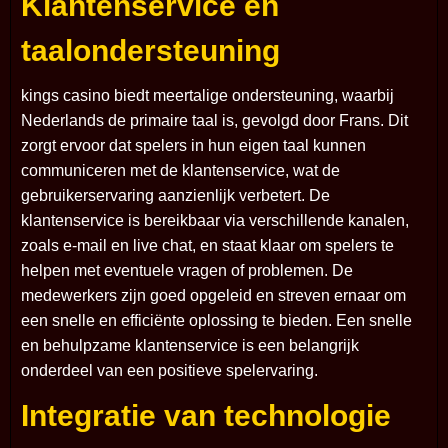
Klantenservice en
taalondersteuning
kings casino biedt meertalige ondersteuning, waarbij
Nederlands de primaire taal is, gevolgd door Frans. Dit
zorgt ervoor dat spelers in hun eigen taal kunnen
communiceren met de klantenservice, wat de
gebruikerservaring aanzienlijk verbetert. De
klantenservice is bereikbaar via verschillende kanalen,
zoals e-mail en live chat, en staat klaar om spelers te
helpen met eventuele vragen of problemen. De
medewerkers zijn goed opgeleid en streven ernaar om
een snelle en efficiënte oplossing te bieden. Een snelle
en behulpzame klantenservice is een belangrijk
onderdeel van een positieve spelervaring.
Integratie van technologie