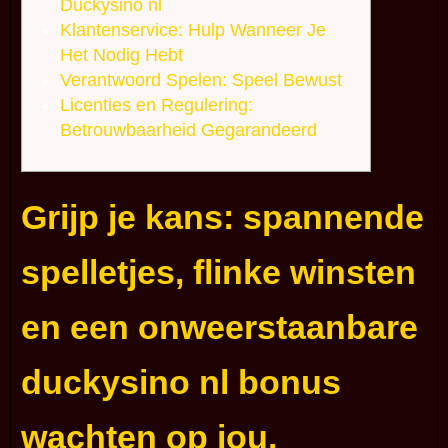
Duckysino nl
Klantenservice: Hulp Wanneer Je
Het Nodig Hebt
Verantwoord Spelen: Speel Bewust
Licenties en Regulering:
Betrouwbaarheid Gegarandeerd
Grijp je kans: spannende
spelletjes, flinke winsten
en een onweerstaanbare
duckysino nl bonus
wachten op jou.