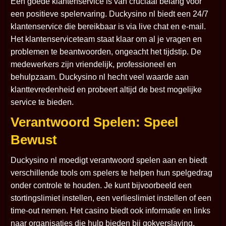
Een goede klantenservice is van cruciaal belang voor
een positieve spelervaring. Duckysino nl biedt een 24/7
klantenservice die bereikbaar is via live chat en e-mail.
Het klantenserviceteam staat klaar om al je vragen en
problemen te beantwoorden, ongeacht het tijdstip. De
medewerkers zijn vriendelijk, professioneel en
behulpzaam. Duckysino nl hecht veel waarde aan
klanttevredenheid en probeert altijd de best mogelijke
service te bieden.
Verantwoord Spelen: Speel
Bewust
Duckysino nl moedigt verantwoord spelen aan en biedt
verschillende tools om spelers te helpen hun spelgedrag
onder controle te houden. Je kunt bijvoorbeeld een
stortingslimiet instellen, een verlieslimiet instellen of een
time-out nemen. Het casino biedt ook informatie en links
naar organisaties die hulp bieden bij gokverslaving.