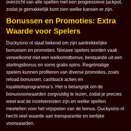
overzicht van alle spellen met een progressieve jackpot,
zodat je gemakkelijk kunt zien welke kansen er zijn.
Bonussen en Promoties: Extra
Waarde voor Spelers
Duckysino nl staat bekend om zijn aantrekkelijke
bonussen en promoties. Nieuwe spelers worden vaak
verwelkomd met een welkomstbonus, bestaande uit een
stortingsbonus en soms gratis spins. Regelmatige
spelers kunnen profiteren van diverse promoties, zoals
reload bonussen, cashback acties en
loyaliteitsprogramma’s. Het is belangrijk om de
bonusvoorwaarden zorgvuldig te lezen, zodat je precies
weet wat de inzetvereisten zijn en welke spellen
meetellen voor het vrijspelen van de bonus. Duckysino nl
hecht veel waarde aan transparantie en eerlijke
voorwaarden.