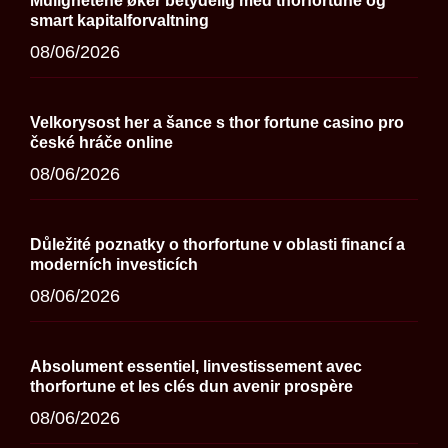
Mulighetene øker betydelig med thorfortune og
smart kapitalforvaltning
08/06/2026
Velkorysost her a šance s thor fortune casino pro
české hráče online
08/06/2026
Důležité poznatky o thorfortune v oblasti financí a
moderních investicích
08/06/2026
Absolument essentiel, linvestissement avec
thorfortune et les clés dun avenir prospère
08/06/2026