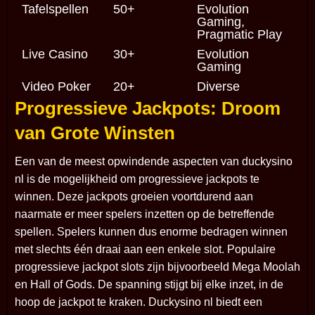
Tafelspellen
50+
Evolution
Gaming,
Pragmatic Play
Live Casino
30+
Evolution
Gaming
Video Poker
20+
Diverse
Progressieve Jackpots: Droom
van Grote Winsten
Een van de meest opwindende aspecten van duckysino
nl is de mogelijkheid om progressieve jackpots te
winnen. Deze jackpots groeien voortdurend aan
naarmate er meer spelers inzetten op de betreffende
spellen. Spelers kunnen dus enorme bedragen winnen
met slechts één draai aan een enkele slot. Populaire
progressieve jackpot slots zijn bijvoorbeeld Mega Moolah
en Hall of Gods. De spanning stijgt bij elke inzet, in de
hoop de jackpot te kraken. Duckysino nl biedt een