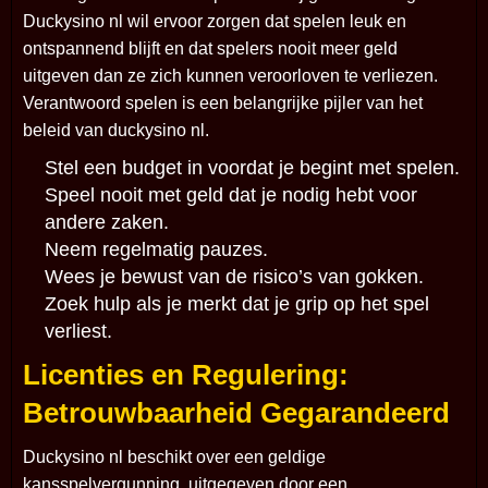
Duckysino nl wil ervoor zorgen dat spelen leuk en
ontspannend blijft en dat spelers nooit meer geld
uitgeven dan ze zich kunnen veroorloven te verliezen.
Verantwoord spelen is een belangrijke pijler van het
beleid van duckysino nl.
Stel een budget in voordat je begint met spelen.
Speel nooit met geld dat je nodig hebt voor
andere zaken.
Neem regelmatig pauzes.
Wees je bewust van de risico’s van gokken.
Zoek hulp als je merkt dat je grip op het spel
verliest.
Licenties en Regulering:
Betrouwbaarheid Gegarandeerd
Duckysino nl beschikt over een geldige
kansspelvergunning, uitgegeven door een