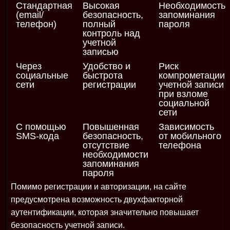
Стандартная
Высокая
Необходимость
(email/
безопасность,
запоминания
телефон)
полный
пароля
контроль над
учетной
записью
Через
Удобство и
Риск
социальные
быстрота
компрометации
сети
регистрации
учетной записи
при взломе
социальной
сети
С помощью
Повышенная
Зависимость
SMS-кода
безопасность,
от мобильного
отсутствие
телефона
необходимости
запоминания
пароля
Помимо регистрации и авторизации, на сайте
предусмотрена возможность двухфакторной
аутентификации, которая значительно повышает
безопасность учетной записи.