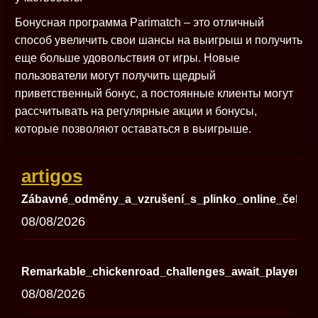
Бонусная программа Parimatch – это отличный
способ увеличить свои шансы на выигрыш и получить
еще больше удовольствия от игры. Новые
пользователи могут получить щедрый
приветственный бонус, а постоянные клиенты могут
рассчитывать на регулярные акции и бонусы,
которые позволяют оставаться в выигрыше.
artigos
Zábavné_odměny_a_vzrušení_s_plinko_online_čekají
08/08/2026
Remarkable_chickenroad_challenges_await_players_se
08/08/2026