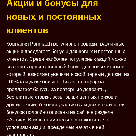
Акции и бонусы для
новых и постоянных
клиентов
Компания Parimatch регулярно проводит различные
акции и предлагает бонусы для новых и постоянных
клиентов. Среди наиболее популярных акций можно
выделить приветственный бонус для новых игроков,
который позволяет увеличить свой первый депозит на
100% или даже больше. Также, платформа
предлагает бонусы за повторные депозиты,
бесплатные ставки, розыгрыши ценных призов и
другие акции. Условия участия в акциях и получения
бонусов подробно описаны на сайте в разделе
«Акции». Важно внимательно ознакомиться с
условиями акции, прежде чем начать в ней
участвовать.