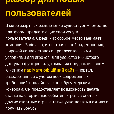
пользователей
В мире азартных развлечений существует множество
платформ, предлагающих свои услуги
пользователям. Среди них особое место занимает
компания Parimatch, известная своей надёжностью,
широкой линией ставок и привлекательными
условиями для игроков. Для удобства и быстрого
доступа к функционалу, компания предлагает своим
клиентам
паріматч офіційний сайт
– портал,
разработанный с учетом всех современных
требований к онлайн-казино и букмекерским
конторам. Он предоставляет возможность делать
ставки на спортивные события, играть в слоты и
другие азартные игры, а также участвовать в акциях и
получать бонусы.