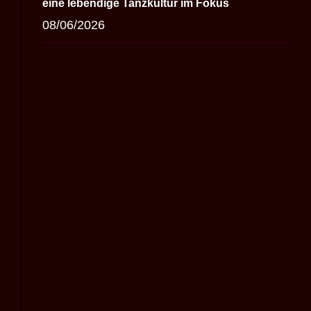
eine lebendige Tanzkultur im Fokus
08/06/2026