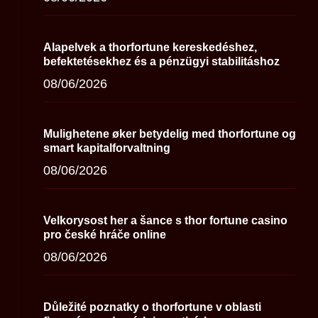
Alapelvek a thorfortune kereskedéshez,
befektetésekhez és a pénzügyi stabilitáshoz
08/06/2026
Mulighetene øker betydelig med thorfortune og
smart kapitalforvaltning
08/06/2026
Velkorysost her a šance s thor fortune casino
pro české hráče online
08/06/2026
Důležité poznatky o thorfortune v oblasti