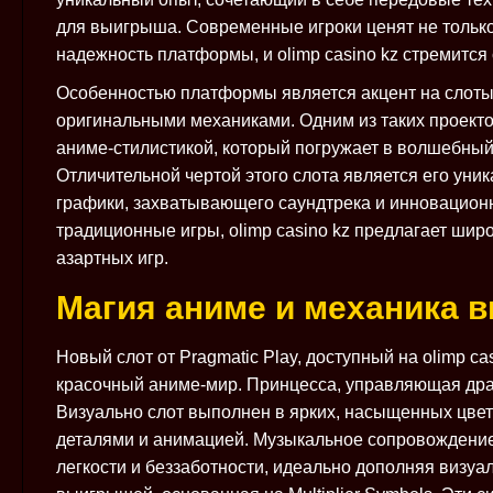
для выигрыша. Современные игроки ценят не только 
надежность платформы, и olimp casino kz стремится
Особенностью платформы является акцент на слоты,
оригинальными механиками. Одним из таких проекто
аниме-стилистикой, который погружает в волшебный
Отличительной чертой этого слота является его ун
графики, захватывающего саундтрека и инновационн
традиционные игры, olimp casino kz предлагает шир
азартных игр.
Магия аниме и механика 
Новый слот от Pragmatic Play, доступный на olimp ca
красочный аниме-мир. Принцесса, управляющая др
Визуально слот выполнен в ярких, насыщенных цвет
деталями и анимацией. Музыкальное сопровождение 
легкости и беззаботности, идеально дополняя визуа