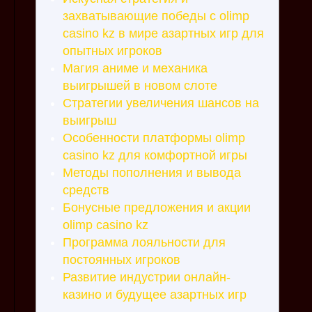
захватывающие победы с olimp
casino kz в мире азартных игр для
опытных игроков
Магия аниме и механика
выигрышей в новом слоте
Стратегии увеличения шансов на
выигрыш
Особенности платформы olimp
casino kz для комфортной игры
Методы пополнения и вывода
средств
Бонусные предложения и акции
olimp casino kz
Программа лояльности для
постоянных игроков
Развитие индустрии онлайн-
казино и будущее азартных игр