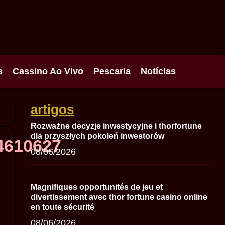
s
Cassino Ao Vivo
Pescaria
Notícias
artigos
Rozważne decyzje inwestycyjne i thorfortune
dla przyszłych pokoleń inwestorów
4610627
08/06/2026
Magnifiques opportunités de jeu et
divertissement avec thor fortune casino online
en toute sécurité
08/06/2026