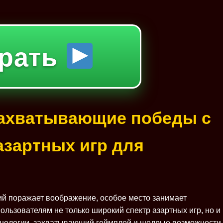
рать
 захватывающие победы с
 азартных игр для
ий поражает воображение, особое место занимает
пользователям не только широкий спектр азартных игр, но и
хнологии, захватывающий геймплей и щедрые возможности