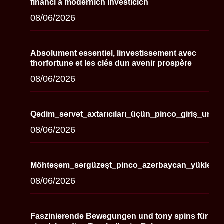
financí a moderních investicích
08/06/2026
Absolument essentiel, linvestissement avec
thorfortune et les clés dun avenir prospère
08/06/2026
Qədim_sərvət_axtarıcıları_üçün_pinco_giriş_unika
08/06/2026
Möhtəşəm_sərgüzəşt_pinco_azerbaycan_yükle_il
08/06/2026
Faszinierende Bewegungen und tony spins für