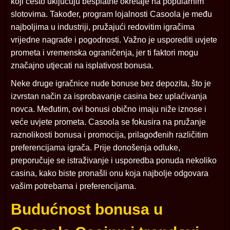
koji često uključuju besplatne okretaje na popularnim
slotovima. Također, program lojalnosti Casoola je među
najboljima u industriji, pružajući redovitim igračima
vrijedne nagrade i pogodnosti. Važno je usporediti uvjete
prometa i vremenska ograničenja, jer ti faktori mogu
značajno utjecati na isplativost bonusa.
Neke druge igračnice nude bonuse bez depozita, što je
izvrstan način za isprobavanje casina bez uplaćivanja
novca. Međutim, ovi bonusi obično imaju niže iznose i
veće uvjete prometa. Casoola se fokusira na pružanje
raznolikosti bonusa i promocija, prilagođenih različitim
preferencijama igrača. Prije donošenja odluke,
preporučuje se istraživanje i usporedba ponuda nekoliko
casina, kako biste pronašli onu koja najbolje odgovara
vašim potrebama i preferencijama.
Budućnost bonusa u