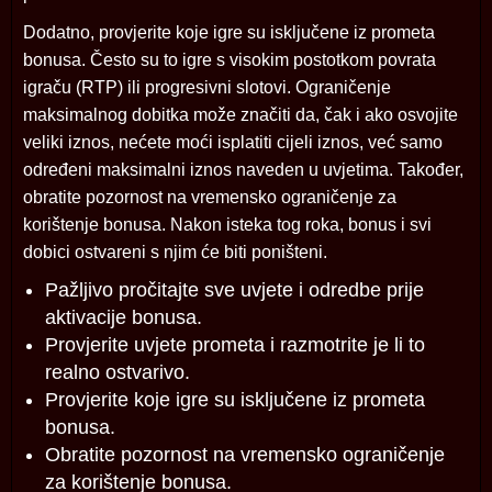
Dodatno, provjerite koje igre su isključene iz prometa
bonusa. Često su to igre s visokim postotkom povrata
igraču (RTP) ili progresivni slotovi. Ograničenje
maksimalnog dobitka može značiti da, čak i ako osvojite
veliki iznos, nećete moći isplatiti cijeli iznos, već samo
određeni maksimalni iznos naveden u uvjetima. Također,
obratite pozornost na vremensko ograničenje za
korištenje bonusa. Nakon isteka tog roka, bonus i svi
dobici ostvareni s njim će biti poništeni.
Pažljivo pročitajte sve uvjete i odredbe prije
aktivacije bonusa.
Provjerite uvjete prometa i razmotrite je li to
realno ostvarivo.
Provjerite koje igre su isključene iz prometa
bonusa.
Obratite pozornost na vremensko ograničenje
za korištenje bonusa.