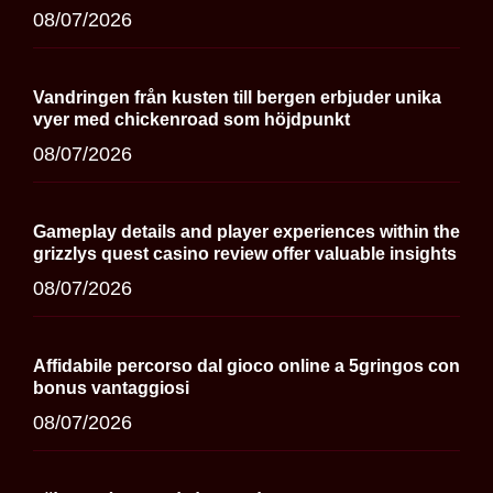
08/07/2026
Vandringen från kusten till bergen erbjuder unika
vyer med chickenroad som höjdpunkt
08/07/2026
Gameplay details and player experiences within the
grizzlys quest casino review offer valuable insights
08/07/2026
Affidabile percorso dal gioco online a 5gringos con
bonus vantaggiosi
08/07/2026