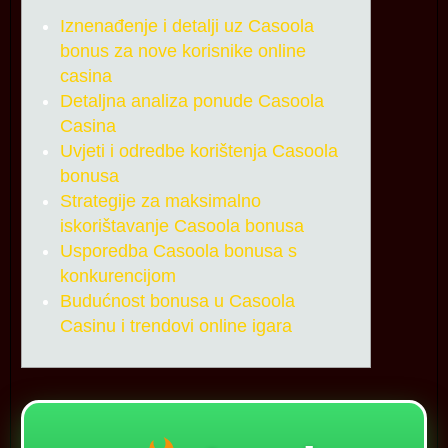
Iznenađenje i detalji uz Casoola
bonus za nove korisnike online
casina
Detaljna analiza ponude Casoola
Casina
Uvjeti i odredbe korištenja Casoola
bonusa
Strategije za maksimalno
iskorištavanje Casoola bonusa
Usporedba Casoola bonusa s
konkurencijom
Budućnost bonusa u Casoola
Casinu i trendovi online igara