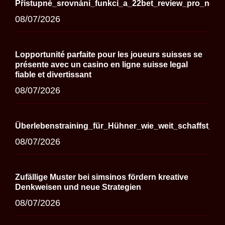
Přístupné_srovnání_funkcí_a_22bet_review_pro_nové
08/07/2026
Lopportunité parfaite pour les joueurs suisses se
présente avec un casino en ligne suisse legal
fiable et divertissant
08/07/2026
Überlebenstraining_für_Hühner_wie_weit_schaffst_d
08/07/2026
Zufällige Muster bei simsinos fördern kreative
Denkweisen und neue Strategien
08/07/2026