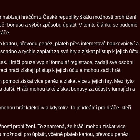
ré nabízejí hráčům z České republiky škálu možností prohlížení
 výběr bonusu a výběr způsobu úplatit. V tomto článku se budeme
ráče.
eb kartou, převodu peněz, plateb přes internetové bankovnictví a
adno a rychle zaplatit za své hry a získat přístup k jejich účtu.
s. Hráči pouze vyplní formulář registrace, zadají své osobní
ci hráči získají přístup k jejich účtu a mohou začít hrát.
omoci získat více peněz a získat více z jejich hry. Mezi tyto
 a další. Hráči mohou také získat bonusy za účast v turnajích a
ohou hrát kdekoliv a kdykoliv. To je ideální pro hráče, kteří
ností prohlížení. To znamená, že hráči mohou získat více
lu možností pro úplatit, včetně plateb kartou, převodu peněz,