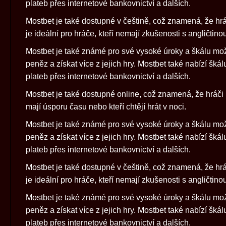
plateb přes internetové bankovnictví a dalších.
Mostbet je také dostupné v češtině, což znamená, že hrá
je ideální pro hráče, kteří nemají zkušenosti s angličtinou
Mostbet je také známé pro své vysoké úroky a škálu mož
peněz a získat více z jejich hry. Mostbet také nabízí šká
plateb přes internetové bankovnictví a dalších.
Mostbet je také dostupné online, což znamená, že hráči m
mají úsporu času nebo kteří chtějí hrát v noci.
Mostbet je také známé pro své vysoké úroky a škálu mož
peněz a získat více z jejich hry. Mostbet také nabízí šká
plateb přes internetové bankovnictví a dalších.
Mostbet je také dostupné v češtině, což znamená, že hrá
je ideální pro hráče, kteří nemají zkušenosti s angličtinou
Mostbet je také známé pro své vysoké úroky a škálu mož
peněz a získat více z jejich hry. Mostbet také nabízí šká
plateb přes internetové bankovnictví a dalších.