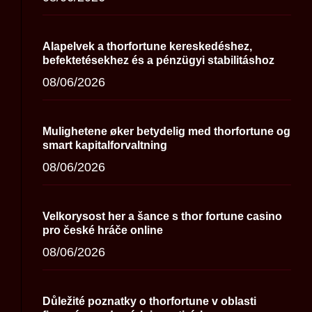
Alapelvek a thorfortune kereskedéshez,
befektetésekhez és a pénzügyi stabilitáshoz
08/06/2026
Mulighetene øker betydelig med thorfortune og
smart kapitalforvaltning
08/06/2026
Velkorysost her a šance s thor fortune casino
pro české hráče online
08/06/2026
Důležité poznatky o thorfortune v oblasti