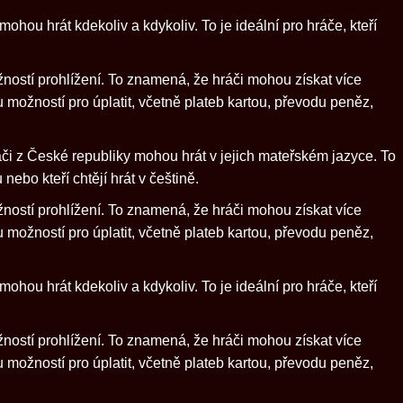
ohou hrát kdekoliv a kdykoliv. To je ideální pro hráče, kteří
ností prohlížení. To znamená, že hráči mohou získat více
lu možností pro úplatit, včetně plateb kartou, převodu peněz,
či z České republiky mohou hrát v jejich mateřském jazyce. To
 nebo kteří chtějí hrát v češtině.
ností prohlížení. To znamená, že hráči mohou získat více
lu možností pro úplatit, včetně plateb kartou, převodu peněz,
ohou hrát kdekoliv a kdykoliv. To je ideální pro hráče, kteří
ností prohlížení. To znamená, že hráči mohou získat více
lu možností pro úplatit, včetně plateb kartou, převodu peněz,