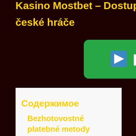
Kasino Mostbet – Dostu
české hráče
Содержимое
Bezhotovostné
platebné metody