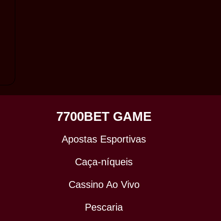
7700BET GAME
Apostas Esportivas
Caça-níqueis
Cassino Ao Vivo
Pescaria