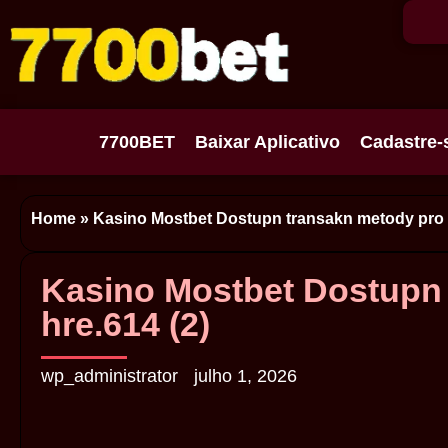
7700BET
Baixar Aplicativo
Cadastre-
Home
»
Kasino Mostbet Dostupn transakn metody pro e
Kasino Mostbet Dostupn 
hre.614 (2)
wp_administrator
julho 1, 2026