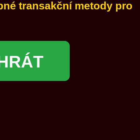
pné transakční metody pro
HRÁT