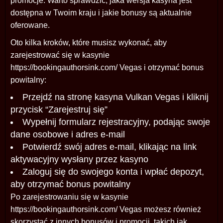
promocje. Warto sprawdzić, jaka wersja kasyna jest
dostępna w Twoim kraju i jakie bonusy są aktualnie
oferowane.
Oto kilka kroków, które musisz wykonać, aby
zarejestrować się w kasynie
https://bookingauthorsink.com/ Vegas i otrzymać bonus
powitalny:
Przejdź na stronę kasyna Vulkan Vegas i kliknij
przycisk “Zarejestruj się”
Wypełnij formularz rejestracyjny, podając swoje
dane osobowe i adres e-mail
Potwierdź swój adres e-mail, klikając na link
aktywacyjny wysłany przez kasyno
Zaloguj się do swojego konta i wpłać depozyt,
aby otrzymać bonus powitalny
Po zarejestrowaniu się w kasynie
https://bookingauthorsink.com/ Vegas możesz również
skorzystać z innych bonusów i promocji, takich jak