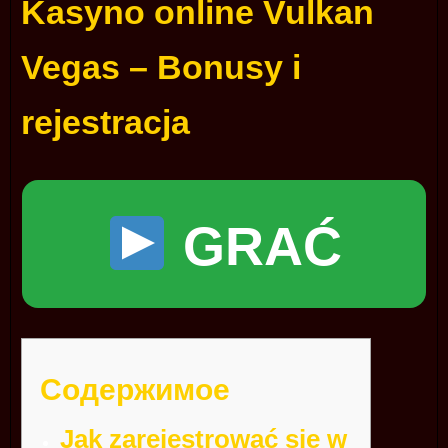
Kasyno online Vulkan
Vegas – Bonusy i
rejestracja
GRAĆ
Содержимое
Jak zarejestrować się w