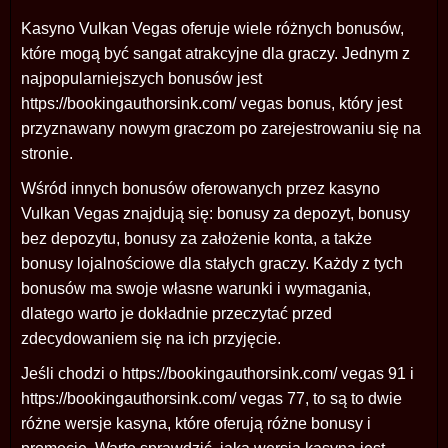
Kasyno Vulkan Vegas oferuje wiele różnych bonusów,
które mogą być sangat atrakcyjne dla graczy. Jednym z
najpopularniejszych bonusów jest
https://bookingauthorsink.com/ vegas bonus, który jest
przyznawany nowym graczom po zarejestrowaniu się na
stronie.
Wśród innych bonusów oferowanych przez kasyno
Vulkan Vegas znajdują się: bonusy za depozyt, bonusy
bez depozytu, bonusy za założenie konta, a także
bonusy lojalnościowe dla stałych graczy. Każdy z tych
bonusów ma swoje własne warunki i wymagania,
dlatego warto je dokładnie przeczytać przed
zdecydowaniem się na ich przyjęcie.
Jeśli chodzi o https://bookingauthorsink.com/ vegas 91 i
https://bookingauthorsink.com/ vegas 77, to są to dwie
różne wersje kasyna, które oferują różne bonusy i