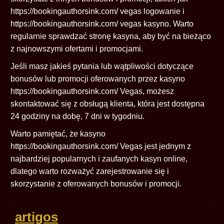
https://bookingauthorsink.com/ vegas logowanie i
https://bookingauthorsink.com/ vegas kasyno. Warto
regularnie sprawdzać stronę kasyna, aby być na bieżąco
z najnowszymi ofertami i promocjami.
Jeśli masz jakieś pytania lub wątpliwości dotyczące
bonusów lub promocji oferowanych przez kasyno
https://bookingauthorsink.com/ Vegas, możesz
skontaktować się z obsługą klienta, która jest dostępna
24 godziny na dobę, 7 dni w tygodniu.
Warto pamiętać, że kasyno
https://bookingauthorsink.com/ Vegas jest jednym z
najbardziej popularnych i zaufanych kasyn online,
dlatego warto rozważyć zarejestrowanie się i
skorzystanie z oferowanych bonusów i promocji.
artigos