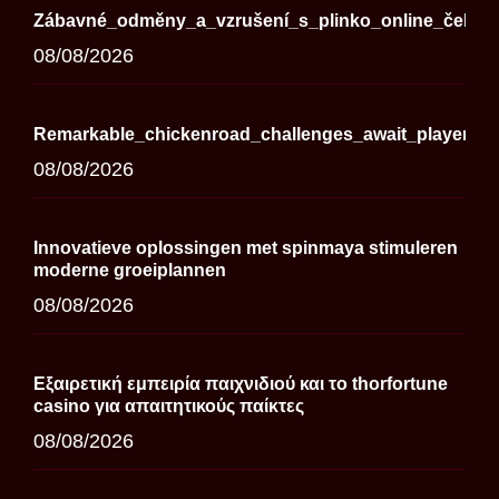
Zábavné_odměny_a_vzrušení_s_plinko_online_čekají
08/08/2026
Remarkable_chickenroad_challenges_await_players_se
08/08/2026
Innovatieve oplossingen met spinmaya stimuleren
moderne groeiplannen
08/08/2026
Εξαιρετική εμπειρία παιχνιδιού και το thorfortune
casino για απαιτητικούς παίκτες
08/08/2026