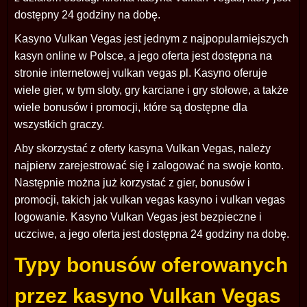
dostępny 24 godziny na dobę.
Kasyno Vulkan Vegas jest jednym z najpopularniejszych
kasyn online w Polsce, a jego oferta jest dostępna na
stronie internetowej vulkan vegas pl. Kasyno oferuje
wiele gier, w tym sloty, gry karciane i gry stołowe, a także
wiele bonusów i promocji, które są dostępne dla
wszystkich graczy.
Aby skorzystać z oferty kasyna Vulkan Vegas, należy
najpierw zarejestrować się i zalogować na swoje konto.
Następnie można już korzystać z gier, bonusów i
promocji, takich jak vulkan vegas kasyno i vulkan vegas
logowanie. Kasyno Vulkan Vegas jest bezpieczne i
uczciwe, a jego oferta jest dostępna 24 godziny na dobę.
Typy bonusów oferowanych
przez kasyno Vulkan Vegas