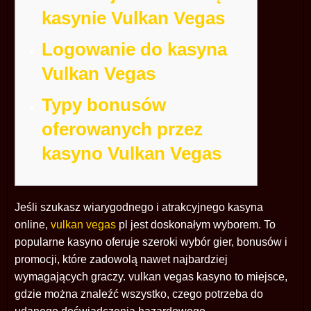
kasynie Vulkan Vegas
Logowanie do kasyna
Vulkan Vegas
Typy bonusów
oferowanych przez
kasyno Vulkan Vegas
Jeśli szukasz wiarygodnego i atrakcyjnego kasyna
online,
vulkan vegas
pl jest doskonałym wyborem. To
popularne kasyno oferuje szeroki wybór gier, bonusów i
promocji, które zadowolą nawet najbardziej
wymagających graczy. vulkan vegas kasyno to miejsce,
gdzie można znaleźć wszystko, czego potrzeba do