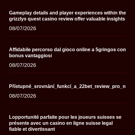
Gameplay details and player experiences within the
grizzlys quest casino review offer valuable insights
08/07/2026
Affidabile percorso dal gioco online a 5gringos con
bonus vantaggiosi
08/07/2026
Přístupné_srovnání_funkcí_a_22bet_review_pro_nové
08/07/2026
Lopportunité parfaite pour les joueurs suisses se
présente avec un casino en ligne suisse legal
fiable et divertissant