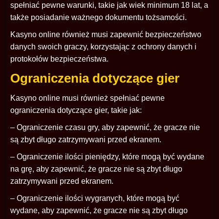
spełniać pewne warunki, takie jak wiek minimum 18 lat, a
także posiadanie ważnego dokumentu tożsamości.
Kasyno online również musi zapewnić bezpieczeństwo
danych swoich graczy, korzystając z ochrony danych i
protokołów bezpieczeństwa.
Ograniczenia dotyczące gier
Kasyno online musi również spełniać pewne
ograniczenia dotyczące gier, takie jak:
– Ograniczenie czasu gry, aby zapewnić, że gracze nie
są zbyt długo zatrzymywani przed ekranem.
– Ograniczenie ilości pieniędzy, które mogą być wydane
na grę, aby zapewnić, że gracze nie są zbyt długo
zatrzymywani przed ekranem.
– Ograniczenie ilości wygranych, które mogą być
wydane, aby zapewnić, że gracze nie są zbyt długo