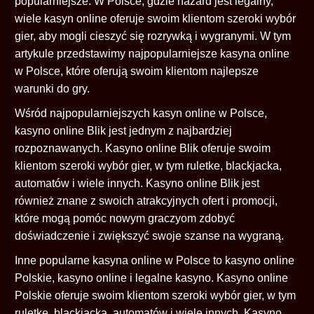
popularniejsze. W Polsce, gdzie hazard jest legalny,
wiele kasyn online oferuje swoim klientom szeroki wybór
gier, aby mogli cieszyć się rozrywką i wygranymi. W tym
artykule przedstawimy najpopularniejsze kasyna online
w Polsce, które oferują swoim klientom najlepsze
warunki do gry.
Wśród najpopularniejszych kasyn online w Polsce,
kasyno online Blik jest jednym z najbardziej
rozpoznawanych. Kasyno online Blik oferuje swoim
klientom szeroki wybór gier, w tym ruletke, blackjacka,
automatów i wiele innych. Kasyno online Blik jest
również znane z swoich atrakcyjnych ofert i promocji,
które mogą pomóc nowym graczyom zdobyć
doświadczenie i zwiększyć swoje szanse na wygraną.
Inne popularne kasyna online w Polsce to kasyno online
Polskie, kasyno online i legalne kasyno. Kasyno online
Polskie oferuje swoim klientom szeroki wybór gier, w tym
ruletke, blackjacka, automatów i wiele innych. Kasyno