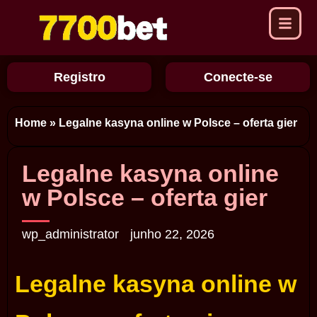
Registro
Conecte-se
Home
»
Legalne kasyna online w Polsce – oferta gier
Legalne kasyna online
w Polsce – oferta gier
wp_administrator
junho 22, 2026
Legalne kasyna online w