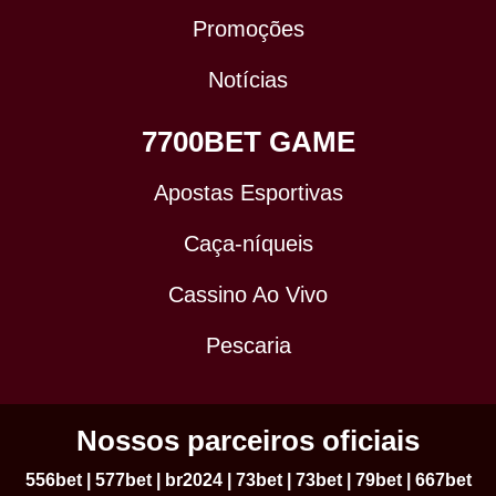
Promoções
Notícias
7700BET GAME
Apostas Esportivas
Caça-níqueis
Cassino Ao Vivo
Pescaria
Nossos parceiros oficiais
556bet
|
577bet
|
br2024
|
73bet
|
73bet
|
79bet
|
667bet