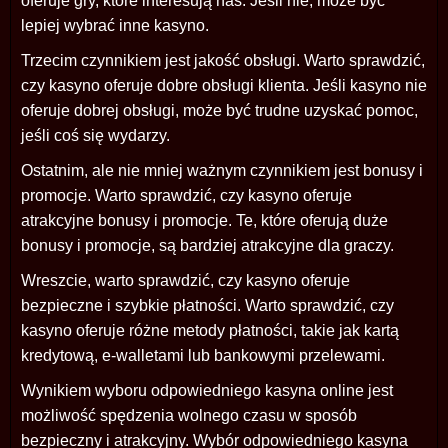
oferuje gry, które interesują nas. Jeśli nie, może być
lepiej wybrać inne kasyno.
Trzecim czynnikiem jest jakość obsługi. Warto sprawdzić,
czy kasyno oferuje dobre obsługi klienta. Jeśli kasyno nie
oferuje dobrej obsługi, może być trudne uzyskać pomoc,
jeśli coś się wydarzy.
Ostatnim, ale nie mniej ważnym czynnikiem jest bonusy i
promocje. Warto sprawdzić, czy kasyno oferuje
atrakcyjne bonusy i promocje. Te, które oferują duże
bonusy i promocje, są bardziej atrakcyjne dla graczy.
Wreszcie, warto sprawdzić, czy kasyno oferuje
bezpieczne i szybkie płatności. Warto sprawdzić, czy
kasyno oferuje różne metody płatności, takie jak kartą
kredytową, e-walletami lub bankowymi przelewami.
Wynikiem wyboru odpowiedniego kasyna online jest
możliwość spędzenia wolnego czasu w sposób
bezpieczny i atrakcyjny. Wybór odpowiedniego kasyna