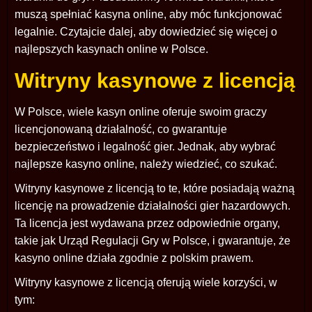
muszą spełniać kasyna online, aby móc funkcjonować
legalnie. Czytajcie dalej, aby dowiedzieć się więcej o
najlepszych kasynach online w Polsce.
Witryny kasynowe z licencją
W Polsce, wiele kasyn online oferuje swoim graczy
licencjonowaną działalność, co gwarantuje
bezpieczeństwo i legalność gier. Jednak, aby wybrać
najlepsze kasyno online, należy wiedzieć, co szukać.
Witryny kasynowe z licencją to te, które posiadają ważną
licencję na prowadzenie działalności gier hazardowych.
Ta licencja jest wydawana przez odpowiednie organy,
takie jak Urząd Regulacji Gry w Polsce, i gwarantuje, że
kasyno online działa zgodnie z polskim prawem.
Witryny kasynowe z licencją oferują wiele korzyści, w
tym: