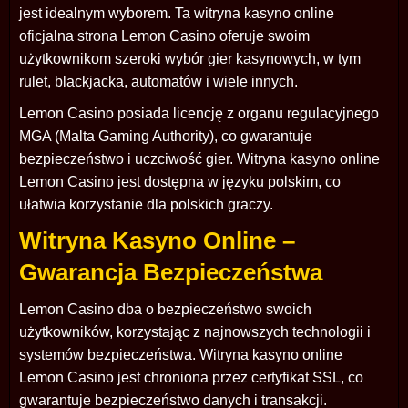
jest idealnym wyborem. Ta witryna kasyno online
oficjalna strona Lemon Casino oferuje swoim
użytkownikom szeroki wybór gier kasynowych, w tym
rulet, blackjacka, automatów i wiele innych.
Lemon Casino posiada licencję z organu regulacyjnego
MGA (Malta Gaming Authority), co gwarantuje
bezpieczeństwo i uczciwość gier. Witryna kasyno online
Lemon Casino jest dostępna w języku polskim, co
ułatwia korzystanie dla polskich graczy.
Witryna Kasyno Online –
Gwarancja Bezpieczeństwa
Lemon Casino dba o bezpieczeństwo swoich
użytkowników, korzystając z najnowszych technologii i
systemów bezpieczeństwa. Witryna kasyno online
Lemon Casino jest chroniona przez certyfikat SSL, co
gwarantuje bezpieczeństwo danych i transakcji.