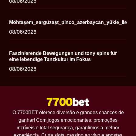
08/06/2026
Möhtəşəm_sərgüzəşt_pinco_azerbaycan_yükle_ilə_ba
08/06/2026
Faszinierende Bewegungen und tony spins für
eine lebendige Tanzkultur im Fokus
08/06/2026
O 7700BET oferece diversão e grandes chances de
ganhar! Com jogos emocionantes, promoções
incríveis e total segurança, garantimos a melhor
experiência. Curta slots, cassino ao vivo e apostas