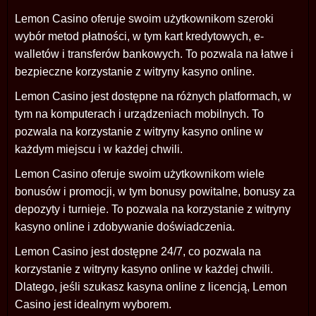
Lemon Casino oferuje swoim użytkownikom szeroki
wybór metod płatności, w tym kart kredytowych, e-
walletów i transferów bankowych. To pozwala na łatwe i
bezpieczne korzystanie z witryny kasyno online.
Lemon Casino jest dostępne na różnych platformach, w
tym na komputerach i urządzeniach mobilnych. To
pozwala na korzystanie z witryny kasyno online w
każdym miejscu i w każdej chwili.
Lemon Casino oferuje swoim użytkownikom wiele
bonusów i promocji, w tym bonusy powitalne, bonusy za
depozyty i turnieje. To pozwala na korzystanie z witryny
kasyno online i zdobywanie doświadczenia.
Lemon Casino jest dostępne 24/7, co pozwala na
korzystanie z witryny kasyno online w każdej chwili.
Dlatego, jeśli szukasz kasyna online z licencją, Lemon
Casino jest idealnym wyborem.