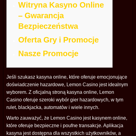
Witryna Kasyno Online
– Gwarancja
Bezpieczeństwa
Oferta Gry i Promocje
Nasze Promocje
Jeśli szukasz kasyna online, które oferuje emocjonujące
doświadczenie hazardowe, Lemon Casino jest idealnym
wyborem. Z oficjalną stroną kasyna online, Lemon
Casino oferuje szeroki wybór gier hazardowych, w tym
rulet, blackjacka, automatów i wiele innych.
Warto zauważyć, że Lemon Casino jest kasynem online,
które oferuje bezpieczne i poufne transakcje. Aplikacja
kasyna jest dostępna dla wszystkich użytkowników, a