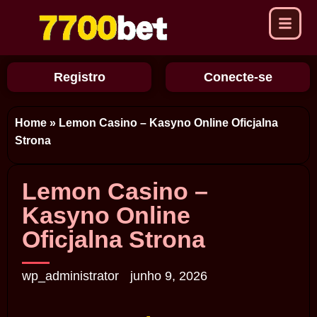
Registro
Conecte-se
Home
»
Lemon Casino – Kasyno Online Oficjalna
Strona
Lemon Casino –
Kasyno Online
Oficjalna Strona
wp_administrator
junho 9, 2026