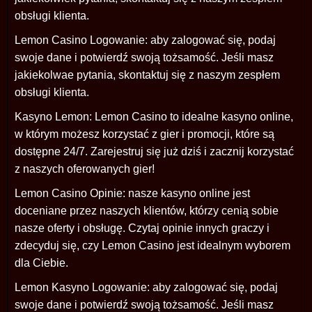
obsługi klienta.
Lemon Casino Logowanie: aby zalogować się, podaj
swoje dane i potwierdź swoją tożsamość. Jeśli masz
jakiekolwae pytania, skontaktuj się z naszym zespłem
obsługi klienta.
Kasyno Lemon: Lemon Casino to idealne kasyno online,
w którym możesz korzystać z gier i promocji, które są
dostępne 24/7. Zarejestruj się już dziś i zacznij korzystać
z naszych oferowanych gier!
Lemon Casino Opinie: nasze kasyno online jest
doceniane przez naszych klientów, którzy cenią sobie
nasze oferty i obsługę. Czytaj opinie innych graczy i
zdecyduj się, czy Lemon Casino jest idealnym wyborem
dla Ciebie.
Lemon Kasyno Logowanie: aby zalogować się, podaj
swoje dane i potwierdź swoją tożsamość. Jeśli masz