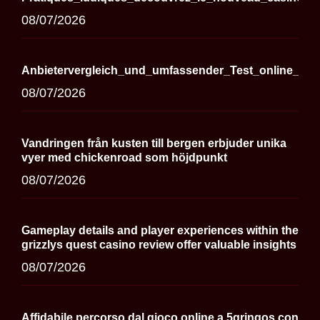
08/07/2026
Anbietervergleich_und_umfassender_Test_online_cas
08/07/2026
Vandringen från kusten till bergen erbjuder unika
vyer med chickenroad som höjdpunkt
08/07/2026
Gameplay details and player experiences within the
grizzlys quest casino review offer valuable insights
08/07/2026
Affidabile percorso dal gioco online a 5gringos con