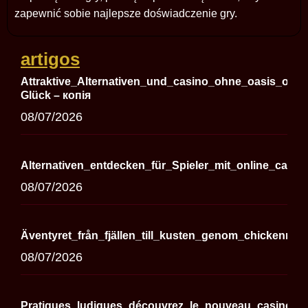
zapewnić sobie najlepsze doświadczenie gry.
artigos
Attraktive_Alternativen_und_casino_ohne_oasis_onli
Glück – копія
08/07/2026
Alternativen_entdecken_für_Spieler_mit_online_casi
08/07/2026
Äventyret_från_fjällen_till_kusten_genom_chickenro
08/07/2026
Pratiques_ludiques_découvrez_le_nouveau_casino_en