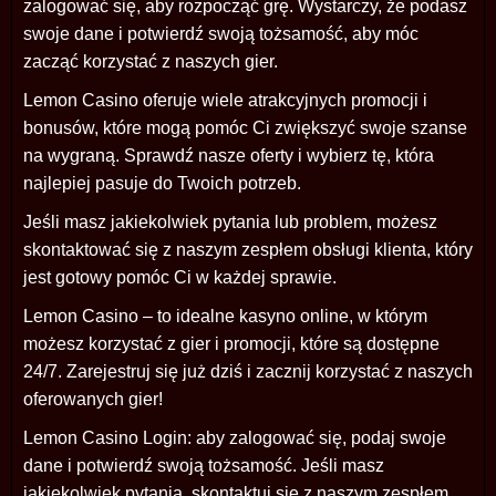
zalogować się, aby rozpocząć grę. Wystarczy, że podasz
swoje dane i potwierdź swoją tożsamość, aby móc
zacząć korzystać z naszych gier.
Lemon Casino oferuje wiele atrakcyjnych promocji i
bonusów, które mogą pomóc Ci zwiększyć swoje szanse
na wygraną. Sprawdź nasze oferty i wybierz tę, która
najlepiej pasuje do Twoich potrzeb.
Jeśli masz jakiekolwiek pytania lub problem, możesz
skontaktować się z naszym zespłem obsługi klienta, który
jest gotowy pomóc Ci w każdej sprawie.
Lemon Casino – to idealne kasyno online, w którym
możesz korzystać z gier i promocji, które są dostępne
24/7. Zarejestruj się już dziś i zacznij korzystać z naszych
oferowanych gier!
Lemon Casino Login: aby zalogować się, podaj swoje
dane i potwierdź swoją tożsamość. Jeśli masz
jakiekolwiek pytania, skontaktuj się z naszym zespłem