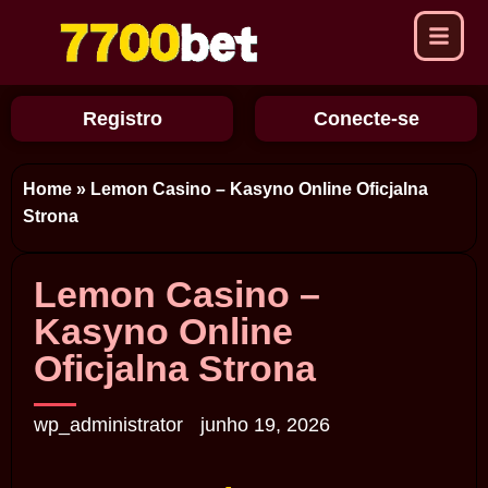
Registro
Conecte-se
Home
»
Lemon Casino – Kasyno Online Oficjalna
Strona
Lemon Casino –
Kasyno Online
Oficjalna Strona
wp_administrator
junho 19, 2026