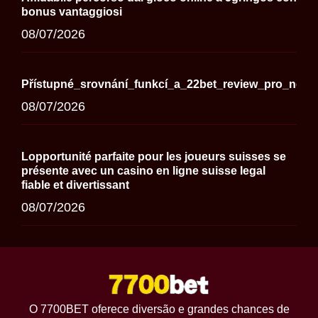
bonus vantaggiosi
08/07/2026
Přístupné_srovnání_funkcí_a_22bet_review_pro_nové
08/07/2026
Lopportunité parfaite pour les joueurs suisses se
présente avec un casino en ligne suisse legal
fiable et divertissant
08/07/2026
O 7700BET oferece diversão e grandes chances de