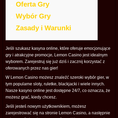
Oferta Gry
Wybór Gry
Zasady i Warunki
Jeśli szukasz kasyna online, które oferuje emocjonujące
gry i atrakcyjne promocje, Lemon Casino jest idealnym
wyborem. Zarejestruj się już dziś i zacznij korzystać z
oferowanych przez nas gier!
W Lemon Casino możesz znaleźć szeroki wybór gier, w
tym popularne sloty, ruletke, blackjacki i wiele innych.
Nasze kasyno online jest dostępne 24/7, co oznacza, że
możesz grać, kiedy chcesz.
Jeśli jesteś nowym użytkownikiem, możesz
zarejestrować się na stronie Lemon Casino, a następnie