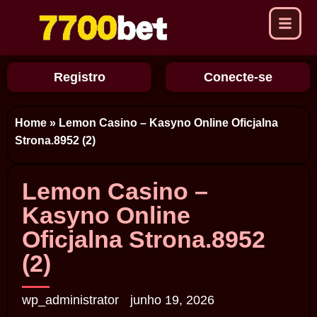
Registro
Conecte-se
Home
»
Lemon Casino – Kasyno Online Oficjalna
Strona.8952 (2)
Lemon Casino –
Kasyno Online
Oficjalna Strona.8952
(2)
wp_administrator
junho 19, 2026