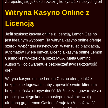
Zarejestruj się już dziś i zacznij korzystać z naszych gier!
Witryna Kasyno Online z
Licencją
Jeśli szukasz kasyna online z licencją, Lemon Casino
jest idealnym wyborem. Ta witryna kasyno online oferuje
szeroki wybór gier kasynowych, w tym rulet, blackjacka,
automatów i wiele innych. Licencja kasyna online Lemon
Casino jest wydzielona przez MGA (Malta Gaming
Authority), co gwarantuje bezpieczeństwo i uczciwość
gier.
Witryna kasyno online Lemon Casino oferuje także
bezpieczne logowanie, aby zapewnić swoim klientom
bezpieczeństwo i prywatność. Możesz zalogować się za
pomocą swojego konta, a następnie wybrać swoją
ulubioną grę. Lemon Casino oferuje także możliwość