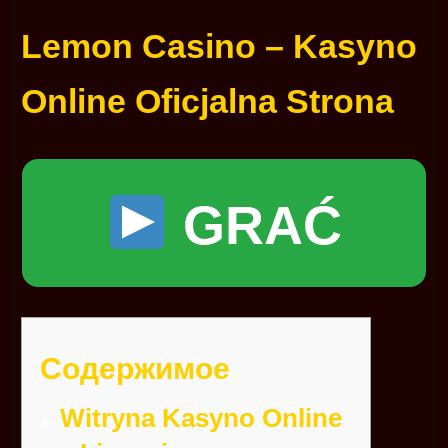
Lemon Casino – Kasyno
Online Oficjalna Strona
GRAĆ
Содержимое
Witryna Kasyno Online