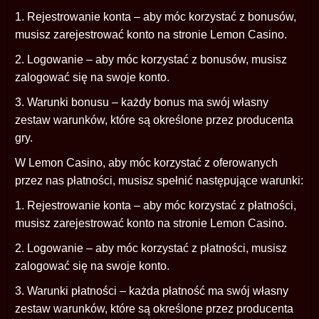
1. Rejestrowanie konta – aby móc korzystać z bonusów,
musisz zarejestrować konto na stronie Lemon Casino.
2. Logowanie – aby móc korzystać z bonusów, musisz
zalogować się na swoje konto.
3. Warunki bonusu – każdy bonus ma swój własny
zestaw warunków, które są określone przez producenta
gry.
W Lemon Casino, aby móc korzystać z oferowanych
przez nas płatności, musisz spełnić następujące warunki:
1. Rejestrowanie konta – aby móc korzystać z płatności,
musisz zarejestrować konto na stronie Lemon Casino.
2. Logowanie – aby móc korzystać z płatności, musisz
zalogować się na swoje konto.
3. Warunki płatności – każda płatność ma swój własny
zestaw warunków, które są określone przez producenta