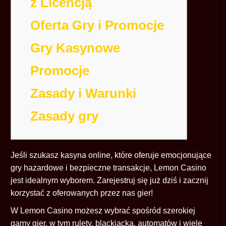
z Licencją
Oferta Gry i Promocje
Gry Kasynowe
Promocje
Zasady i Warunki
Zasady gry
Jeśli szukasz kasyna online, które oferuje emocjonujące
gry hazardowe i bezpieczne transakcje, Lemon Casino
jest idealnym wyborem. Zarejestruj się już dziś i zacznij
korzystać z oferowanych przez nas gier!
W Lemon Casino możesz wybrać spośród szerokiej
gamy gier, w tym rulety, blackjacka, automatów i wiele