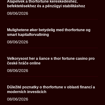
Alapelvek a thorfortune kereskedéshez,
befektetésekhez és a pénzügyi stabilitáshoz
08/06/2026
Mulighetene øker betydelig med thorfortune og
smart kapitalforvaltning
08/06/2026
Velkorysost her a šance s thor fortune casino pro
české hráče online
08/06/2026
Důležité poznatky o thorfortune v oblasti financí a
moderních investicích
08/06/2026