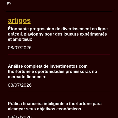
gry.
artigos
Étonnante progression de divertissement en ligne
grâce à playjonny pour des joueurs expérimentés
et ambitieux
08/07/2026
Análise completa de investimentos com
thorfortune e oportunidades promissoras no
mercado financeiro
08/07/2026
Prática financeira inteligente e thorfortune para
alcançar seus objetivos econômicos
08/07/2026