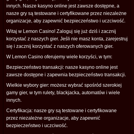
innych. Nasze kasyno online jest zawsze dostępne, a
nasze gry są testowane i certyfikowane przez niezależne
organizacje, aby zapewnić bezpieczeństwo i uczciwość.
Witaj w Lemon Casino! Zaloguj się już dziś i zacznij
korzystać z naszych gier. Jeśli nie masz konta, zarejestruj
się i zacznij korzystać z naszych oferowanych gier.
W Lemon Casino oferujemy wiele korzyści, w tym:
Bezpieczeństwo transakcji: nasze kasyno online jest
zawsze dostępne i zapewnia bezpieczeństwo transakcji.
Wielkie wybory gier: możesz wybrać spośród szerokiej
gamy gier, w tym rulety, blackjacka, automatów i wiele
innych.
Certyfikacja: nasze gry są testowane i certyfikowane
przez niezależne organizacje, aby zapewnić
bezpieczeństwo i uczciwość.