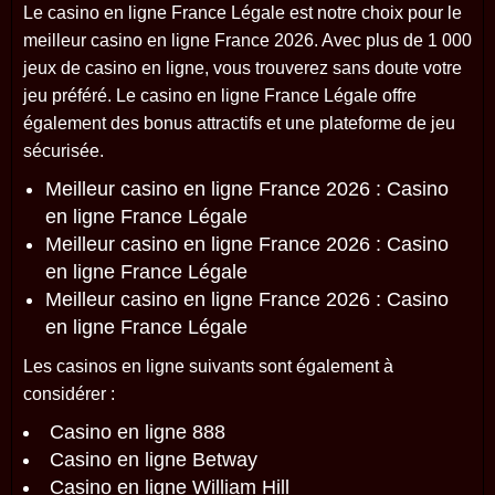
Le casino en ligne France Légale est notre choix pour le
meilleur casino en ligne France 2026. Avec plus de 1 000
jeux de casino en ligne, vous trouverez sans doute votre
jeu préféré. Le casino en ligne France Légale offre
également des bonus attractifs et une plateforme de jeu
sécurisée.
Meilleur casino en ligne France 2026 : Casino
en ligne France Légale
Meilleur casino en ligne France 2026 : Casino
en ligne France Légale
Meilleur casino en ligne France 2026 : Casino
en ligne France Légale
Les casinos en ligne suivants sont également à
considérer :
Casino en ligne 888
Casino en ligne Betway
Casino en ligne William Hill