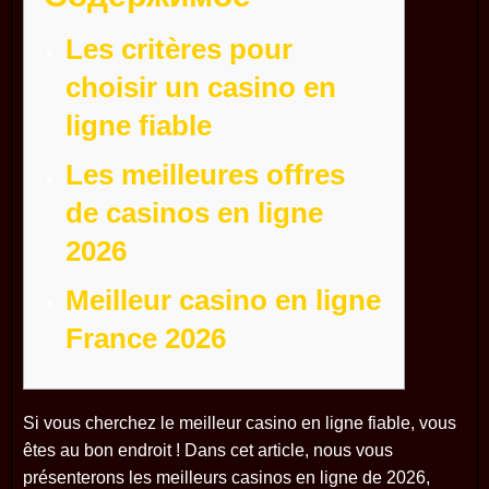
Les critères pour
choisir un casino en
ligne fiable
Les meilleures offres
de casinos en ligne
2026
Meilleur casino en ligne
France 2026
Si vous cherchez le meilleur casino en ligne fiable, vous
êtes au bon endroit ! Dans cet article, nous vous
présenterons les meilleurs casinos en ligne de 2026,