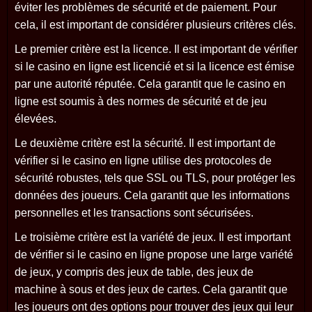
éviter les problèmes de sécurité et de paiement. Pour
cela, il est important de considérer plusieurs critères clés.
Le premier critère est la licence. Il est important de vérifier
si le casino en ligne est licencié et si la licence est émise
par une autorité réputée. Cela garantit que le casino en
ligne est soumis à des normes de sécurité et de jeu
élevées.
Le deuxième critère est la sécurité. Il est important de
vérifier si le casino en ligne utilise des protocoles de
sécurité robustes, tels que SSL ou TLS, pour protéger les
données des joueurs. Cela garantit que les informations
personnelles et les transactions sont sécurisées.
Le troisième critère est la variété de jeux. Il est important
de vérifier si le casino en ligne propose une large variété
de jeux, y compris des jeux de table, des jeux de
machine à sous et des jeux de cartes. Cela garantit que
les joueurs ont des options pour trouver des jeux qui leur