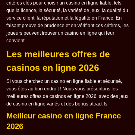
critères clés pour choisir un casino en ligne fiable, tels
que la licence, la sécurité, la variété de jeux, la qualité du
service client, la réputation et la légalité en France. En
faisant preuve de prudence et en vérifiant ces critères, les
joueurs peuvent trouver un casino en ligne qui leur
convient.
Les meilleures offres de
casinos en ligne 2026
Si vous cherchez un casino en ligne fiable et sécurisé,
vous êtes au bon endroit ! Nous vous présentons les
meilleures offres de casinos en ligne 2026, avec des jeux
de casino en ligne variés et des bonus attractifs.
Meilleur casino en ligne France
2026