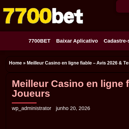
7700BET
Baixar Aplicativo
Cadastre-
Home
»
Meilleur Casino en ligne fiable – Avis 2026 & T
Meilleur Casino en ligne 
Joueurs
wp_administrator
junho 20, 2026