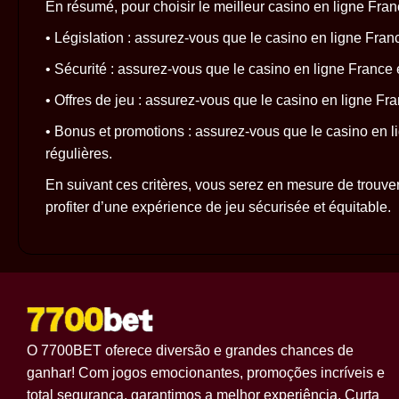
En résumé, pour choisir le meilleur casino en ligne France
• Législation : assurez-vous que le casino en ligne Franc
• Sécurité : assurez-vous que le casino en ligne France e
• Offres de jeu : assurez-vous que le casino en ligne Fra
• Bonus et promotions : assurez-vous que le casino en li
régulières.
En suivant ces critères, vous serez en mesure de trouver
profiter d’une expérience de jeu sécurisée et équitable.
O 7700BET oferece diversão e grandes chances de
ganhar! Com jogos emocionantes, promoções incríveis e
total segurança, garantimos a melhor experiência. Curta