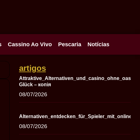
s
Cassino Ao Vivo
Pescaria
Notícias
artigos
Attraktive_Alternativen_und_casino_ohne_oasis_
Glück – копія
08/07/2026
Alternativen_entdecken_für_Spieler_mit_online_
08/07/2026