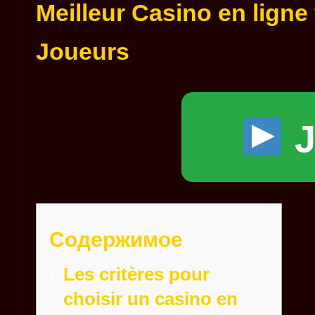
Meilleur Casino en ligne 
Joueurs
J
Содержимое
Les critères pour
choisir un casino en