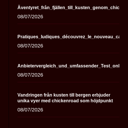
Äventyret_från_fjällen_till_kusten_genom_chick
08/07/2026
Pratiques_ludiques_découvrez_le_nouveau_casin
08/07/2026
Anbietervergleich_und_umfassender_Test_online
08/07/2026
Vandringen från kusten till bergen erbjuder
unika vyer med chickenroad som höjdpunkt
08/07/2026