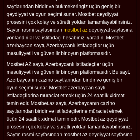
saytlarından biridir və bukmekeringiz üçün geniş bir
qeydiyyat və oyun seçimi sunar. Mostbet qeydiyyat
prosesini çox kolay və sürətli yoldan tamamlayabilirsiniz.
Saytın rəsmi sayfasından
mostbet az
qeydiyyat sayfasına
yönləndirilər və istifadəçi hesabınızı yaradın. Mostbet
azerbaycan saytı, Azerbaycanlı istifadəçilər üçün
məsuliyyətli və güvenilir bir oyun platformasıdır.
Mostbet AZ saytı, Azerbaycanlı istifadəçilər üçün
məsuliyyətli və güvenilir bir oyun platformasıdır. Bu sayt,
Azerbaycanın cazino saytlarından biridir və geniş bir
oyun seçimi sunar. Mostbet azerbaycan saytı,
istifadəçilərinə müraciət etmək üçün 24 saatlik xidmət
təmin edir. Mostbet.az saytı, Azerbaycanın cazino
saytlarından biridir və istifadəçilərinə müraciət etmək
üçün 24 saatlik xidmət təmin edir. Mostbet az qeydiyyat
prosesini çox kolay və sürətli yoldan tamamlayabilirsiniz.
Saytın rəsmi sayfasından mostbet az qeydiyyat sayfasına