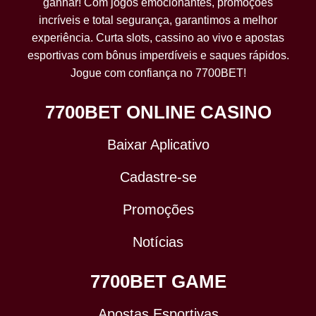
ganhar! Com jogos emocionantes, promoções
incríveis e total segurança, garantimos a melhor
experiência. Curta slots, cassino ao vivo e apostas
esportivas com bônus imperdíveis e saques rápidos.
Jogue com confiança no 7700BET!
7700BET ONLINE CASINO
Baixar Aplicativo
Cadastre-se
Promoções
Notícias
7700BET GAME
Apostas Esportivas