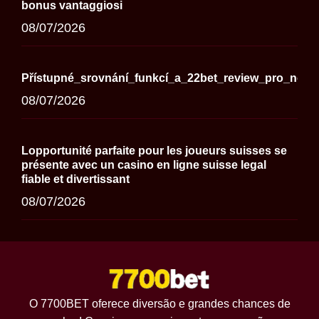
bonus vantaggiosi
08/07/2026
Přístupné_srovnání_funkcí_a_22bet_review_pro_nové
08/07/2026
Lopportunité parfaite pour les joueurs suisses se
présente avec un casino en ligne suisse legal
fiable et divertissant
08/07/2026
O 7700BET oferece diversão e grandes chances de