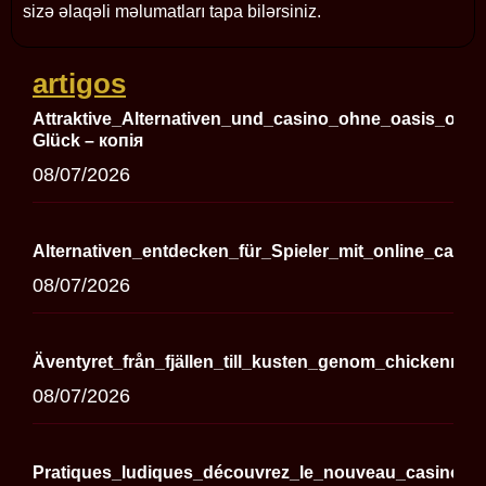
sizə əlaqəli məlumatları tapa bilərsiniz.
artigos
Attraktive_Alternativen_und_casino_ohne_oasis_onli
Glück – копія
08/07/2026
Alternativen_entdecken_für_Spieler_mit_online_casi
08/07/2026
Äventyret_från_fjällen_till_kusten_genom_chickenro
08/07/2026
Pratiques_ludiques_découvrez_le_nouveau_casino_en