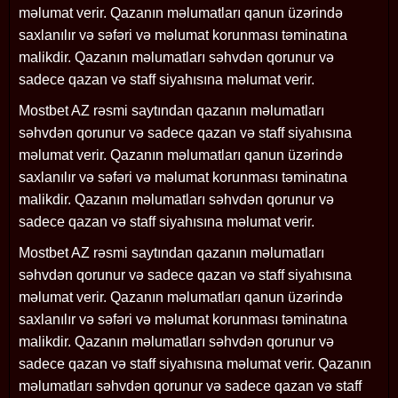
məlumat verir. Qazanın məlumatları qanun üzərində
saxlanılır və səfəri və məlumat korunması təminatına
malikdir. Qazanın məlumatları səhvdən qorunur və
sadece qazan və staff siyahısına məlumat verir.
Mostbet AZ rəsmi saytından qazanın məlumatları
səhvdən qorunur və sadece qazan və staff siyahısına
məlumat verir. Qazanın məlumatları qanun üzərində
saxlanılır və səfəri və məlumat korunması təminatına
malikdir. Qazanın məlumatları səhvdən qorunur və
sadece qazan və staff siyahısına məlumat verir.
Mostbet AZ rəsmi saytından qazanın məlumatları
səhvdən qorunur və sadece qazan və staff siyahısına
məlumat verir. Qazanın məlumatları qanun üzərində
saxlanılır və səfəri və məlumat korunması təminatına
malikdir. Qazanın məlumatları səhvdən qorunur və
sadece qazan və staff siyahısına məlumat verir. Qazanın
məlumatları səhvdən qorunur və sadece qazan və staff