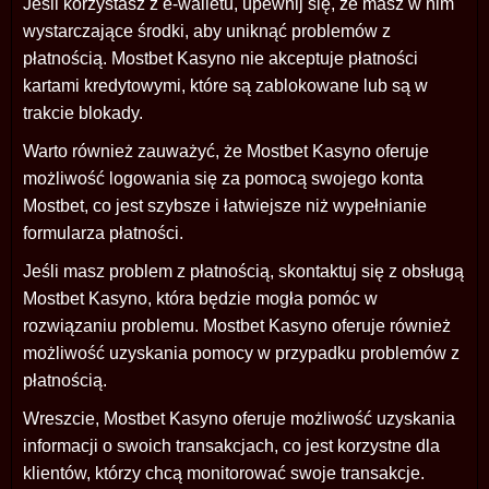
Jeśli korzystasz z e-walletu, upewnij się, że masz w nim
wystarczające środki, aby uniknąć problemów z
płatnością. Mostbet Kasyno nie akceptuje płatności
kartami kredytowymi, które są zablokowane lub są w
trakcie blokady.
Warto również zauważyć, że Mostbet Kasyno oferuje
możliwość logowania się za pomocą swojego konta
Mostbet, co jest szybsze i łatwiejsze niż wypełnianie
formularza płatności.
Jeśli masz problem z płatnością, skontaktuj się z obsługą
Mostbet Kasyno, która będzie mogła pomóc w
rozwiązaniu problemu. Mostbet Kasyno oferuje również
możliwość uzyskania pomocy w przypadku problemów z
płatnością.
Wreszcie, Mostbet Kasyno oferuje możliwość uzyskania
informacji o swoich transakcjach, co jest korzystne dla
klientów, którzy chcą monitorować swoje transakcje.