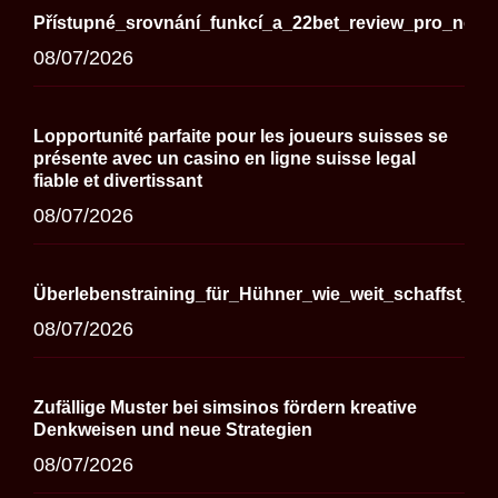
Přístupné_srovnání_funkcí_a_22bet_review_pro_nové
08/07/2026
Lopportunité parfaite pour les joueurs suisses se
présente avec un casino en ligne suisse legal
fiable et divertissant
08/07/2026
Überlebenstraining_für_Hühner_wie_weit_schaffst_d
08/07/2026
Zufällige Muster bei simsinos fördern kreative
Denkweisen und neue Strategien
08/07/2026