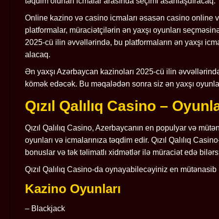
təqdim olunan icmalar arasında seçimi asanlaşdıracaq.
Online kazino və casino icmaları əsasən casino online 
platformalar, müraciətçilərin ən yaxşı oyunları seçməs
2025-cü ilin əvvəllərində, bu platformaların ən yaxşı icm
alacaq.
Ən yaxşı Azərbaycan kazinoları 2025-cü ilin əvvəllərind
kömək edəcək. Bu məqalədən sonra siz ən yaxşı oyunları 
Qızıl Qalılıq Casino – Oyunl
Qızıl Qalılıq Casino, Azerbaycanın en populyar və mütəna
oyunları və icmalarınıza təqdim edir. Qızıl Qalılıq Casino
bonuslar və tək təlimatlı xidmətlər ilə müraciət edə bilərs
Qızıl Qalılıq Casino-da oynayabilecəyiniz en mütənasib 
Kazino Oyunları
– Blackjack