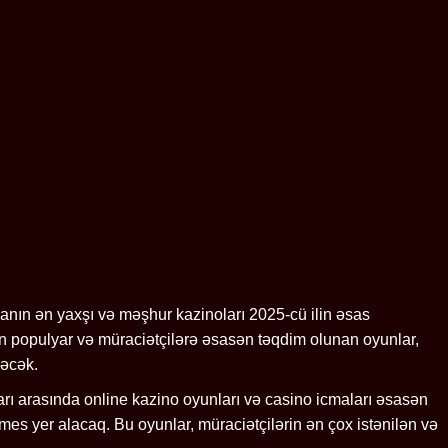
nın ən yaxşı və məşhur kazinoları 2025-cü ilin əsas
 populyar və müraciətçilərə əsasən təqdim olunan oyunlar,
ləcək.
arı arasında online kazino oyunları və casino icmaları əsasən
ames yer alacaq. Bu oyunlar, müraciətçilərin ən çox istənilən və