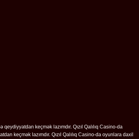
ə qeydiyyatdan keçmək lazımdır. Qızıl Qalılıq Casino-da
tdan keçmək lazımdır. Qızıl Qalılıq Casino-da oyunlara daxil