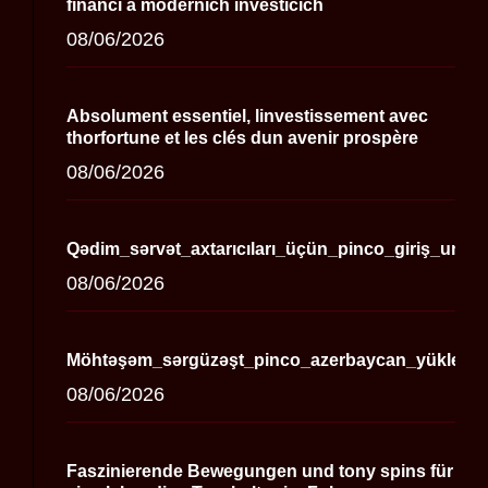
financí a moderních investicích
08/06/2026
Absolument essentiel, linvestissement avec
thorfortune et les clés dun avenir prospère
08/06/2026
Qədim_sərvət_axtarıcıları_üçün_pinco_giriş_unika
08/06/2026
Möhtəşəm_sərgüzəşt_pinco_azerbaycan_yükle_il
08/06/2026
Faszinierende Bewegungen und tony spins für