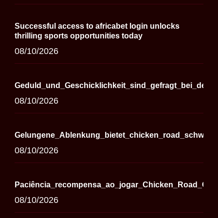
Successful access to africabet login unlocks
thrilling sports opportunities today
08/10/2026
Geduld_und_Geschicklichkeit_sind_gefragt_bei_der_
08/10/2026
Gelungene_Ablenkung_bietet_chicken_road_schweiz_i
08/10/2026
Paciência_recompensa_ao_jogar_Chicken_Road_Casi
08/10/2026