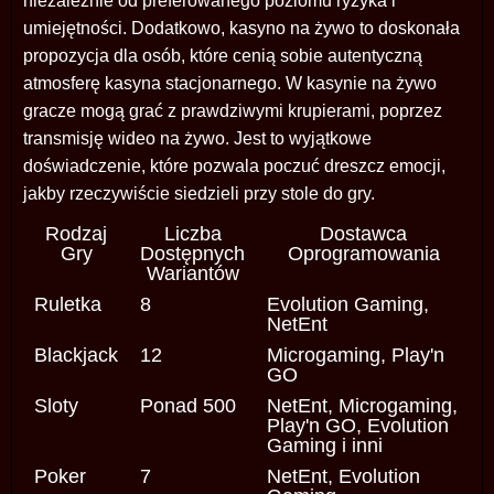
niezależnie od preferowanego poziomu ryzyka i
umiejętności. Dodatkowo, kasyno na żywo to doskonała
propozycja dla osób, które cenią sobie autentyczną
atmosferę kasyna stacjonarnego. W kasynie na żywo
gracze mogą grać z prawdziwymi krupierami, poprzez
transmisję wideo na żywo. Jest to wyjątkowe
doświadczenie, które pozwala poczuć dreszcz emocji,
jakby rzeczywiście siedzieli przy stole do gry.
Rodzaj
Liczba
Dostawca
Gry
Dostępnych
Oprogramowania
Wariantów
Ruletka
8
Evolution Gaming,
NetEnt
Blackjack
12
Microgaming, Play'n
GO
Sloty
Ponad 500
NetEnt, Microgaming,
Play'n GO, Evolution
Gaming i inni
Poker
7
NetEnt, Evolution