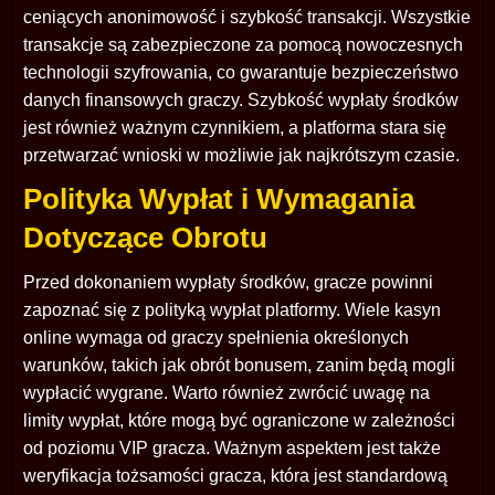
ceniących anonimowość i szybkość transakcji. Wszystkie
transakcje są zabezpieczone za pomocą nowoczesnych
technologii szyfrowania, co gwarantuje bezpieczeństwo
danych finansowych graczy. Szybkość wypłaty środków
jest również ważnym czynnikiem, a platforma stara się
przetwarzać wnioski w możliwie jak najkrótszym czasie.
Polityka Wypłat i Wymagania
Dotyczące Obrotu
Przed dokonaniem wypłaty środków, gracze powinni
zapoznać się z polityką wypłat platformy. Wiele kasyn
online wymaga od graczy spełnienia określonych
warunków, takich jak obrót bonusem, zanim będą mogli
wypłacić wygrane. Warto również zwrócić uwagę na
limity wypłat, które mogą być ograniczone w zależności
od poziomu VIP gracza. Ważnym aspektem jest także
weryfikacja tożsamości gracza, która jest standardową