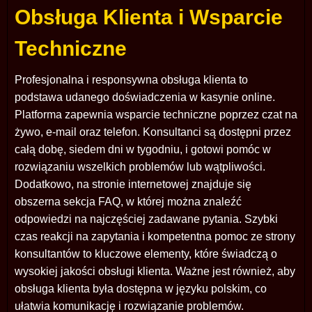
Obsługa Klienta i Wsparcie
Techniczne
Profesjonalna i responsywna obsługa klienta to
podstawa udanego doświadczenia w kasynie online.
Platforma zapewnia wsparcie techniczne poprzez czat na
żywo, e-mail oraz telefon. Konsultanci są dostępni przez
całą dobę, siedem dni w tygodniu, i gotowi pomóc w
rozwiązaniu wszelkich problemów lub wątpliwości.
Dodatkowo, na stronie internetowej znajduje się
obszerna sekcja FAQ, w której można znaleźć
odpowiedzi na najczęściej zadawane pytania. Szybki
czas reakcji na zapytania i kompetentna pomoc ze strony
konsultantów to kluczowe elementy, które świadczą o
wysokiej jakości obsługi klienta. Ważne jest również, aby
obsługa klienta była dostępna w języku polskim, co
ułatwia komunikację i rozwiązanie problemów.