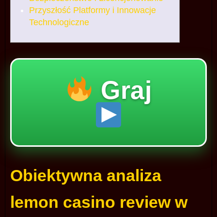
Przyszłość Platformy i Innowacje
Technologiczne
Graj
Obiektywna analiza
lemon casino review w