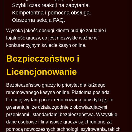
Szybki czas reakcji na zapytania.
Kompetentna i pomocna obsługa.
Obszerna sekcja FAQ.
Wysoka jakość obsługi klienta buduje zaufanie i
lojalność graczy, co jest niezwykle ważne w
konkurencyjnym świecie kasyn online.
Bezpieczeństwo i
Licencjonowanie
Bezpieczeństwo graczy to priorytet dla każdego
renomowanego kasyna online. Platforma posiada
licencję wydaną przez renomowaną jurysdykcję, co
gwarantuje, że działa zgodnie z obowiązującymi
przepisami i standardami bezpieczeństwa. Wszystkie
dane osobowe i finansowe graczy są chronione za
pomocą nowoczesnych technologii szyfrowania, takich