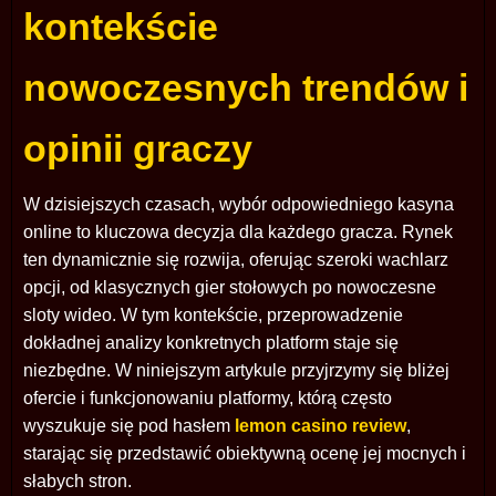
kontekście
nowoczesnych trendów i
opinii graczy
W dzisiejszych czasach, wybór odpowiedniego kasyna
online to kluczowa decyzja dla każdego gracza. Rynek
ten dynamicznie się rozwija, oferując szeroki wachlarz
opcji, od klasycznych gier stołowych po nowoczesne
sloty wideo. W tym kontekście, przeprowadzenie
dokładnej analizy konkretnych platform staje się
niezbędne. W niniejszym artykule przyjrzymy się bliżej
ofercie i funkcjonowaniu platformy, którą często
wyszukuje się pod hasłem
lemon casino review
,
starając się przedstawić obiektywną ocenę jej mocnych i
słabych stron.