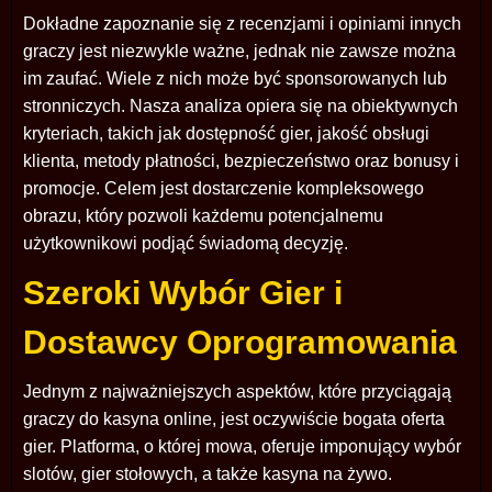
Dokładne zapoznanie się z recenzjami i opiniami innych
graczy jest niezwykle ważne, jednak nie zawsze można
im zaufać. Wiele z nich może być sponsorowanych lub
stronniczych. Nasza analiza opiera się na obiektywnych
kryteriach, takich jak dostępność gier, jakość obsługi
klienta, metody płatności, bezpieczeństwo oraz bonusy i
promocje. Celem jest dostarczenie kompleksowego
obrazu, który pozwoli każdemu potencjalnemu
użytkownikowi podjąć świadomą decyzję.
Szeroki Wybór Gier i
Dostawcy Oprogramowania
Jednym z najważniejszych aspektów, które przyciągają
graczy do kasyna online, jest oczywiście bogata oferta
gier. Platforma, o której mowa, oferuje imponujący wybór
slotów, gier stołowych, a także kasyna na żywo.