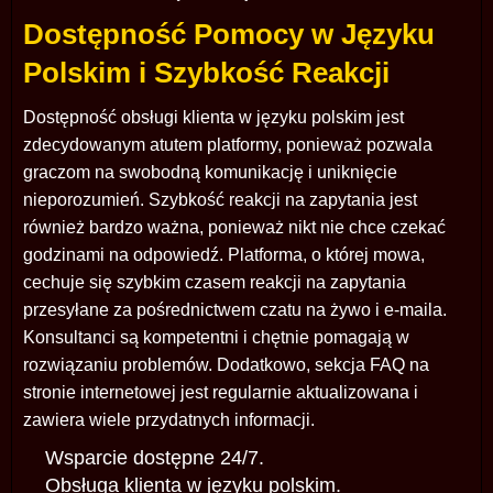
Dostępność Pomocy w Języku
Polskim i Szybkość Reakcji
Dostępność obsługi klienta w języku polskim jest
zdecydowanym atutem platformy, ponieważ pozwala
graczom na swobodną komunikację i uniknięcie
nieporozumień. Szybkość reakcji na zapytania jest
również bardzo ważna, ponieważ nikt nie chce czekać
godzinami na odpowiedź. Platforma, o której mowa,
cechuje się szybkim czasem reakcji na zapytania
przesyłane za pośrednictwem czatu na żywo i e-maila.
Konsultanci są kompetentni i chętnie pomagają w
rozwiązaniu problemów. Dodatkowo, sekcja FAQ na
stronie internetowej jest regularnie aktualizowana i
zawiera wiele przydatnych informacji.
Wsparcie dostępne 24/7.
Obsługa klienta w języku polskim.