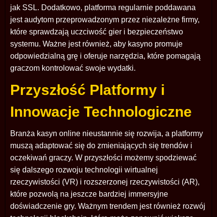
jak SSL. Dodatkowo, platforma regularnie poddawana
jest audytom przeprowadzonym przez niezależne firmy,
które sprawdzają uczciwość gier i bezpieczeństwo
systemu. Ważne jest również, aby kasyno promuje
odpowiedzialną grę i oferuje narzędzia, które pomagają
graczom kontrolować swoje wydatki.
Przyszłość Platformy i
Innowacje Technologiczne
Branża kasyn online nieustannie się rozwija, a platformy
muszą adaptować się do zmieniających się trendów i
oczekiwań graczy. W przyszłości możemy spodziewać
się dalszego rozwoju technologii wirtualnej
rzeczywistości (VR) i rozszerzonej rzeczywistości (AR),
które pozwolą na jeszcze bardziej immersyjne
doświadczenie gry. Ważnym trendem jest również rozwój