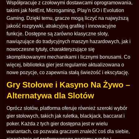
Współpracuje z czołowymi dostawcami oprogramowania,
takimi jak NetEnt, Microgaming, Play'n GO i Evolution
Gaming. Dzięki temu, gracze mogą liczyć na najwyższą
jakość rozgrywki, atrakcyjną grafikę i innowacyjne
funkcje. Dostępne są zarówno klasyczne sloty,
nawiązujące do tradycyjnych maszyn hazardowych, jak i
nowoczesne tytuły, charakteryzujące się
skomplikowanymi mechanikami i licznymi bonusami. Co
więcej, biblioteka gier jest regularnie aktualizowana o
nowe pozycje, co zapewnia stałą świeżość i ekscytację.
Gry Stołowe i Kasyno Na Żywo –
Alternatywa dla Slotów
Oprócz slotów, platforma oferuje również szeroki wybór
gier stołowych, takich jak ruletka, blackjack, baccarat i
poker. Każda z tych gier dostępna jest w wielu
wariantach, co pozwala graczom znaleźć coś dla siebie,