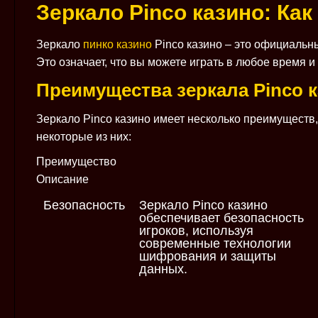
Зеркало Pinco казино: Как
Зеркало
пинко казино
Pinco казино – это официальны
Это означает, что вы можете играть в любое время и 
Преимущества зеркала Pinco 
Зеркало Pinco казино имеет несколько преимуществ,
некоторые из них:
Преимущество
Описание
Безопасность
Зеркало Pinco казино
обеспечивает безопасность
игроков, используя
современные технологии
шифрования и защиты
данных.