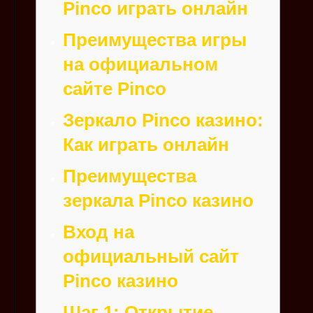
Pinco играть онлайн
Преимущества игры
на официальном
сайте Pinco
Зеркало Pinco казино:
Как играть онлайн
Преимущества
зеркала Pinco казино
Вход на
официальный сайт
Pinco казино
Шаг 1: Открытие