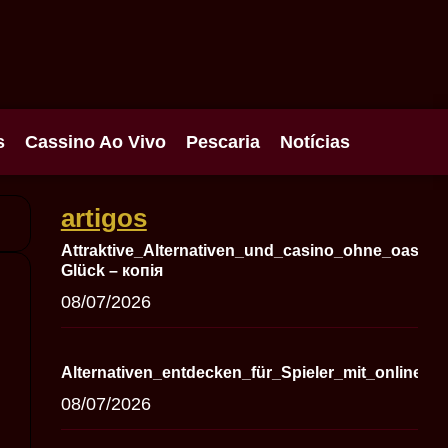
s
Cassino Ao Vivo
Pescaria
Notícias
artigos
Attraktive_Alternativen_und_casino_ohne_oasis_
Glück – копія
08/07/2026
Alternativen_entdecken_für_Spieler_mit_online_
08/07/2026