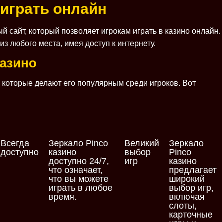
 играть онлайн
й сайт, который позволяет игрокам играть в казино онлайн.
из любого места, имея доступ к интернету.
казино
 которые делают его популярным среди игроков. Вот
Всегда
Зеркало Pinco
Великий
Зеркало
доступно
казино
выбор
Pinco
доступно 24/7,
игр
казино
что означает,
предлагает
что вы можете
широкий
играть в любое
выбор игр,
время.
включая
слоты,
карточные