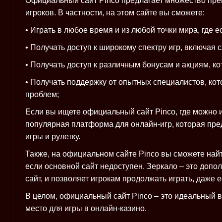
Официальный сайт Pinco предлагает множество пре
игроков. В частности, на этом сайте вы сможете:
• Играть в любое время и из любой точки мира, где е
• Получать доступ к широкому спектру игр, включая с
• Получать доступ к различным бонусам и акциям, ко
• Получать поддержку от опытных специалистов, кот
проблем;
Если вы ищете официальный сайт Pinco, где можно иг
популярная платформа для онлайн-игр, которая пред
игры и рулетку.
Также, на официальном сайте Pinco вы сможете найт
если основной сайт недоступен. Зеркало – это допо
сайт, и позволяет игрокам продолжать играть, даже 
В целом, официальный сайт Pinco – это идеальный 
место для игры в онлайн-казино.