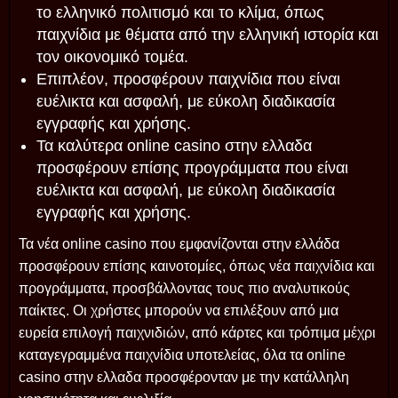
το ελληνικό πολιτισμό και το κλίμα, όπως
παιχνίδια με θέματα από την ελληνική ιστορία και
τον οικονομικό τομέα.
Επιπλέον, προσφέρουν παιχνίδια που είναι
ευέλικτα και ασφαλή, με εύκολη διαδικασία
εγγραφής και χρήσης.
Τα καλύτερα online casino στην ελλαδα
προσφέρουν επίσης προγράμματα που είναι
ευέλικτα και ασφαλή, με εύκολη διαδικασία
εγγραφής και χρήσης.
Τα νέα online casino που εμφανίζονται στην ελλάδα
προσφέρουν επίσης καινοτομίες, όπως νέα παιχνίδια και
προγράμματα, προσβάλλοντας τους πιο αναλυτικούς
παίκτες. Οι χρήστες μπορούν να επιλέξουν από μια
ευρεία επιλογή παιχνιδιών, από κάρτες και τρόπιμα μέχρι
καταγεγραμμένα παιχνίδια υποτελείας, όλα τα online
casino στην ελλαδα προσφέρονταν με την κατάλληλη